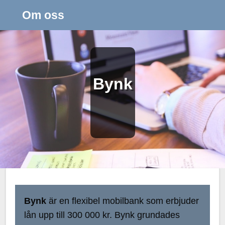
Om oss
Bynk
Bynk
är en flexibel mobilbank som erbjuder
lån upp till 300 000 kr. Bynk grundades