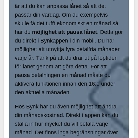
är att du kan anpassa lånet så att det
passar din vardag. Om du exempelvis
skulle få det tufft ekonomiskt en månad så
har du
möjlighet att pausa lånet
. Detta gör
du direkt i Bynkappen i din mobil. Du har
möjlighet att utnyttja fyra betalfria månader
varje år. Tänk på att du drar ut på löptiden
för lånet genom att göra detta. För att
pausa betalningen en månad måste du
aktivera funktionen innan den 16:e under
den aktuella månaden.
Hos Bynk har du även möjlighet att ändra
din månadskostnad. Direkt i appen kan du
ställa in hur mycket du vill betala varje
månad. Det finns inga begränsningar över