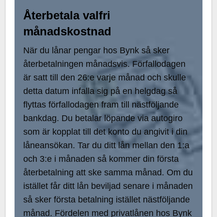
Återbetala valfri
månadskostnad
När du lånar pengar hos Bynk så sker
återbetalningen månadsvis. Förfallodagen
är satt till den 26:e varje månad och skulle
detta datum infalla sig på en helgdag så
flyttas förfallodagen fram till nästföljande
bankdag. Du betalar löpande via autogiro
som är kopplat till det konto du angivit i din
låneansökan. Tar du ditt lån mellan den 1:a
och 3:e i månaden så kommer din första
återbetalning att ske samma månad. Om du
istället får ditt lån beviljad senare i månaden
så sker första betalning istället nästföljande
månad. Fördelen med privatlånen hos Bynk