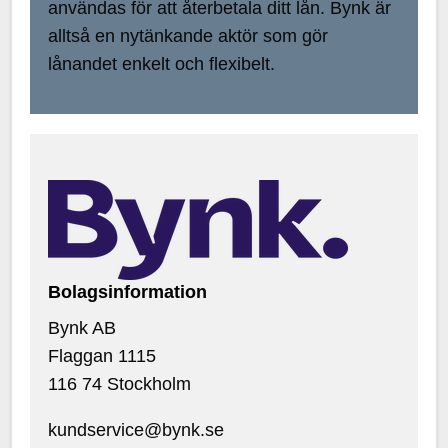
användas för att återbetala ditt lån. Bynk är
alltså en nytänkande aktör som gör
lånandet enkelt och flexibelt.
Bolagsinformation
Bynk AB
Flaggan 1115
116 74 Stockholm
kundservice@bynk.se