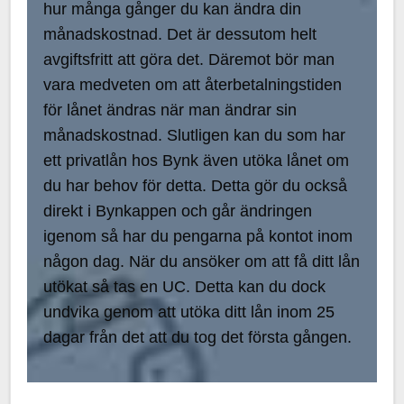
hur många gånger du kan ändra din
månadskostnad. Det är dessutom helt
avgiftsfritt att göra det. Däremot bör man
vara medveten om att återbetalningstiden
för lånet ändras när man ändrar sin
månadskostnad. Slutligen kan du som har
ett privatlån hos Bynk även utöka lånet om
du har behov för detta. Detta gör du också
direkt i Bynkappen och går ändringen
igenom så har du pengarna på kontot inom
någon dag. När du ansöker om att få ditt lån
utökat så tas en UC. Detta kan du dock
undvika genom att utöka ditt lån inom 25
dagar från det att du tog det första gången.