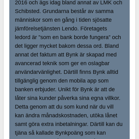
2016 och ägs idag bland annat av LMK och
Schibsted. Grundarna består av samma
människor som en gång i tiden sjösatte
jämförelsetjänsten Lendo. Företagets
ledord är ”som en bank borde fungera” och
det ligger mycket bakom dessa ord. Bland
annat det faktum att Bynk är skapad med
avancerad teknik som ger en oslagbar
användarvänlighet. Därtill finns Bynk alltid
tillgänglig genom den mobila app som
banken erbjuder. Unikt för Bynk är att de
låter sina kunder påverka sina egna villkor.
Detta genom att du som kund när du vill
kan ändra månadskostnaden, utöka lånet
samt göra extra inbetalningar. Därtill kan du
tjäna så kallade Bynkpoäng som kan