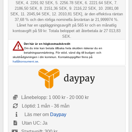
SEK, 4. 2291.92 SEK, 5. 2256.78 SEK, 6. 2221.64 SEK, 7.
2186,50 SEK, 8. 2151,36 SEK, 9. 2116,22 SEK, 10. 2081,08
SEK, 11. 2045,94 SEK, 12. 2010,81 SEK], är den effektiva räntan
37,68 % och den rörliga nominella årsräntan är 21,999974 %.
Lånet har en uppläggningsavgift på 565 kr och en månatlig
kontoavgift på 59 kr. Totala beloppet att återbetala är 27 013,83
SEK.
Det här är en högkostnadskredit
Om du inte kan betala tillbaka hela skulden riskerar du en
betalningsanmärkning. För stöd, vänd dig till budget- och
skuldrådgivningen i din kommun. Kontaktuppgifter finns på
hallåkonsument.se
.
Lånebelopp: 1 000 kr - 20 000 kr
Löptid: 1 mån - 36 mån
Läs mer om
Daypay
Utan UC: Ja
Startavgift: 300 kr