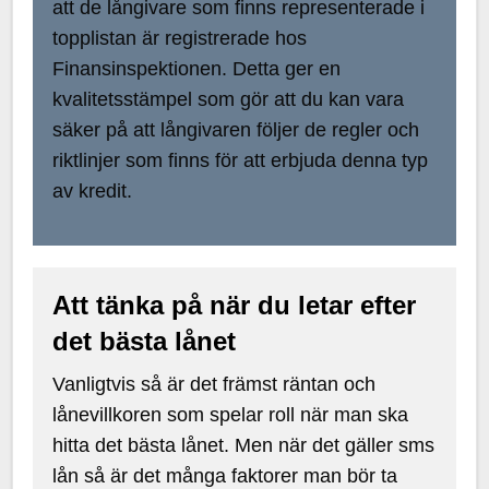
att de långivare som finns representerade i
topplistan är registrerade hos
Finansinspektionen. Detta ger en
kvalitetsstämpel som gör att du kan vara
säker på att långivaren följer de regler och
riktlinjer som finns för att erbjuda denna typ
av kredit.
Att tänka på när du letar efter
det bästa lånet
Vanligtvis så är det främst räntan och
lånevillkoren som spelar roll när man ska
hitta det bästa lånet. Men när det gäller sms
lån så är det många faktorer man bör ta