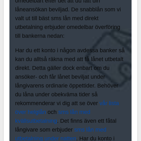
omedelbart efter det att du fått din
låneansökan beviljad. De snabblån som vi
valt ut till bäst sms lån med direkt
utbetalning erbjuder omedelbar överföring
till bankerna nedan:
Har du ett konto i någon avdessa banker så
kan du alltså räkna med att få lånet utbetalt
direkt. Detta gäller dock enbart om du
ansöker- och får lånet beviljat under
långivarens ordinarie öppettider. Behöver
du låna under obekväma tider så
rekommenderar vi dig att se över
vår lista
över helglån
och
sms lån med
kvällsutbetalning
. Det finns även ett fåtal
långivare som erbjuder
sms lån med
utbetalning under natten
. Har du konto i