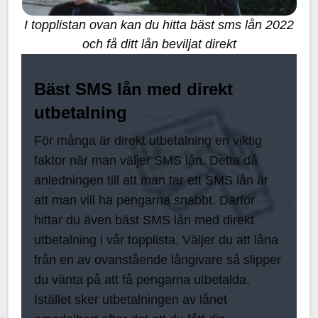
I topplistan ovan kan du hitta bäst sms lån 2022
och få ditt lån beviljat direkt
Bäst SMS lån med direkt
utbetalning
För många är direkt utbetalning en viktig
faktor när man väljer SMS lån. Detta då
anledningen till att man tar ett SMS lån är
att man vill ha pengarna snabbt. Därför
hittar du även bäst SMS lån med direkt
utbetalning i vår topplista. Väljer du att låna
från en av ovanstående långivare så slipper
du vänta på att få pengarna utbetalda.
Istället sker utbetalningen av lånet