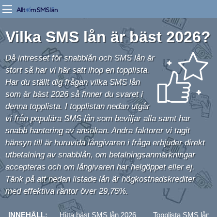
Vilka SMS lån är bäst 2026?
Då intresset för snabblån och SMS lån är
stort så har vi här satt ihop en topplista.
Har du ställt dig frågan vilka SMS lån
som är bäst 2026 så finner du svaret i
denna topplista. I topplistan nedan utgår
vi från populära SMS lån som beviljar alla samt har
snabb hantering av ansökan. Andra faktorer vi tagit
hänsyn till är huruvida långivaren i fråga erbjuder direkt
utbetalning av snabblån, om betalningsanmärkningar
accepteras och om långivaren har helgöppet eller ej.
Tänk på att nedan listade lån är högkostnadskrediter
med effektiva räntor över 29,75%.
INNEHÅLL:
Hitta bäst SMS lån 2026
Topplista SMS lån 