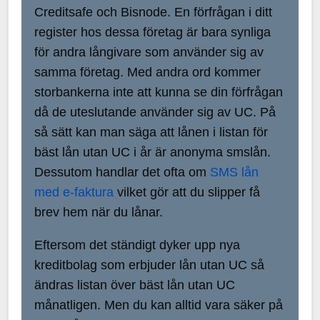
Creditsafe och Bisnode. En förfrågan i ditt
register hos dessa företag är bara synliga
för andra långivare som använder sig av
samma företag. Med andra ord kommer
storbankerna inte att kunna se din förfrågan
då de uteslutande använder sig av UC. På
så sätt kan man säga att lånen i listan för
bäst lån utan UC i år är anonyma smslån.
Dessutom handlar det ofta om
SMS lån
med e-faktura
vilket gör att du slipper få
brev hem när du lånar.
Eftersom det ständigt dyker upp nya
kreditbolag som erbjuder lån utan UC så
ändras listan över bäst lån utan UC
månatligen. Men du kan alltid vara säker på