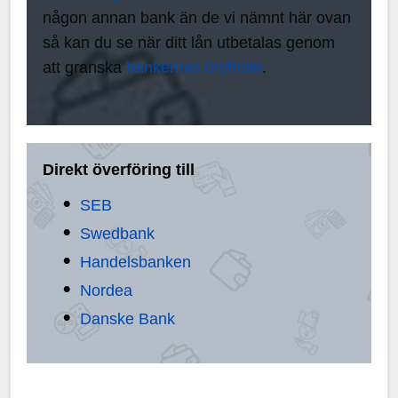
någon annan bank än de vi nämnt här ovan
så kan du se när ditt lån utbetalas genom
att granska
bankernas bryttider
.
Direkt överföring till
SEB
Swedbank
Handelsbanken
Nordea
Danske Bank