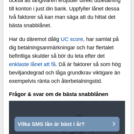
också att långivaren erbjuder direkt utbetalning
till konton i just din bank. Uppfyller lånet dessa
två faktorer så kan man säga att du hittat det
bästa snabblånet.
Har du däremot dålig
UC score
, har samlat på
dig betalningsanmärkningar och har flertalet
befintliga skulder så bör du leta efter det
enklaste lånet att få
. Då är faktorer så som hög
beviljandegrad och låga grundkrav viktigare än
exempelvis ränta och återbetalningstid.
Frågor & svar om de bästa snabblånen
Vilka SMS lån är bäst i år?