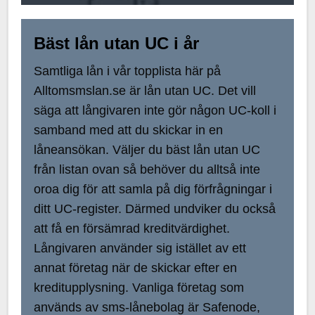
Bäst lån utan UC i år
Samtliga lån i vår topplista här på
Alltomsmslan.se är lån utan UC. Det vill
säga att långivaren inte gör någon UC-koll i
samband med att du skickar in en
låneansökan. Väljer du bäst lån utan UC
från listan ovan så behöver du alltså inte
oroa dig för att samla på dig förfrågningar i
ditt UC-register. Därmed undviker du också
att få en försämrad kreditvärdighet.
Långivaren använder sig istället av ett
annat företag när de skickar efter en
kreditupplysning. Vanliga företag som
används av sms-lånebolag är Safenode,