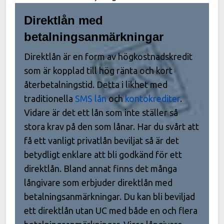
Direktlån med
betalningsanmärkningar
Direktlån är en form av högkostnadskredit
som är kopplad till hög ränta och kort
återbetalningstid. Detta i likhet med
traditionella
SMS lån
och
kontokrediter
.
Vidare är det ett lån som inte ställer så
stora krav på den som lånar. Har du svårt att
få ett vanligt privatlån beviljat så är det
betydligt enklare att bli godkänd för ett
direktlån. Bland annat finns det många
långivare som erbjuder direktlån med
betalningsanmärkningar. Du kan bli beviljad
ett direktlån utan UC med både en och flera