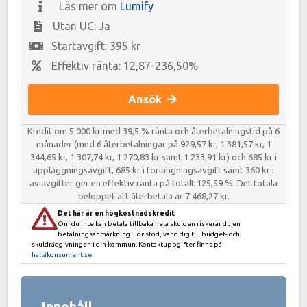
Läs mer om
Lumify
Utan UC: Ja
Startavgift: 395 kr
Effektiv ränta: 12,87-236,50%
Ansök
Kredit om 5 000 kr med 39,5 % ränta och återbetalningstid på 6
månader (med 6 återbetalningar på 929,57 kr, 1 381,57 kr, 1
344,65 kr, 1 307,74 kr, 1 270,83 kr samt 1 233,91 kr) och 685 kr i
uppläggningsavgift, 685 kr i förlängningsavgift samt 360 kr i
aviavgifter ger en effektiv ränta på totalt 125,59 %. Det totala
beloppet att återbetala är 7 468,27 kr.
Det här är en högkostnadskredit
Om du inte kan betala tillbaka hela skulden riskerar du en
betalningsanmärkning. För stöd, vänd dig till budget- och
skuldrådgivningen i din kommun. Kontaktuppgifter finns på
hallåkonsument.se
.
Innehåll