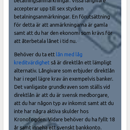
betalningsanmärkningar. Vissa långivare
accepterar upp till sex stycken
betalningsanmärkningar. En förutsättning
för detta är att anmärkningarna är gamla
samt att du har den ekonomi som krävs för
att återbetala lånet i tid nu.
Behöver du ta ett
lån med låg
kreditvärdighet
så är direktlån ett lämpligt
alternativ. Långivare som erbjuder direktlån
har i regel lägre krav än exempelvis banker.
Det vanligaste grundkraven som ställs vid
direktlån är att du är svensk medborgare,
att du har någon typ av inkomst samt att du
inte har några aktiva skulder hos
Kronofogden. Vidare behöver du ha fyllt 18
år samt inneha ett svenskt bankkonto.