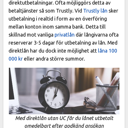
direktutbetalningar. Ofta möjliggörs detta av
betaltjänster så som Trustly. Vid
Trustly lån
sker
utbetalning i realtid i form av en överföring
mellan konton inom samma bank. Detta till
skillnad mot vanliga
privatlån
där långivarna ofta
reserverar 3-5 dagar för utbetalning av lån. Med
direktlån har du dock inte möjlighet att
låna 100
000 kr
eller andra större summor.
Med direktlån utan UC får du lånet utbetalt
omedelbart efter godkänd ansökan