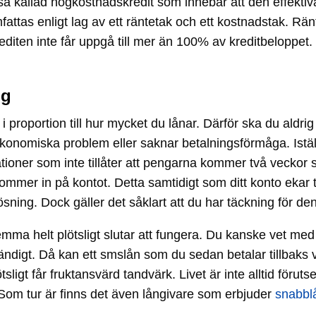
så kallad högkostnadskredit som innebär att den effekti
attas enligt lag av ett räntetak och ett kostnadstak. Rän
diten inte får uppgå till mer än 100% av kreditbeloppet. K
ng
proportion till hur mycket du lånar. Därför ska du aldrig 
konomiska problem eller saknar betalningsförmåga. Iställ
ioner som inte tillåter att pengarna kommer två veckor 
ommer in på kontot. Detta samtidigt som ditt konto ekar 
ning. Dock gäller det såklart att du har täckning för denn
ma helt plötsligt slutar att fungera. Du kanske vet med d
ändigt. Då kan ett smslån som du sedan betalar tillbaks 
tsligt får fruktansvärd tandvärk. Livet är inte alltid förut
. Som tur är finns det även långivare som erbjuder
snabbl