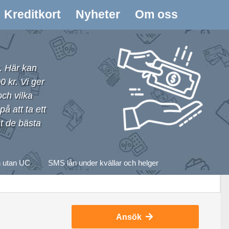
Kreditkort
Nyheter
Om oss
. Här kan
0 kr. Vi ger
och vilka
å att ta ett
at de bästa
 utan UC
SMS lån under kvällar och helger
Ansök