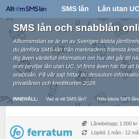
SMS lån
Lån utan U
SMS lån och snabblån onl
Alltomsmslan.se är en av Sveriges äldsta jämförels
du jämföra SMS-lån från marknadens främsta kreditgiv
dig även värdefull information om hur det går till n
som beviljar
lån utan UC
. Vi finns även här för att
snabblån. På vår sajt hittar du dessutom informatio
privatlånen och kreditkorten 2026.
INNEHÅLL:
Vad är ett SMS lån?
Hitta bästa SMS lån
Lånebelopp: 1 000 kr 
Löptid: 1 mån - 12 m