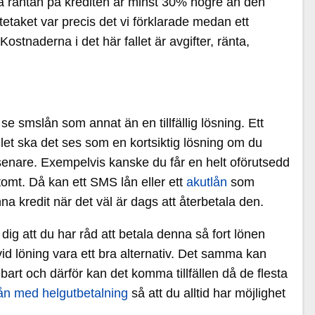
va räntan på krediten är minst 30% högre än den
tetaket var precis det vi förklarade medan ett
ostnaderna i det här fallet är avgifter, ränta,
se smslån som annat än en tillfällig lösning. Ett
et ska det ses som en kortsiktig lösning om du
senare. Exempelvis kanske du får en helt oförutsedd
tomt. Då kan ett SMS lån eller ett
akutlån
som
a kredit när det väl är dags att återbetala den.
ig att du har råd att betala denna så fort lönen
vid löning vara ett bra alternativ. Det samma kan
sebart och därför kan det komma tillfällen då de flesta
ån med helgutbetalning
så att du alltid har möjlighet