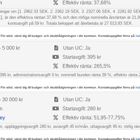
m
Effektiv ränta: 37,68%
talningar om [1. 2962.33 SEK, 2. 2362.19 SEK, 3. 2327.06 SEK, 4. 2291.92 S
är den effektiva räntan 37,68 % och den rörliga nominella årsräntan är 21,9
kontoavgift på 59 kr. Totala beloppet att återbetala är 27 013,83 SEK.
 För stöd, vänd dig till budget- och skuldrådgivningen i din kommun. Kontaktuppgifter finns på
ha
- 5 000 kr
Utan UC: Ja
Startavgift: 395 kr
Effektiv ränta: 265,5%
5 kr, administrationsavgift 0 kr, nominell bunden ränta 39 %, effektiv ränta 2
 För stöd, vänd dig till budget- och skuldrådgivningen i din kommun. Kontaktuppgifter finns på
ha
- 30 000 kr
Utan UC: Ja
ån
Startavgift: 280 kr
ey
Effektiv ränta: 51,95-77,75%
, uppläggningsavgift 280 kr, aviavgift 45 kr/mån, uttagsavgift 95 kr, rörlig r
 För stöd, vänd dig till budget- och skuldrådgivningen i din kommun. Kontaktuppgifter finns på
ha