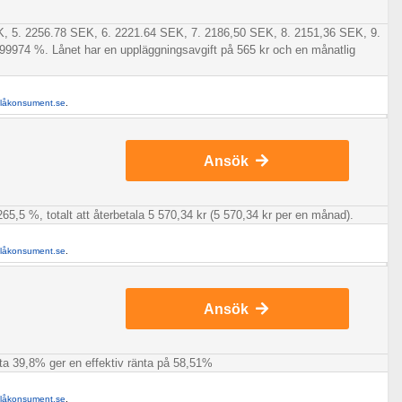
EK, 5. 2256.78 SEK, 6. 2221.64 SEK, 7. 2186,50 SEK, 8. 2151,36 SEK, 9.
99974 %. Lånet har en uppläggningsavgift på 565 kr och en månatlig
llåkonsument.se
.
Ansök
65,5 %, totalt att återbetala 5 570,34 kr (5 570,34 kr per en månad).
llåkonsument.se
.
Ansök
änta 39,8% ger en effektiv ränta på 58,51%
llåkonsument.se
.