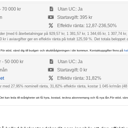
- 70 000 kr
Utan UC: Ja
ån
Startavgift: 395 kr
Effektiv ränta: 12,87-236,50%
r (med 6 återbetalningar på 929,57 kr, 1 381,57 kr, 1 344,65 kr, 1 307,74 kr, 
 kr i aviavgifter ger en effektiv ränta på totalt 125,59 %. Det totala beloppet a
 För stöd, vänd dig till budget- och skuldrådgivningen i din kommun. Kontaktuppgifter finns på
ha
 - 50 000 kr
Utan UC: Ja
 mån
Startavgift: 0 kr
et
Effektiv ränta: 31,82%
 med 27,95% nominell ränta, 31,82% effektiv ränta, kostar 1 045 kr/mån (48 ggr)
 Det kan leda till svårigheter att få hyra, bostad, teckna abonnemang och få nya lån.För stöd, vän