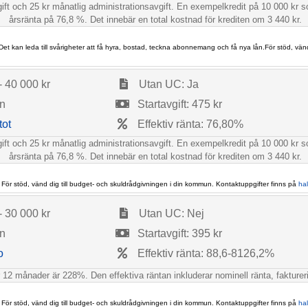
gift och 25 kr månatlig administrationsavgift. En exempelkredit på 10 000 kr
årsränta på 76,8 %. Det innebär en total kostnad för krediten om 3 440 kr.
 Det kan leda till svårigheter att få hyra, bostad, teckna abonnemang och få nya lån.För stöd, vän
- 40 000 kr
Utan UC: Ja
ån
Startavgift: 475 kr
tot
Effektiv ränta: 76,80%
gift och 25 kr månatlig administrationsavgift. En exempelkredit på 10 000 kr
årsränta på 76,8 %. Det innebär en total kostnad för krediten om 3 440 kr.
 För stöd, vänd dig till budget- och skuldrådgivningen i din kommun. Kontaktuppgifter finns på
ha
- 30 000 kr
Utan UC: Nej
ån
Startavgift: 395 kr
o
Effektiv ränta: 88,6-8126,2%
r 12 månader är 228%. Den effektiva räntan inkluderar nominell ränta, fakturer
 För stöd, vänd dig till budget- och skuldrådgivningen i din kommun. Kontaktuppgifter finns på
ha