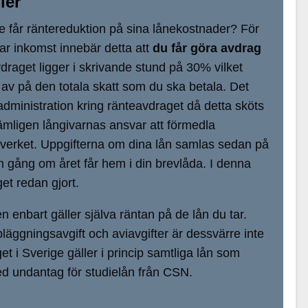
ler
ge får räntereduktion på sina lånekostnader? För
r inkomst innebär detta att
du får göra avdrag
vdraget ligger i skrivande stund på 30% vilket
 av på den totala skatt som du ska betala. Det
l administration kring ränteavdraget då detta sköts
nämligen långivarnas ansvar att förmedla
tteverket. Uppgifterna om dina lån samlas sedan på
 gång om året får hem i din brevlåda. I denna
et redan gjort.
n enbart gäller själva räntan på de lån du tar.
läggningsavgift och aviavgifter är dessvärre inte
t i Sverige gäller i princip samtliga lån som
 undantag för studielån från CSN.