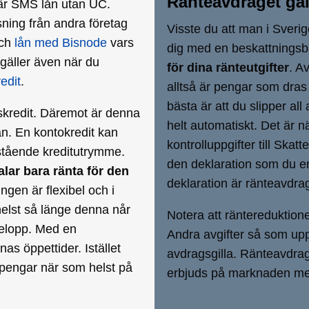
Ränteavdraget gäl
 är SMS lån utan UC.
sning från andra företag
Visste du att man i Sveri
ch
lån med Bisnode
vars
dig med en beskattningsba
 gäller även när du
för dina ränteutgifter
. A
edit
.
alltså är pengar som dras
bästa är att du slipper al
dskredit. Däremot är denna
helt automatiskt. Det är 
lån. En kontokredit kan
kontrolluppgifter till Ska
t stående kreditutrymme.
den deklaration som du en
alar bara ränta för den
deklaration är ränteavdrag
ingen är flexibel och i
elst så länge denna når
Notera att räntereduktione
sbelopp. Med en
Andra avgifter så som upp
nas öppettider. Istället
avdragsgilla. Ränteavdrage
l pengar när som helst på
erbjuds på marknaden med