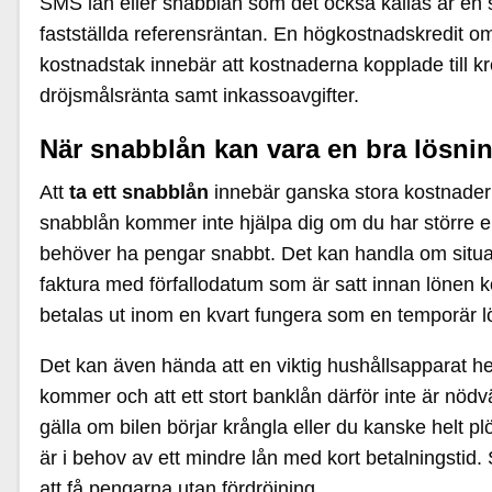
SMS lån eller snabblån som det också kallas är en 
fastställda referensräntan. En högkostnadskredit omf
kostnadstak innebär att kostnaderna kopplade till kre
dröjsmålsränta samt inkassoavgifter.
När snabblån kan vara en bra lösni
Att
ta ett snabblån
innebär ganska stora kostnader i 
snabblån kommer inte hjälpa dig om du har större e
behöver ha pengar snabbt. Det kan handla om situat
faktura med förfallodatum som är satt innan lönen k
betalas ut inom en kvart fungera som en temporär lös
Det kan även hända att en viktig hushållsapparat hem
kommer och att ett stort banklån därför inte är nödv
gälla om bilen börjar krångla eller du kanske helt plö
är i behov av ett mindre lån med kort betalningstid
att få pengarna utan fördröjning.