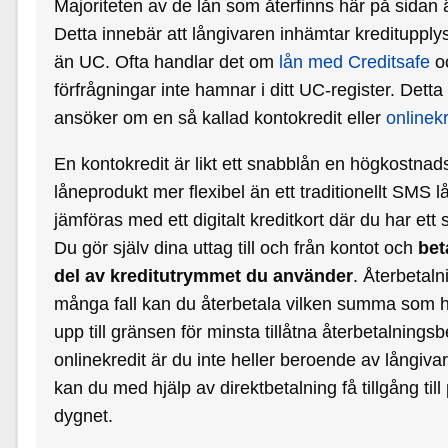
Majoriteten av de lån som återfinns här på sidan
Detta innebär att långivaren inhämtar kreditupply
än UC. Ofta handlar det om
lån med Creditsafe
o
förfrågningar inte hamnar i ditt UC-register. Detta
ansöker om en så kallad kontokredit eller
onlinekr
En kontokredit är likt ett snabblån en högkostna
låneprodukt mer flexibel än ett traditionellt SMS 
jämföras med ett digitalt kreditkort där du har et
Du gör själv dina uttag till och från kontot och
bet
del av kreditutrymmet du använder
. Återbetaln
många fall kan du återbetala vilken summa som h
upp till gränsen för minsta tillåtna återbetalning
onlinekredit är du inte heller beroende av långivar
kan du med hjälp av direktbetalning få tillgång til
dygnet.