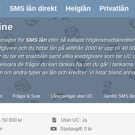
C
SMS lån direkt
Helglån
Privatlån
ine
esajter för
SMS lån
eller så kallade högkostnadskrediter
are och du hittar lån på alltifrån 2000 kr upp till 40 00
är du tar ett snabblån samt vilka kreditgivare som tar UC 
 besvara de frågor du kan tänkas ha om du går i tankarna p
n om andra typer av lån och krediter. Vi listar bland ann
et
Frågor & Svar
Låna pengar utan UC
Jämför SMS lån
- 50 000 kr
Utan UC: Ja
ån
Startavgift: 0 kr