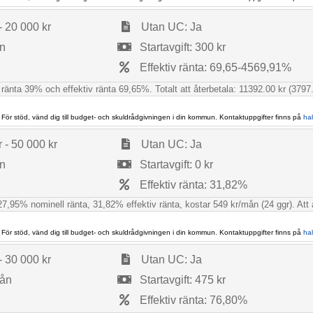
- 20 000 kr
Utan UC: Ja
ån
Startavgift: 300 kr
Effektiv ränta: 69,65-4569,91%
 ränta 39% och effektiv ränta 69,65%. Totalt att återbetala: 11392.00 kr (3797.
 För stöd, vänd dig till budget- och skuldrådgivningen i din kommun. Kontaktuppgifter finns på
ha
 - 50 000 kr
Utan UC: Ja
ån
Startavgift: 0 kr
Effektiv ränta: 31,82%
7,95% nominell ränta, 31,82% effektiv ränta, kostar 549 kr/mån (24 ggr). Att åte
 För stöd, vänd dig till budget- och skuldrådgivningen i din kommun. Kontaktuppgifter finns på
ha
- 30 000 kr
Utan UC: Ja
mån
Startavgift: 475 kr
Effektiv ränta: 76,80%