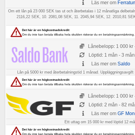
Läs mer om
Ferratu
Om ett lån på 23 000 SEK tas ut och återbetalas i 12 månatliga delbe
2116,22 SEK, 10. 2081,08 SEK, 11. 2045,94 SEK, 12. 2010,81 SEK], 
Det här är en högkostnadskredit
Om du inte kan betala tillbaka hela skulden riskerar du en betalningsanmärkning.
Lånebelopp: 1 000 kr 
Löptid: 1 mån - 3 mån
Läs mer om
Saldo
Lån på 5000 kr med återbetalningstid 1 månad. Uppläggningsavgift 39
Det här är en högkostnadskredit
Om du inte kan betala tillbaka hela skulden riskerar du en betalningsanmärkning.
Lånebelopp: 1 000 kr 
Löptid: 2 mån - 82 m
Läs mer om
GF Mon
Ett uttag om 15 000 kr med löptid 12 mån
Det här är en högkostnadskredit
Om du inte kan betala tillbaka hela skulden riskerar du en betalningsanmärkning.