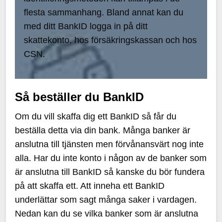
flesta sammanhang. Bland annat kan du
med ditt BankID logga in på ditt
skattekonto, hos försäkringskassan och hos
CSN.
Så beställer du BankID
Om du vill skaffa dig ett BankID så får du
beställa detta via din bank. Många banker är
anslutna till tjänsten men förvånansvärt nog inte
alla. Har du inte konto i någon av de banker som
är anslutna till BankID så kanske du bör fundera
på att skaffa ett. Att inneha ett BankID
underlättar som sagt många saker i vardagen.
Nedan kan du se vilka banker som är anslutna