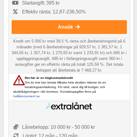
Startavgift: 395 kr
Effektiv ränta: 12,87-236,50%
Ansök
Kredit om 5 000 kr med 39,5 % ränta och återbetalningstid på 6
månader (med 6 återbetalningar på 929,57 kr, 1 381,57 kr, 1
344,65 kr, 1 307,74 kr, 1 270,83 kr samt 1 233,91 kr) och 685 kr i
uppläggningsavgift, 685 kr i förlängningsavgift samt 360 kr i
aviavgifter ger en effektiv ränta på totalt 125,59 %. Det totala
beloppet att återbetala är 7 468,27 kr.
Det här är en högkostnadskredit
Om du inte kan betala tillbaka hela skulden riskerar du en
betalningsanmärkning. För stöd, vänd dig till budget- och
skuldrådgivningen i din kommun. Kontaktuppgifter finns på
hallåkonsument.se
.
Lånebelopp: 10 000 kr - 50 000 kr
Löptid: 12 mån - 120 mån