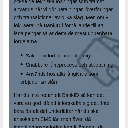
också de tekniska lösningar som främst
används när vi gör betalningar, överföringar
och transaktioner av olika slag. Men om vi
fokuserar på BankID i förhållande till att
låna pengar så är detta de mest uppenbara
fördelarna.
Säker metod för identifiering
Snabbare låneprocess och utbetalning
Används hos alla långivare som
erbjuder smslån
Har du inte redan ett BankID så kan det
vara en god idé att införskaffa sig det. Inte
bara för att det underlättar när du ska
ansöka om SMS lån men även då
identifieringsmetoden kan tillämpas i de