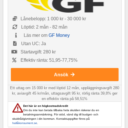
Lånebelopp: 1 000 kr - 30 000 kr
Löptid: 2 mån - 82 mån
Läs mer om
GF Money
Utan UC: Ja
Startavgift: 280 kr
Effektiv ränta: 51,95-77,75%
Ansök
Ett uttag om 15 000 kr med löptid 12 mån, uppläggningsavgift 280
kr, aviavgift 45 kr/mån, uttagsavgift 95 kr, rörlig ränta 39,8% ger
en effektiv ränta på 58,51%
Det här är en högkostnadskredit
Om du inte kan betala tillbaka hela skulden riskerar du en
betalningsanmärkning. För stöd, vänd dig till budget- och
skuldrådgivningen i din kommun. Kontaktuppgifter finns på
hallåkonsument.se
.