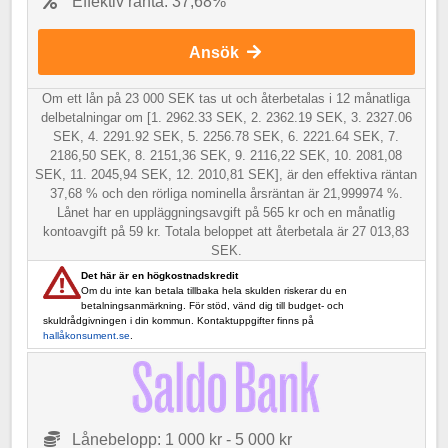
Effektiv ränta: 37,68%
Ansök
Om ett lån på 23 000 SEK tas ut och återbetalas i 12 månatliga
delbetalningar om [1. 2962.33 SEK, 2. 2362.19 SEK, 3. 2327.06
SEK, 4. 2291.92 SEK, 5. 2256.78 SEK, 6. 2221.64 SEK, 7.
2186,50 SEK, 8. 2151,36 SEK, 9. 2116,22 SEK, 10. 2081,08
SEK, 11. 2045,94 SEK, 12. 2010,81 SEK], är den effektiva räntan
37,68 % och den rörliga nominella årsräntan är 21,999974 %.
Lånet har en uppläggningsavgift på 565 kr och en månatlig
kontoavgift på 59 kr. Totala beloppet att återbetala är 27 013,83
SEK.
Det här är en högkostnadskredit
Om du inte kan betala tillbaka hela skulden riskerar du en
betalningsanmärkning. För stöd, vänd dig till budget- och
skuldrådgivningen i din kommun. Kontaktuppgifter finns på
hallåkonsument.se
.
Lånebelopp: 1 000 kr - 5 000 kr