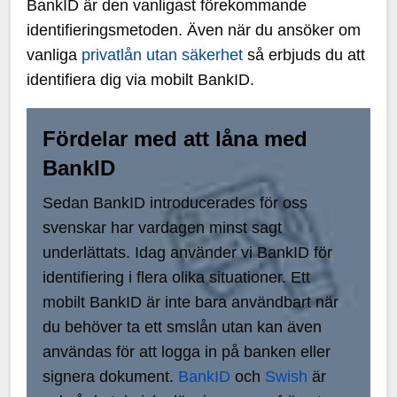
BankID är den vanligast förekommande
identifieringsmetoden. Även när du ansöker om
vanliga
privatlån utan säkerhet
så erbjuds du att
identifiera dig via mobilt BankID.
Fördelar med att låna med
BankID
Sedan BankID introducerades för oss
svenskar har vardagen minst sagt
underlättats. Idag använder vi BankID för
identifiering i flera olika situationer. Ett
mobilt BankID är inte bara användbart när
du behöver ta ett smslån utan kan även
användas för att logga in på banken eller
signera dokument.
BankID
och
Swish
är