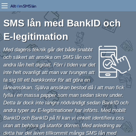
SMS lån med BankID och
E-legitimation
Med dagens teknik går det både snabbt
och säkert att ansöka om SMS lån och
andra lån helt digitalt. Förr i tiden var det
inte helt ovanligt att man var tvungen att
ta sig till ett bankkontor för att göra en
låneansökan. Själva ansökan bestod då i att man fick
fylla i en massa papper som man sedan skrev under.
Detta är dock inte längre nödvändigt sedan BankID och
andra typer av E-legitimationer har införts. Med mobilt
BankID och BankID på fil kan vi enkelt identifiera oss
utan att behöva gå utanför dörren. Med anledning av
detta har det även tillkommit många SMS lån med