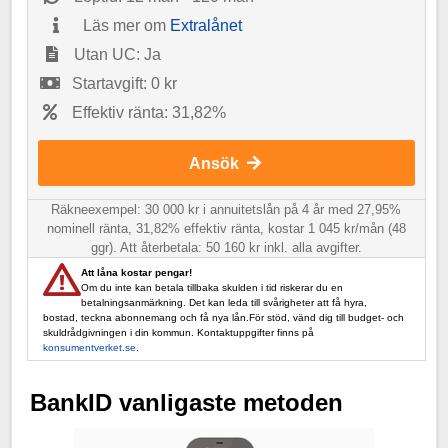
Läs mer om
Extralånet
Utan UC: Ja
Startavgift: 0 kr
Effektiv ränta: 31,82%
Ansök
Räkneexempel: 30 000 kr i annuitetslån på 4 år med 27,95%
nominell ränta, 31,82% effektiv ränta, kostar 1 045 kr/mån (48
ggr). Att återbetala: 50 160 kr inkl. alla avgifter.
Att låna kostar pengar!
Om du inte kan betala tillbaka skulden i tid riskerar du en
betalningsanmärkning. Det kan leda till svårigheter att få hyra,
bostad, teckna abonnemang och få nya lån.För stöd, vänd dig till budget- och
skuldrådgivningen i din kommun. Kontaktuppgifter finns på
konsumentverket.se
.
BankID vanligaste metoden