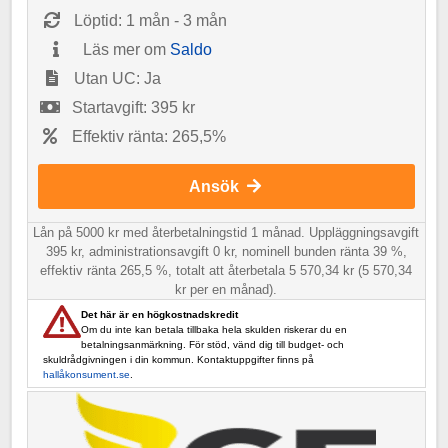
Löptid: 1 mån - 3 mån
Läs mer om
Saldo
Utan UC: Ja
Startavgift: 395 kr
Effektiv ränta: 265,5%
Ansök
Lån på 5000 kr med återbetalningstid 1 månad. Uppläggningsavgift
395 kr, administrationsavgift 0 kr, nominell bunden ränta 39 %,
effektiv ränta 265,5 %, totalt att återbetala 5 570,34 kr (5 570,34
kr per en månad).
Det här är en högkostnadskredit
Om du inte kan betala tillbaka hela skulden riskerar du en
betalningsanmärkning. För stöd, vänd dig till budget- och
skuldrådgivningen i din kommun. Kontaktuppgifter finns på
hallåkonsument.se
.