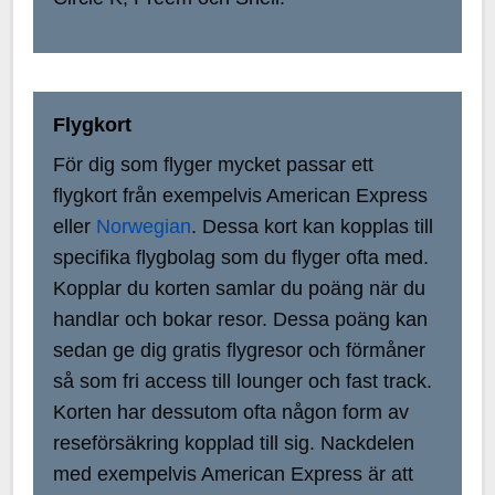
Flygkort
För dig som flyger mycket passar ett
flygkort från exempelvis American Express
eller
Norwegian
. Dessa kort kan kopplas till
specifika flygbolag som du flyger ofta med.
Kopplar du korten samlar du poäng när du
handlar och bokar resor. Dessa poäng kan
sedan ge dig gratis flygresor och förmåner
så som fri access till lounger och fast track.
Korten har dessutom ofta någon form av
reseförsäkring kopplad till sig. Nackdelen
med exempelvis American Express är att