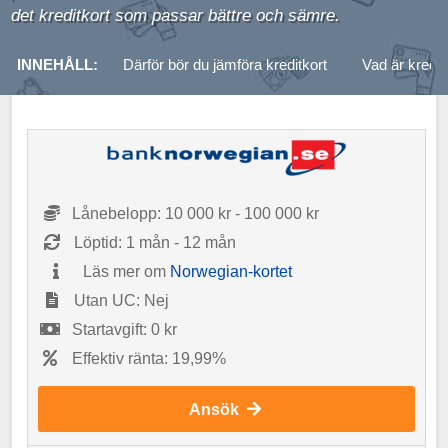
det kreditkort som passar bättre och sämre.
INNEHÅLL:
Därför bör du jämföra kreditkort
Vad är kredit
Lånebelopp: 10 000 kr - 100 000 kr
Löptid: 1 mån - 12 mån
Läs mer om
Norwegian-kortet
Utan UC: Nej
Startavgift: 0 kr
Effektiv ränta: 19,99%
Ansök