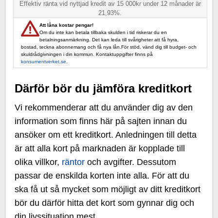
Effektiv ränta vid nyttjad kredit av 15 000kr under 12 månader är
21,93%.
Att låna kostar pengar!
Om du inte kan betala tillbaka skulden i tid riskerar du en
betalningsanmärkning. Det kan leda till svårigheter att få hyra,
bostad, teckna abonnemang och få nya lån.För stöd, vänd dig till budget- och
skuldrådgivningen i din kommun. Kontaktuppgifter finns på
konsumentverket.se
.
Därför bör du jämföra kreditkort
Vi rekommenderar att du använder dig av den
information som finns här på sajten innan du
ansöker om ett kreditkort. Anledningen till detta
är att alla kort på marknaden är kopplade till
olika villkor,
räntor
och avgifter. Dessutom
passar de enskilda korten inte alla. För att du
ska få ut så mycket som möjligt av ditt kreditkort
bör du därför hitta det kort som gynnar dig och
din livssituation mest.