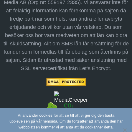
Media AB (Org nr: 559197-2335). Vi ansvarar inte för
att felaktig information kan förekomma på sajten då
tredje part när som helst kan ändra eller avbryta
erbjudande och villkor utan vår vetskap. Du som
besöker oss bör vara medveten om att lån kan bidra
till skuldsättning. Allt om SMS lån får ersättning för de
kunder som förmedlas till lånebolag som återfinns på
sajten. Sidan är utrustad med säker anslutning med
SSL-servercertifikat från Let’s Encrypt.
Vi använder cookies för att se till att vi ger dig den bästa
upplevelsen på vår hemsida. Om du fortsätter att använda den här
webbplatsen kommer vi att anta att du godkänner detta.