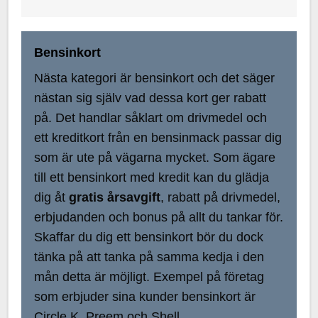
Bensinkort
Nästa kategori är bensinkort och det säger
nästan sig själv vad dessa kort ger rabatt
på. Det handlar såklart om drivmedel och
ett kreditkort från en bensinmack passar dig
som är ute på vägarna mycket. Som ägare
till ett bensinkort med kredit kan du glädja
dig åt
gratis årsavgift
, rabatt på drivmedel,
erbjudanden och bonus på allt du tankar för.
Skaffar du dig ett bensinkort bör du dock
tänka på att tanka på samma kedja i den
mån detta är möjligt. Exempel på företag
som erbjuder sina kunder bensinkort är
Circle K, Preem och Shell.