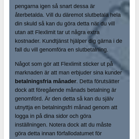
pengarna igen så snart dessa är
återbetalda. Vill du däremot slutbetala hela
din skuld så kan du göra detta när du vill
utan att Flexlimit tar ut några extra
kostnader. Kundtjänst hjälper dig gärna i de
fall du vill genomföra en slutbetalning.
Något som gör att Flexlimit sticker ut på
marknaden är att man erbjuder sina kunder
betalningsfria månader
. Detta förutsätter
dock att föregående månads betalning är
genomförd. Är den detta så kan du själv
utnyttja en betalningsfri månad genom att
logga in på dina sidor och göra
inställningen. Notera dock att du måste
göra detta innan förfallodatumet för