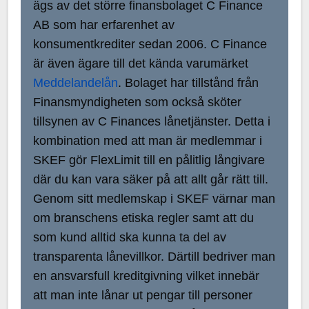
ägs av det större finansbolaget C Finance
AB som har erfarenhet av
konsumentkrediter sedan 2006. C Finance
är även ägare till det kända varumärket
Meddelandelån
. Bolaget har tillstånd från
Finansmyndigheten som också sköter
tillsynen av C Finances lånetjänster. Detta i
kombination med att man är medlemmar i
SKEF gör FlexLimit till en pålitlig långivare
där du kan vara säker på att allt går rätt till.
Genom sitt medlemskap i SKEF värnar man
om branschens etiska regler samt att du
som kund alltid ska kunna ta del av
transparenta lånevillkor. Därtill bedriver man
en ansvarsfull kreditgivning vilket innebär
att man inte lånar ut pengar till personer