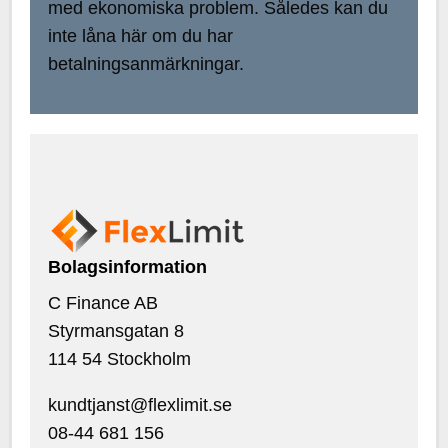
med ekonomiska problem. Således kan du
inte låna här om du har
betalningsanmärkningar.
Bolagsinformation
C Finance AB
Styrmansgatan 8
114 54 Stockholm
kundtjanst@flexlimit.se
08-44 681 156