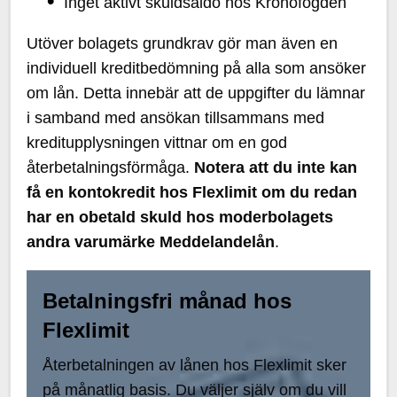
Inget aktivt skuldsaldo hos Kronofogden
Utöver bolagets grundkrav gör man även en
individuell kreditbedömning på alla som ansöker
om lån. Detta innebär att de uppgifter du lämnar
i samband med ansökan tillsammans med
kreditupplysningen vittnar om en god
återbetalningsförmåga.
Notera att du inte kan
få en kontokredit hos Flexlimit om du redan
har en obetald skuld hos moderbolagets
andra varumärke Meddelandelån
.
Betalningsfri månad hos
Flexlimit
Återbetalningen av lånen hos Flexlimit sker
på månatlig basis. Du väljer själv om du vill