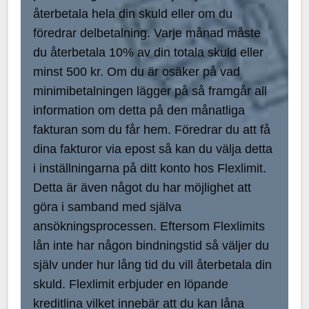
återbetala hela din skuld eller om du
föredrar delbetalning. Varje månad måste
du återbetala 10% av din totala skuld eller
minst 500 kr. Om du är osäker på vad
minimibetalningen lägger på så framgår all
information om detta på den månatliga
fakturan som du får hem. Föredrar du att få
dina fakturor via epost så kan du välja detta
i inställningarna på ditt konto hos Flexlimit.
Detta är även något du har möjlighet att
göra i samband med själva
ansökningsprocessen. Eftersom Flexlimits
lån inte har någon bindningstid så väljer du
själv under hur lång tid du vill återbetala din
skuld. Flexlimit erbjuder en löpande
kreditlina vilket innebär att du kan låna