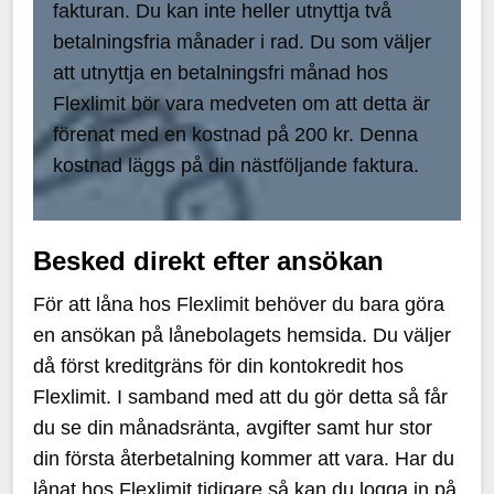
fakturan. Du kan inte heller utnyttja två
betalningsfria månader i rad. Du som väljer
att utnyttja en betalningsfri månad hos
Flexlimit bör vara medveten om att detta är
förenat med en kostnad på 200 kr. Denna
kostnad läggs på din nästföljande faktura.
Besked direkt efter ansökan
För att låna hos Flexlimit behöver du bara göra
en ansökan på lånebolagets hemsida. Du väljer
då först kreditgräns för din kontokredit hos
Flexlimit. I samband med att du gör detta så får
du se din månadsränta, avgifter samt hur stor
din första återbetalning kommer att vara. Har du
lånat hos Flexlimit tidigare så kan du logga in på