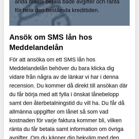
ändå måste betala både avgifter och ränta
för hela den bestämda kredittiden.
Ansök om SMS lån hos
Meddelandelån
För att ansöka om ett SMS lån hos
Meddelandelån behöver du bara klicka dig
vidare från några av de länkar vi har i denna
recension. Du kommer då direkt till ansökan där
du får börja med att fylla i önskat lånebelopp
samt den återbetalningstid du vill ha. Du får då
allmänna uppgifter om lånet så som vad
kostnaden för varje faktura kommer bli, vilken
ränta du får betala samt information om övriga
avgifter. Om du känner dig bekväm med den