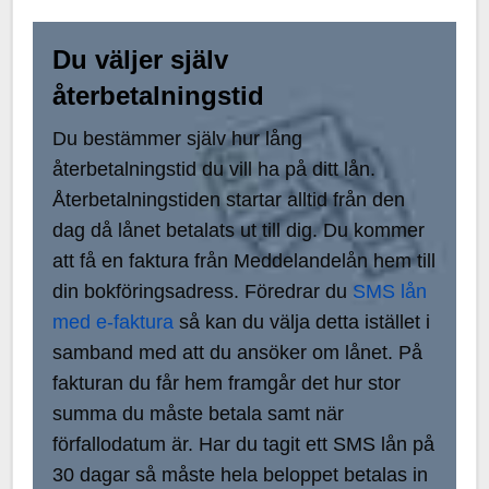
Du väljer själv
återbetalningstid
Du bestämmer själv hur lång
återbetalningstid du vill ha på ditt lån.
Återbetalningstiden startar alltid från den
dag då lånet betalats ut till dig. Du kommer
att få en faktura från Meddelandelån hem till
din bokföringsadress. Föredrar du
SMS lån
med e-faktura
så kan du välja detta istället i
samband med att du ansöker om lånet. På
fakturan du får hem framgår det hur stor
summa du måste betala samt när
förfallodatum är. Har du tagit ett SMS lån på
30 dagar så måste hela beloppet betalas in