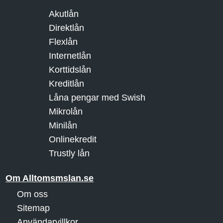
Akutlån
Direktlån
Flexlån
Internetlån
Korttidslån
Kreditlån
Låna pengar med Swish
Mikrolån
Minilån
Onlinekredit
Trustly lån
Om Alltomsmslan.se
Om oss
Sitemap
Användarvillkor