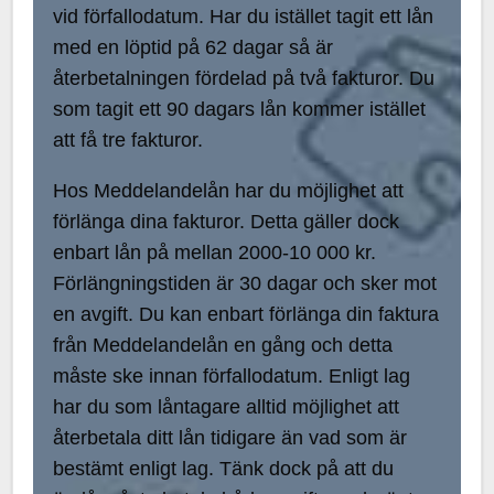
vid förfallodatum. Har du istället tagit ett lån
med en löptid på 62 dagar så är
återbetalningen fördelad på två fakturor. Du
som tagit ett 90 dagars lån kommer istället
att få tre fakturor.
Hos Meddelandelån har du möjlighet att
förlänga dina fakturor. Detta gäller dock
enbart lån på mellan 2000-10 000 kr.
Förlängningstiden är 30 dagar och sker mot
en avgift. Du kan enbart förlänga din faktura
från Meddelandelån en gång och detta
måste ske innan förfallodatum. Enligt lag
har du som låntagare alltid möjlighet att
återbetala ditt lån tidigare än vad som är
bestämt enligt lag. Tänk dock på att du