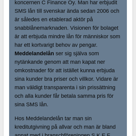
koncernen C Finance Oy. Man har erbjudit
SMS lån till svenskar ända sedan 2006 och
är således en etablerad aktör på
snabblånemarknaden. Visionen för bolaget
är att erbjuda mindre lån för människor som
har ett kortvarigt behov av pengar.
Meddelandelån
ser sig själva som
nytänkande genom att man kapat ner
omkostnader för att istället kunna erbjuda
sina kunder bra priser och villkor. Vidare är
man väldigt transparenta i sin prissättning
och alla kunder får betala samma pris för
sina SMS lån.
Hos Meddelandelån tar man sin
kreditutgivning på allvar och man är bland
annat med i branschföreningen S.K.E.F.