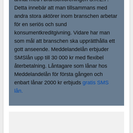
Detta innebär att man tillsammans med
andra stora aktörer inom branschen arbetar
för en seriös och sund
konsumentkreditgivning. Vidare har man
som mål att branschen ska upprätthålla ett
gott anseende. Meddelandelån erbjuder
SMSlån upp till 30 000 kr med flexibel
återbetalning. Låntagare som lånar hos
Meddelandelån för första gången och
enbart lånar 2000 kr erbjuds
gratis SMS
lån.