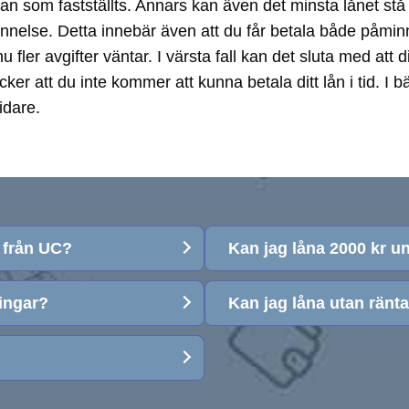
plan som fastställts. Annars kan även det minsta lånet stå 
nnelse. Detta innebär även att du får betala både påmin
nnu fler avgifter väntar. I värsta fall kan det sluta med 
täcker att du inte kommer att kunna betala ditt lån i tid
idare.
 från UC?
Kan jag låna 2000 kr u
ingar?
Kan jag låna utan ränt