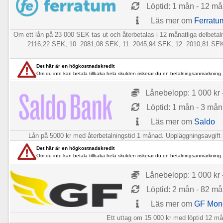
Löptid: 1 mån - 12 m
Läs mer om
Ferratu
Om ett lån på 23 000 SEK tas ut och återbetalas i 12 månatliga delbe
2116,22 SEK, 10. 2081,08 SEK, 11. 2045,94 SEK, 12. 2010,81 SEK], 
Det här är en högkostnadskredit
Om du inte kan betala tillbaka hela skulden riskerar du en betalningsanmärkning.
Lånebelopp: 1 000 kr 
Löptid: 1 mån - 3 mån
Läs mer om
Saldo
Lån på 5000 kr med återbetalningstid 1 månad. Uppläggningsavgift 39
Det här är en högkostnadskredit
Om du inte kan betala tillbaka hela skulden riskerar du en betalningsanmärkning.
Lånebelopp: 1 000 kr 
Löptid: 2 mån - 82 m
Läs mer om
GF Mon
Ett uttag om 15 000 kr med löptid 12 mån