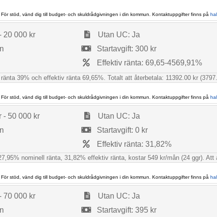
 För stöd, vänd dig till budget- och skuldrådgivningen i din kommun. Kontaktuppgifter finns på
ha
- 20 000 kr
Utan UC: Ja
ån
Startavgift: 300 kr
Effektiv ränta: 69,65-4569,91%
 ränta 39% och effektiv ränta 69,65%. Totalt att återbetala: 11392.00 kr (3797.
 För stöd, vänd dig till budget- och skuldrådgivningen i din kommun. Kontaktuppgifter finns på
ha
 - 50 000 kr
Utan UC: Ja
ån
Startavgift: 0 kr
Effektiv ränta: 31,82%
7,95% nominell ränta, 31,82% effektiv ränta, kostar 549 kr/mån (24 ggr). Att åte
 För stöd, vänd dig till budget- och skuldrådgivningen i din kommun. Kontaktuppgifter finns på
ha
- 70 000 kr
Utan UC: Ja
ån
Startavgift: 395 kr