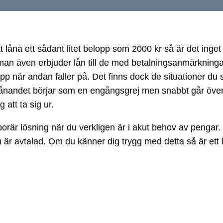
 låna ett sådant litet belopp som 2000 kr så är det inget
då man även erbjuder lån till de med betalningsanmärknin
opp när andan faller på. Det finns dock de situationer du
t lånandet börjar som en engångsgrej men snabbt går över t
 att ta sig ur.
orär lösning när du verkligen är i akut behov av pengar. 
är avtalad. Om du känner dig trygg med detta så är ett lite