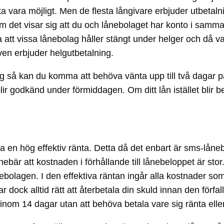
a vara möjligt. Men de flesta långivare erbjuder utbetaln
t visar sig att du och lånebolaget har konto i samma 
era att vissa lånebolag håller stängt under helger och d
även erbjuder helgutbetalning.
ng så kan du komma att behöva vänta upp till två dagar på
odkänd under förmiddagen. Om ditt lån istället blir bevi
ala en hög effektiv ränta. Detta då det enbart är sms-lå
ebär att kostnaden i förhållande till lånebeloppet är sto
nebolagen. I den effektiva räntan ingår alla kostnader som
ck alltid rätt att återbetala din skuld innan den förfaller
inom 14 dagar utan att behöva betala vare sig ränta eller