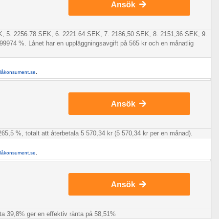
Ansök
EK, 5. 2256.78 SEK, 6. 2221.64 SEK, 7. 2186,50 SEK, 8. 2151,36 SEK, 9.
99974 %. Lånet har en uppläggningsavgift på 565 kr och en månatlig
llåkonsument.se
.
Ansök
65,5 %, totalt att återbetala 5 570,34 kr (5 570,34 kr per en månad).
llåkonsument.se
.
Ansök
änta 39,8% ger en effektiv ränta på 58,51%