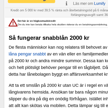
Läs mer om
Lumify
Kredit om 5 000 kr med 39,5 % ränta och återbetalningstid på 6 månade
förlängningsavgift samt 360
Det här är en högkostnadskredit
Om du inte kan betala tillbaka hela skulden riskerar du en betalningsanmärkning.
Så fungerar snabblån 2000 kr
De flesta människor kan nog relatera till behovet a
låna pengar snabbt
av en vän eller en familjemedlem.
på 2000 kr och andra mindre summor. Dessa kan komm
och helt plötsligt behöver pengar till en tågbiljett
detta har lånebolagen byggt en affärsverksamhet kr
Att ta ett smslån på 2000 kr utan UC är i regel en v
långivarens hemsida. Ansökan tar bara någon minut 
slipper du dra på dig en onödig förfrågan. Istället 
att allt kan skötas via mobilen. Detta lämpar sig till