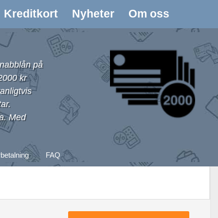
Kreditkort
Nyheter
Om oss
snabblån på
2000 kr
nligtvis
ar.
da. Med
rbetalning
FAQ