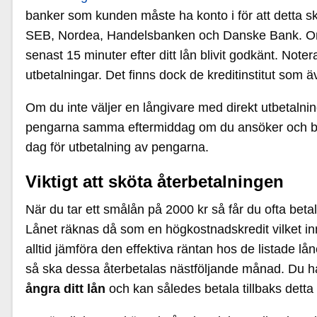
banker som kunden måste ha konto i för att detta sk
SEB, Nordea, Handelsbanken och Danske Bank. Om de
senast 15 minuter efter ditt lån blivit godkänt. Not
utbetalningar. Det finns dock de kreditinstitut som 
Om du inte väljer en långivare med direkt utbetalni
pengarna samma eftermiddag om du ansöker och blir g
dag för utbetalning av pengarna.
Viktigt att sköta återbetalningen
När du tar ett smålån på 2000 kr så får du ofta bet
Lånet räknas då som en högkostnadskredit vilket inn
alltid jämföra den effektiva räntan hos de listade lå
så ska dessa återbetalas nästföljande månad. Du har do
ångra ditt lån
och kan således betala tillbaks detta 