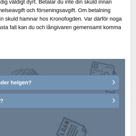
dig väldigt dyrt. Betalar du inte din skuld innan
nelseavgift och förseningsavgift. Om betalning
att din skuld hamnar hos Kronofogden. Var därför noga
. I bästa fall kan du och långivaren gemensamt komma
nder helgen?
a?