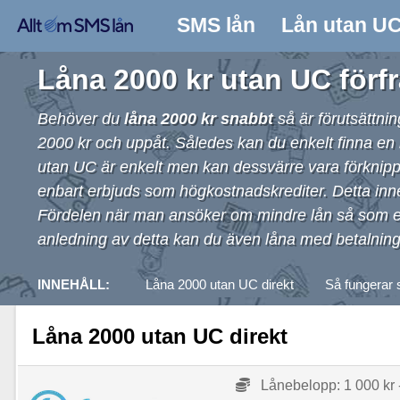
SMS lån
Lån utan U
Låna 2000 kr utan UC förf
Behöver du
låna 2000 kr snabbt
så är förutsättni
2000 kr och uppåt. Således kan du enkelt finna en 
utan UC är enkelt men kan dessvärre vara förknip
enbart erbjuds som högkostnadskrediter. Detta innebä
Fördelen när man ansöker om mindre lån så som et
anledning av detta kan du även
låna med betalnin
INNEHÅLL:
Låna 2000 utan UC direkt
Så fungerar 
Låna 2000 utan UC direkt
Lånebelopp: 1 000 kr 