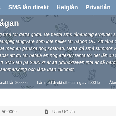
C
SMS lån direkt
Helglån
Privatlån
rågan
ngarna för detta goda. De flesta sms-lånebolag erbjuder 
lämplig långivare som inte heller tar någon UC. Att låna 
pat med en ganska hög kostnad. Detta då små summor va
r att du får betala en hög effektiv ränta för det lån du t
t SMS lån på 2000 kr är att grundkraven inte är så hår
gsanmärkning och låna utan inkomst.
snabblån 2000 kr
Lån med direkt utbetalning av 2000 kr
Åte
- 50 000 kr
Utan UC: Ja