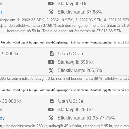
ån
Startavgift: 0 kr
m
Effektiv ränta: 37,68%
talningar om [1. 2962.33 SEK, 2. 2362.19 SEK, 3. 2327.06 SEK, 4. 2291.92 S
är den effektiva räntan 37,68 % och den rörliga nominella årsräntan är 21,9
kontoavgift på 59 kr. Totala beloppet att återbetala är 27 013,83 SEK.
 För stöd, vänd dig till budget- och skuldrådgivningen i din kommun. Kontaktuppgifter finns på
ha
- 5 000 kr
Utan UC: Ja
Startavgift: 395 kr
Effektiv ränta: 265,5%
5 kr, administrationsavgift 0 kr, nominell bunden ränta 39 %, effektiv ränta 2
 För stöd, vänd dig till budget- och skuldrådgivningen i din kommun. Kontaktuppgifter finns på
ha
- 30 000 kr
Utan UC: Ja
ån
Startavgift: 280 kr
ey
Effektiv ränta: 51,95-77,75%
, uppläggningsavgift 280 kr, aviavgift 45 kr/mån, uttagsavgift 95 kr, rörlig r