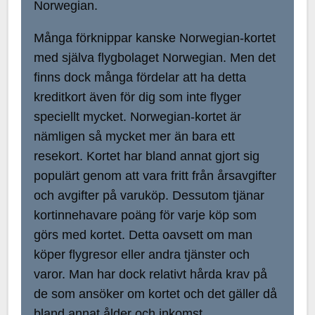
Norwegian.
Många förknippar kanske Norwegian-kortet
med själva flygbolaget Norwegian. Men det
finns dock många fördelar att ha detta
kreditkort även för dig som inte flyger
speciellt mycket. Norwegian-kortet är
nämligen så mycket mer än bara ett
resekort. Kortet har bland annat gjort sig
populärt genom att vara fritt från årsavgifter
och avgifter på varuköp. Dessutom tjänar
kortinnehavare poäng för varje köp som
görs med kortet. Detta oavsett om man
köper flygresor eller andra tjänster och
varor. Man har dock relativt hårda krav på
de som ansöker om kortet och det gäller då
bland annat ålder och inkomst.