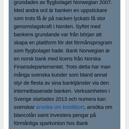
grundades av flygbolaget Norwegian 2007.
Med andra ord är banken en uppstickare
som trots få år på nacken lyckats få stor
genomslagskraft i Norden. Syftet med
bankens grundande var från början att
skapa en plattform för det förmånsprogram
som flygbolaget hade. Bank Norwegian är
en norsk bank med licens från Norska
Finansdepartementet. Trots detta har man
många svenska kunder som bland annat
styr de flesta av sina banktjänster via den
internetbaserade banken. Verksamheten i
Sverige startades 2013 och numera kan
svenskar
ansöka om kreditkort
, ansöka om
blancolån samt investera pengar på
förmånliga sparkonton hos Bank