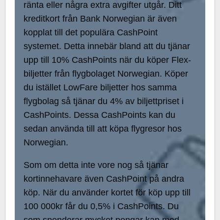
ränta eller några extra avgifter utgår. Ditt
kreditkort från Bank Norwegian är även
kopplat till det populära CashPoint
systemet. Detta innebär bland att du tjänar
upp till 10% CashPoints när du köper Flex-
biljetter från flygbolaget Norwegian. Köper
du istället LowFare biljetter hos samma
flygbolag så tjänar du 4% av biljettpriset i
CashPoints. Dessa CashPoints kan du
sedan använda till att köpa flygresor hos
Norwegian.
Som om detta inte vore nog så tjänar
kortinnehavare även CashPoint på andra
köp. När du använder kortet för köp upp till
100 000kr får du 0,5% i CashPoints. Du
som spenderar mycket pengar kan med