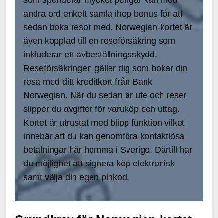
andra ord enkelt samla ihop bonus för att
sedan boka resor med. Norwegian-kortet är
även kopplad till en reseförsäkring som
inkluderar ett avbeställningsskydd.
Reseförsäkringen gäller dig som bokar din
resa med ditt kreditkort från Bank
Norwegian. När du sedan är ute och reser
slipper du avgifter för varuköp och uttag.
Kortet är utrustat med blipp funktion vilket
innebär att du kan genomföra kontaktlösa
betalningar här hemma i Sverige. Därtill har
du möjlighet att signera köp elektronisk
samt välja din egen pinkod.