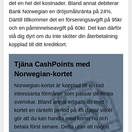
det en hel del kostnader. Bland annat debiterar
Bank Norwegian en dröjsmålsränta på 24%.
Därtill tillkommer det en förseningsavgift på 95kr
och en påminnelseavgift på 60kr. Det kan därför
stå dig dyrt om du inte sköter din återbetalning
kopplad till ditt kreditkort.
Tjäna CashPoints med
Norwegian-kortet
Norwegian-kortet är kopplad till en rad
intressanta förmåner som passar de flesta
svenskar. Bland annat erbjuds du med
kortet en räntefri period på 45 dagar vilket
gör att du kan handla med kortet nu och
betala först senare. Detta utan att någon