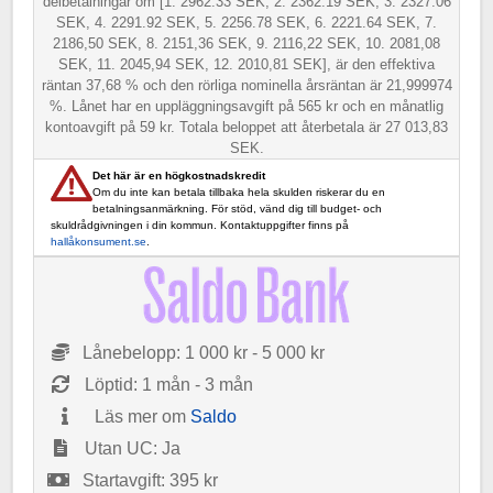
delbetalningar om [1. 2962.33 SEK, 2. 2362.19 SEK, 3. 2327.06
SEK, 4. 2291.92 SEK, 5. 2256.78 SEK, 6. 2221.64 SEK, 7.
2186,50 SEK, 8. 2151,36 SEK, 9. 2116,22 SEK, 10. 2081,08
SEK, 11. 2045,94 SEK, 12. 2010,81 SEK], är den effektiva
räntan 37,68 % och den rörliga nominella årsräntan är 21,999974
%. Lånet har en uppläggningsavgift på 565 kr och en månatlig
kontoavgift på 59 kr. Totala beloppet att återbetala är 27 013,83
SEK.
Det här är en högkostnadskredit
Om du inte kan betala tillbaka hela skulden riskerar du en
betalningsanmärkning. För stöd, vänd dig till budget- och
skuldrådgivningen i din kommun. Kontaktuppgifter finns på
hallåkonsument.se
.
Lånebelopp: 1 000 kr - 5 000 kr
Löptid: 1 mån - 3 mån
Läs mer om
Saldo
Utan UC: Ja
Startavgift: 395 kr