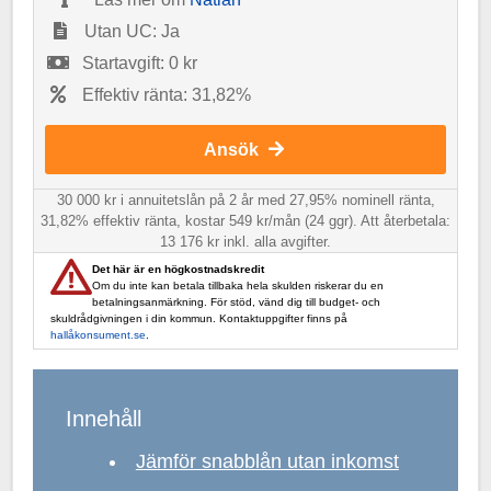
Utan UC: Ja
Startavgift: 0 kr
Effektiv ränta: 31,82%
Ansök
30 000 kr i annuitetslån på 2 år med 27,95% nominell ränta,
31,82% effektiv ränta, kostar 549 kr/mån (24 ggr). Att återbetala:
13 176 kr inkl. alla avgifter.
Det här är en högkostnadskredit
Om du inte kan betala tillbaka hela skulden riskerar du en
betalningsanmärkning. För stöd, vänd dig till budget- och
skuldrådgivningen i din kommun. Kontaktuppgifter finns på
hallåkonsument.se
.
Innehåll
Jämför snabblån utan inkomst