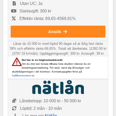
Utan UC: Ja
Startavgift: 300 kr
Effektiv ränta: 69,65-4569,91%
Ansök
Lånar du 10 000 kr med löptid 90 dagar så är årlig fast ränta
39% och effektiv ränta 69,65%. Totalt att återbetala: 11392.00 kr
(3797.33 kr/mån). Uppläggningsavgift: 300 kr. Aviavgift: 39 kr
Det här är en högkostnadskredit
Om du inte kan betala tillbaka hela skulden riskerar du en
betalningsanmärkning. För stöd, vänd dig till budget- och
skuldrådgivningen i din kommun. Kontaktuppgifter finns på
hallåkonsument.se
.
Lånebelopp: 10 000 kr - 50 000 kr
Löptid: 2 mån - 10 mån
Läs mer om
Nätlån