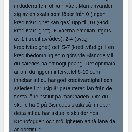
inkluderar fem olika nivåer. Man använder
sig av en skala som löper från 0 (Ingen
kreditvärdighet kan ges) upp till 10 (God
kreditvärdighet). Nivåerna emellan utgörs
av 1 (kredit avrådes), 2-4 (svag
kreditvärdighet) och 5-7 (kreditvärdig). I en
kreditbedömning som görs via Bisnode vill
du således ha ett högt poäng. Det optimala
är om du ligger i intervallet 8-10 som
innebär att du har god kreditvärdighet och
således i princip är garanterad lån från de
flesta låneinstitut på marknaden. Om du
skulle ha 0 på Bisnodes skala så innebär
detta att du har aktuella skulder hos
Kronofogden och möjligheten att få låna då
är obefintlig.