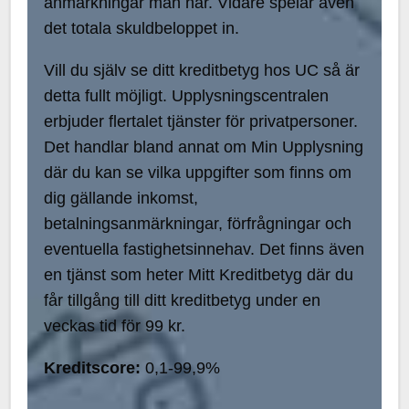
anmärkningar man har. Vidare spelar även
det totala skuldbeloppet in.
Vill du själv se ditt kreditbetyg hos UC så är
detta fullt möjligt. Upplysningscentralen
erbjuder flertalet tjänster för privatpersoner.
Det handlar bland annat om Min Upplysning
där du kan se vilka uppgifter som finns om
dig gällande inkomst,
betalningsanmärkningar, förfrågningar och
eventuella fastighetsinnehav. Det finns även
en tjänst som heter Mitt Kreditbetyg där du
får tillgång till ditt kreditbetyg under en
veckas tid för 99 kr.
Kreditscore:
0,1-99,9%