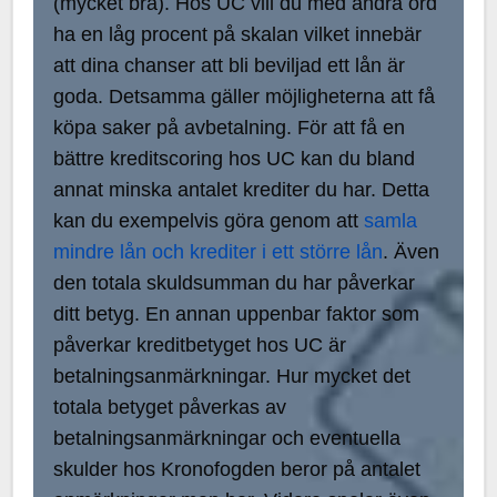
(mycket bra). Hos UC vill du med andra ord
ha en låg procent på skalan vilket innebär
att dina chanser att bli beviljad ett lån är
goda. Detsamma gäller möjligheterna att få
köpa saker på avbetalning. För att få en
bättre kreditscoring hos UC kan du bland
annat minska antalet krediter du har. Detta
kan du exempelvis göra genom att
samla
mindre lån och krediter i ett större lån
. Även
den totala skuldsumman du har påverkar
ditt betyg. En annan uppenbar faktor som
påverkar kreditbetyget hos UC är
betalningsanmärkningar. Hur mycket det
totala betyget påverkas av
betalningsanmärkningar och eventuella
skulder hos Kronofogden beror på antalet