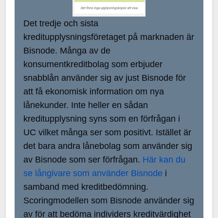
Det tredje och sista
kreditupplysningsföretaget på marknaden är
Bisnode. Många av de
konsumentkreditbolag som erbjuder
snabblån använder sig av just Bisnode för
att få ekonomisk information om nya
lånekunder. Inte heller en sådan
kreditupplysning syns som en förfrågan i
UC vilket många ser som positivt. Istället är
det bara andra lånebolag som använder sig
av Bisnode som ser förfrågan.
Här kan du
se långivare som använder Bisnode
i
samband med kreditbedömning.
Scoringmodellen som Bisnode använder sig
av för att bedöma individers kreditvärdighet