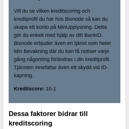
Vill du se vilken kreditscoring och
kreditprofil du har hos Bisnode så kan du
skapa ett konto på MinUpplysning. Detta
gör du enkelt med hjälp av ditt BankID.
Bisnode erbjuder även en tjänst som heter
Min Bevakning där du kan få notiser varje
gång någonting förändras i din kreditprofil.
Tjänsten innefattar även ett skydd vid ID-
kapning.
Kreditscore:
10-1
Dessa faktorer bidrar till
kreditscoring