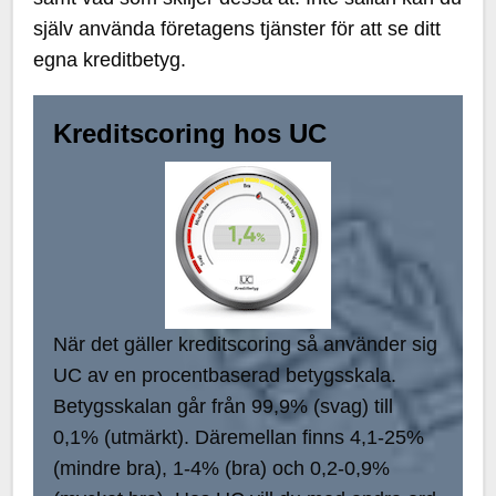
själv använda företagens tjänster för att se ditt
egna kreditbetyg.
Kreditscoring hos UC
När det gäller kreditscoring så använder sig
UC av en procentbaserad betygsskala.
Betygsskalan går från 99,9% (svag) till
0,1% (utmärkt). Däremellan finns 4,1-25%
(mindre bra), 1-4% (bra) och 0,2-0,9%