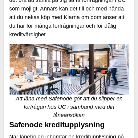
det bra att samla på sig så få förfrågningar i UC
som möjligt. Annars kan det till och med hända
att du nekas köp med Klarna om dom anser att
du har för många förfrågningar och för dålig
kreditvärdighet.
Att låna med Safenode gör att du slipper en
förfrågan hos UC i samband med din
låneansökan
Safenode kreditupplysning
När lånebolag inhämtar en kreditupplysning på