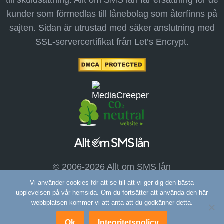
kunder som förmedlas till lånebolag som återfinns på
sajten. Sidan är utrustad med säker anslutning med
SSL-servercertifikat från Let’s Encrypt.
© 2006-2026 Allt om SMS lån
Vi använder cookies för att se till att vi ger dig den bästa
upplevelsen på vår hemsida. Om du fortsätter att använda den här
webbplatsen kommer vi att anta att du godkänner detta.
Ok
Integritetspolicy