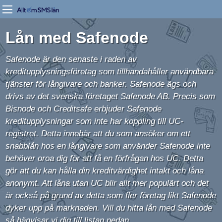
Lån med Safenode
Safenode är den senaste i raden av
kreditupplysningsföretag som tillhandahåller användbara
tjänster för långivare och banker. Safenode ägs och
drivs av det svenska företaget Safenode AB. Precis som
Bisnode och Creditsafe erbjuder Safenode
kreditupplysningar som inte har koppling till UC-
registret. Detta innebär att du som ansöker om ett
snabblån hos en långivare som använder Safenode inte
behöver oroa dig för att få en förfrågan hos UC. Detta
gör att du kan hålla din kreditvärdighet intakt och låna
anonymt. Att låna utan UC blir allt mer populärt och det
är också på grund av detta som fler företag likt Safenode
dyker upp på marknaden. Vill du hitta lån med Safenode
så hänvisar vi dig till listan nedan.