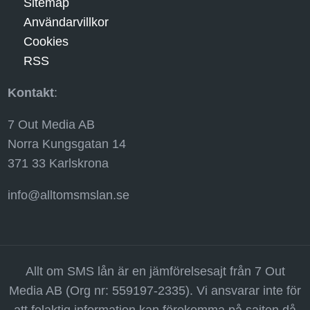
Sitemap
Användarvillkor
Cookies
RSS
Kontakt
:
7 Out Media AB
Norra Kungsgatan 14
371 33 Karlskrona
info@alltomsmslan.se
Allt om SMS lån är en jämförelsesajt från 7 Out
Media AB (Org nr: 559197-2335). Vi ansvarar inte för
att felaktig information kan förekomma på sajten då