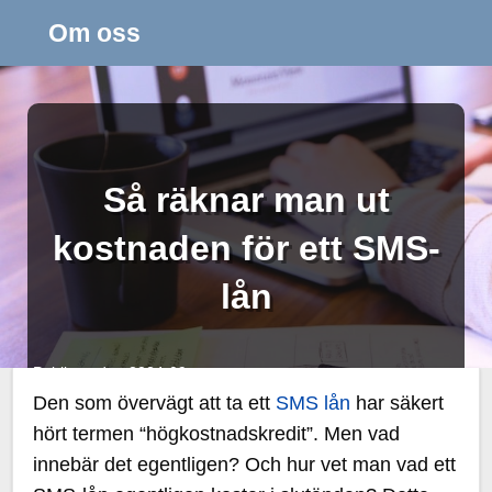
Om oss
Så räknar man ut
kostnaden för ett SMS-
lån
Publicerad: 2024-09-
30
Den som övervägt att ta ett
SMS lån
har säkert
hört termen “högkostnadskredit”. Men vad
innebär det egentligen? Och hur vet man vad ett