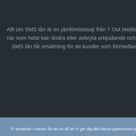
Allt om SMS lån är en jämförelsesajt från 7 Out Media
när som helst kan ändra eller avbryta erbjudande och 
SMS lån får ersättning för de kunder som förmedlas 
Vi använder cookies för att se till att vi ger dig den bästa upplevelse