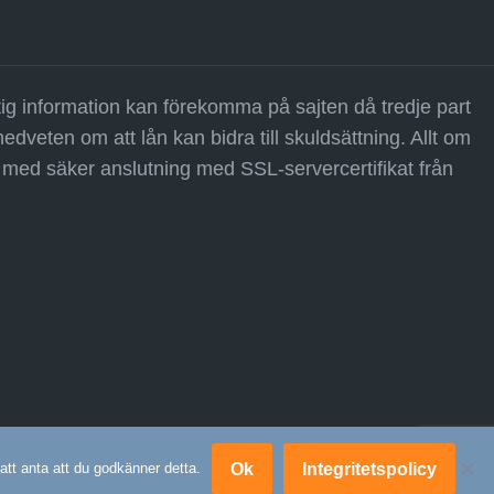
tig information kan förekomma på sajten då tredje part
veten om att lån kan bidra till skuldsättning. Allt om
d med säker anslutning med SSL-servercertifikat från
Ok
Integritetspolicy
att anta att du godkänner detta.