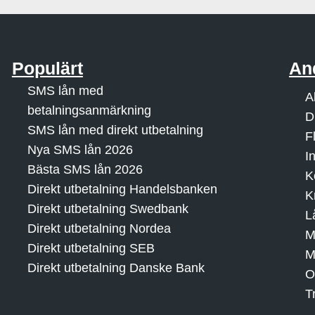
Populärt
An
SMS lån med
A
betalningsanmärkning
D
SMS lån med direkt utbetalning
F
Nya SMS lån 2026
I
Bästa SMS lån 2026
K
Direkt utbetalning Handelsbanken
K
Direkt utbetalning Swedbank
L
Direkt utbetalning Nordea
M
Direkt utbetalning SEB
M
Direkt utbetalning Danske Bank
O
T