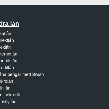
dra lån
kutlån
irektlån
lexlån
nternetlån
orttidslån
reditlån
åna pengar med Swish
ikrolån
inilån
nlinekredit
rustly lån