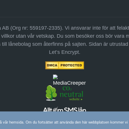
 AB (Org nr: 559197-2335). Vi ansvarar inte för att felak
villkor utan vår vetskap. Du som besöker oss bör vara med
till lånebolag som återfinns på sajten. Sidan är utrusta
Let’s Encrypt.
n på vår hemsida. Om du fortsätter att använda den här webbplatsen kommer vi 
© 2006-2026 Allt om SMS lån