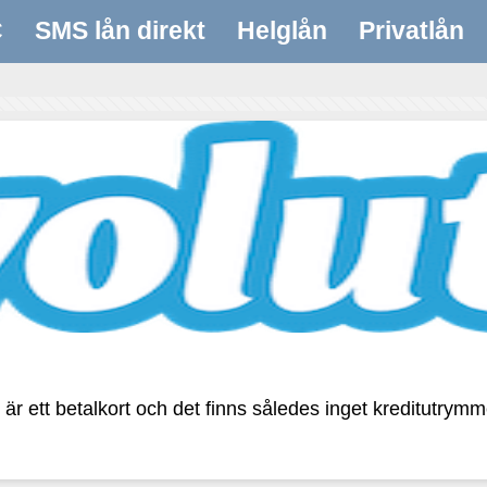
C
SMS lån direkt
Helglån
Privatlån
l är ett betalkort och det finns således inget kreditutrym