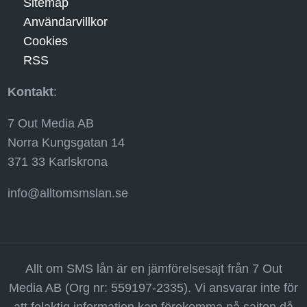
Sitemap
Användarvillkor
Cookies
RSS
Kontakt
:
7 Out Media AB
Norra Kungsgatan 14
371 33 Karlskrona
info@alltomsmslan.se
Allt om SMS lån är en jämförelsesajt från 7 Out
Media AB (Org nr: 559197-2335). Vi ansvarar inte för
att felaktig information kan förekomma på sajten då