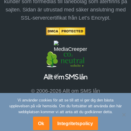
kunder som förmedlas till lånebolag som återfinns på
sajten. Sidan är utrustad med säker anslutning med
SSL-servercertifikat från Let’s Encrypt.
© 2006-2026 Allt om SMS lån
Vi använder cookies för att se till att vi ger dig den bästa
upplevelsen på vår hemsida. Om du fortsätter att använda den här
webbplatsen kommer vi att anta att du godkänner detta.
Ok
Integritetspolicy