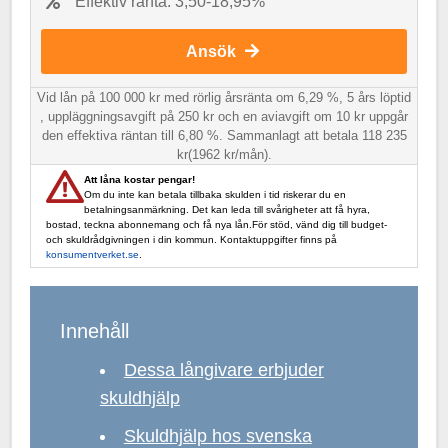
Effektiv ränta: 3,50-18,95%
Ansök
Vid lån på 100 000 kr med rörlig årsränta om 6,29 %, 5 års löptid
, uppläggningsavgift på 250 kr och en aviavgift om 10 kr uppgår
den effektiva räntan till 6,80 %. Sammanlagt att betala 118 235
kr(1962 kr/mån).
Att låna kostar pengar!
Om du inte kan betala tillbaka skulden i tid riskerar du en
betalningsanmärkning. Det kan leda till svårigheter att få hyra,
bostad, teckna abonnemang och få nya lån.För stöd, vänd dig till budget-
och skuldrådgivningen i din kommun. Kontaktuppgifter finns på
konsumentverket.se
.
Innehåll
Dessa långivare erbjuder
skuldhjälp
Skuldhjälp hos svenska