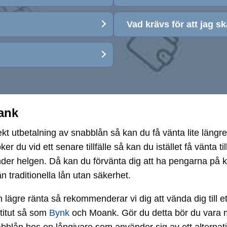
Vad krävs för att jag s
bank
irekt utbetalning av snabblån så kan du få vänta lite lä
 du vid ett senare tillfälle så kan du istället få vänta t
er helgen. Då kan du förvänta dig att ha pengarna på k
 traditionella lån utan säkerhet.
 en lägre ränta så rekommenderar vi dig att vända dig till e
titut så som
Bynk
och Moank. Gör du detta bör du vara m