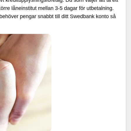
t kreditupplysningsföretag. Du som väljer att ta ett
rre låneinstitut mellan 3-5 dagar för utbetalning.
behöver pengar snabbt till ditt Swedbank konto så