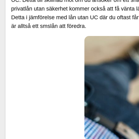
UC. Detta till skillnad mot om du ansöker om ett sna
privatlån utan säkerhet kommer också att få vänta lä
Detta i jämförelse med lån utan UC där du oftast f
är alltså ett smslån att föredra.