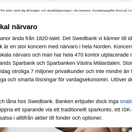
 För stöd, vänd dig till budget- och skuldrådgivningen i din kommun. Kontaktuppgifter finns på
ha
kal närvaro
nor ända från 1820-talet. Det Swedbank vi känner till 
r en stor koncern med närvaro i hela Norden. Koncern
in lokala närvaro och man har hela 470 kontor utplacerad
ands Sparbank och Sparbanken Västra Mälardalen. Stor
g otroliga 7 miljoner privatkunder och inte mindre än 
 och smarta lösningar för vardagsekonomin. Utöver dett
 och låna hos Swedbank. Banken erbjuder dock inga
snab
na ett sparande via ett traditionellt sparkonto, ett ISK
 i alltifrån aktier till fonder och optioner.