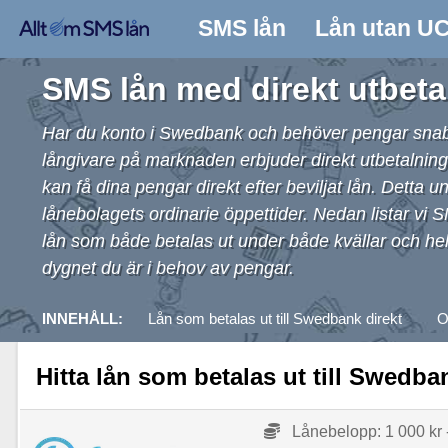
SMS lån
Lån utan U
SMS lån med direkt utbeta
Har du konto i Swedbank och behöver pengar snabbt 
långivare på marknaden erbjuder direkt utbetalnin
kan få dina pengar direkt efter beviljat lån. Detta u
lånebolagets ordinarie öppettider. Nedan listar vi 
lån som både betalas ut under både kvällar och helg
dygnet du är i behov av pengar.
INNEHÅLL:
Lån som betalas ut till Swedbank direkt
O
Hitta lån som betalas ut till Swedba
Lånebelopp: 1 000 kr 