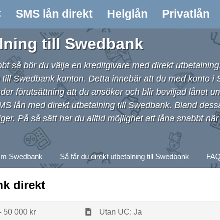
C
SMS lån direkt
Helglån
Privatlån
lning till Swedbank
så bör du välja en kreditgivare med direkt utbetalning.
g till Swedbank konton. Detta innebär att du med konto 
nder förutsättning att du ansöker och blir beviljad lånet u
SMS lån med direkt utbetalning till Swedbank. Bland dessa
er. På så sätt har du alltid möjlighet att låna snabbt när
m Swedbank
Så får du direkt utbetalning till Swedbank
FA
nk direkt
- 50 000 kr
Utan UC: Ja