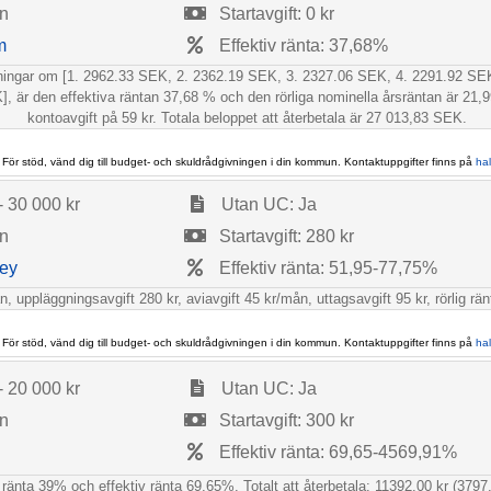
ån
Startavgift: 0 kr
m
Effektiv ränta: 37,68%
talningar om [1. 2962.33 SEK, 2. 2362.19 SEK, 3. 2327.06 SEK, 4. 2291.92 S
är den effektiva räntan 37,68 % och den rörliga nominella årsräntan är 21,9
kontoavgift på 59 kr. Totala beloppet att återbetala är 27 013,83 SEK.
 För stöd, vänd dig till budget- och skuldrådgivningen i din kommun. Kontaktuppgifter finns på
ha
- 30 000 kr
Utan UC: Ja
ån
Startavgift: 280 kr
ey
Effektiv ränta: 51,95-77,75%
, uppläggningsavgift 280 kr, aviavgift 45 kr/mån, uttagsavgift 95 kr, rörlig r
 För stöd, vänd dig till budget- och skuldrådgivningen i din kommun. Kontaktuppgifter finns på
ha
- 20 000 kr
Utan UC: Ja
ån
Startavgift: 300 kr
Effektiv ränta: 69,65-4569,91%
 ränta 39% och effektiv ränta 69,65%. Totalt att återbetala: 11392.00 kr (3797.