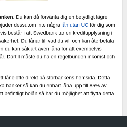
anken
. Du kan då förvänta dig en betydligt lägre
rbjuder dessutom inte några
lån utan UC
för dig som
vis består i att Swedbank tar en kreditupplysning i
rhet. Du lånar till vad du vill och kan återbetala
 Men du kan såklart även låna för att exempelvis
r. Därtill måste du ha en regelbunden inkomst och
t lånelöfte direkt på storbankens hemsida. Detta
ska banker så kan du enbart låna upp till 85% av
fintligt bolån så har du möjlighet att flytta detta