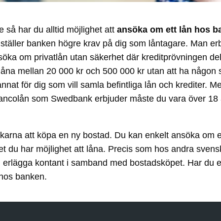
 så har du alltid möjlighet att
ansöka om ett lån hos b
 ställer banken högre krav på dig som låntagare. Man e
nsöka om privatlån utan säkerhet där kreditprövningen del
a mellan 20 000 kr och 500 000 kr utan att ha någon säke
d annat för dig som vill samla befintliga lån och krediter.
blancolån som Swedbank erbjuder måste du vara över 18 å
karna att köpa en ny bostad. Du kan enkelt ansöka om et
ket du har möjlighet att låna. Precis som hos andra sven
rlägga kontant i samband med bostadsköpet. Har du ett be
a hos banken.