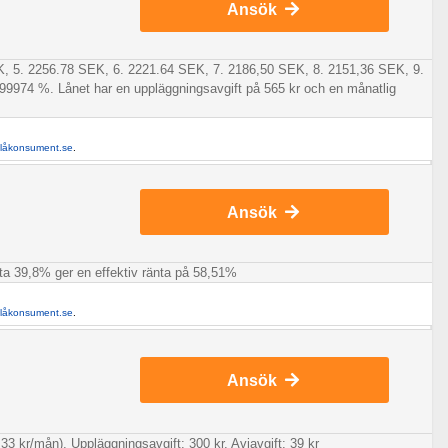
Ansök
EK, 5. 2256.78 SEK, 6. 2221.64 SEK, 7. 2186,50 SEK, 8. 2151,36 SEK, 9.
99974 %. Lånet har en uppläggningsavgift på 565 kr och en månatlig
llåkonsument.se
.
Ansök
änta 39,8% ger en effektiv ränta på 58,51%
llåkonsument.se
.
Ansök
33 kr/mån). Uppläggningsavgift: 300 kr. Aviavgift: 39 kr