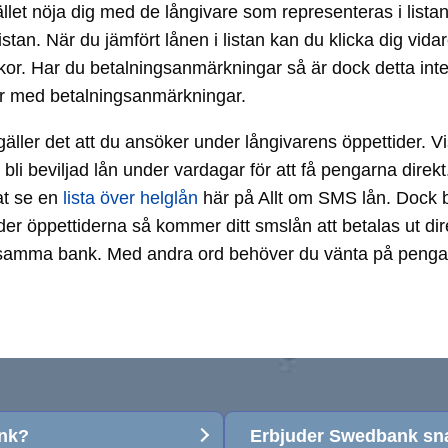
ället nöja dig med de långivare som representeras i lista
istan. När du jämfört lånen i listan kan du klicka dig vidar
kor. Har du betalningsanmärkningar så är dock detta inte al
der med betalningsanmärkningar.
to gäller det att du ansöker under långivarens öppettider
bli beviljad lån under vardagar för att få pengarna direkt
at se en
lista över helglån
här på Allt om SMS lån. Dock b
der öppettiderna så kommer ditt smslån att betalas ut dir
i samma bank. Med andra ord behöver du vänta på pengarna
ank?
Erbjuder Swedbank sn