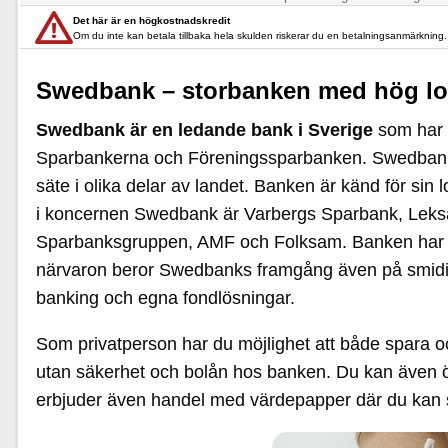
Det här är en högkostnadskredit
Om du inte kan betala tillbaka hela skulden riskerar du en betalningsanmärkning.
Swedbank – storbanken med hög lo
Swedbank är en ledande bank i Sverige
som har a
Sparbankerna och Föreningssparbanken. Swedbank ä
säte i olika delar av landet. Banken är känd för s
i koncernen Swedbank är Varbergs Sparbank, Leks
Sparbanksgruppen, AMF och Folksam. Banken har ida
närvaron beror Swedbanks framgång även på smidiga
banking och egna fondlösningar.
Som privatperson har du möjlighet att både spara
utan säkerhet och bolån hos banken. Du kan även öpp
erbjuder även handel med värdepapper där du kan satsa