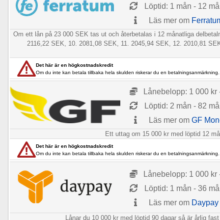
Löptid: 1 mån - 12 m
Läs mer om
Ferratu
Om ett lån på 23 000 SEK tas ut och återbetalas i 12 månatliga delbe
2116,22 SEK, 10. 2081,08 SEK, 11. 2045,94 SEK, 12. 2010,81 SEK], 
Det här är en högkostnadskredit
Om du inte kan betala tillbaka hela skulden riskerar du en betalningsanmärkning.
Lånebelopp: 1 000 kr 
Löptid: 2 mån - 82 m
Läs mer om
GF Mon
Ett uttag om 15 000 kr med löptid 12 mån
Det här är en högkostnadskredit
Om du inte kan betala tillbaka hela skulden riskerar du en betalningsanmärkning.
Lånebelopp: 1 000 kr 
Löptid: 1 mån - 36 m
Läs mer om
Daypay
Lånar du 10 000 kr med löptid 90 dagar så är årlig fast