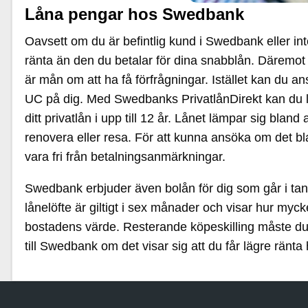
Låna pengar hos Swedbank
Oavsett om du är befintlig kund i Swedbank eller inte
ränta än den du betalar för dina snabblån. Däremot
är mån om att ha få förfrågningar. Istället kan du a
UC på dig. Med Swedbanks PrivatlånDirekt kan du lån
ditt privatlån i upp till 12 år. Lånet lämpar sig blan
renovera eller resa. För att kunna ansöka om det 
vara fri från betalningsanmärkningar.
Swedbank erbjuder även bolån för dig som går i tan
lånelöfte är giltigt i sex månader och visar hur myc
bostadens värde. Resterande köpeskilling måste du e
till Swedbank om det visar sig att du får lägre ränt