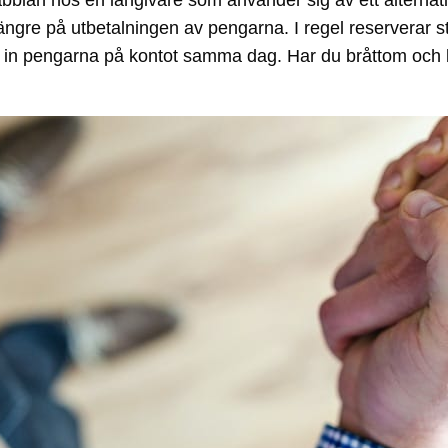
bblån hos en långivare som använder sig av ett alternativ
ngre på utbetalningen av pengarna. I regel reserverar stö
år in pengarna på kontot samma dag. Har du bråttom och 