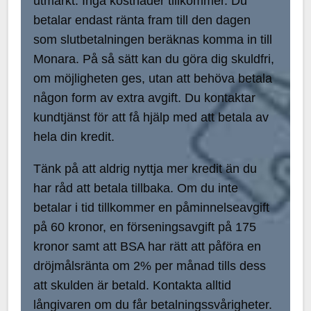
utmärkt. Inga kostnader tillkommer. Du
betalar endast ränta fram till den dagen
som slutbetalningen beräknas komma in till
Monara. På så sätt kan du göra dig skuldfri,
om möjligheten ges, utan att behöva betala
någon form av extra avgift. Du kontaktar
kundtjänst för att få hjälp med att betala av
hela din kredit.
Tänk på att aldrig nyttja mer kredit än du
har råd att betala tillbaka. Om du inte
betalar i tid tillkommer en påminnelseavgift
på 60 kronor, en förseningsavgift på 175
kronor samt att BSA har rätt att påföra en
dröjmålsränta om 2% per månad tills dess
att skulden är betald. Kontakta alltid
långivaren om du får betalningssvårigheter.