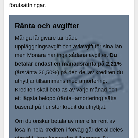
förutsättningar.
Ränta och avgifter
Många långivare tar både
uppläggningsavgift och aviavgift för sina lån
men Monara har inga sådana avgifter.
Du
betalar endast en månadsränta på 2,21%
(årsränta 26,50%) på den del av krediten du
utnyttjar tillsammans med amortering.
Krediten skall betalas av varje månad och
ett lägsta belopp (ränta+amortering) sätts
baserat på hur stor kredit du utnyttjat.
Om du önskar betala av mer eller rent av
lösa in hela krediten i förväg går det alldeles