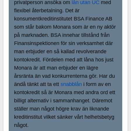
privatperson ansöka om
lån utan UC
med
flexibel återbetalning. Det är
konsumentkreditinstitutet BSA Finance AB
som står bakom Monara som är en ny aktör
på marknaden. BSA innehar tillstånd från
Finansinspektionen för sin verksamhet där
man erbjuder en så kallad revolverande
kontokredit. Fördelen med att låna hos just
Monara är att man erbjuder en lägre
årsränta än vad konkurrenterna gör. Har du
ändå tänkt att ta ett
snabblån
i form av en
kontokredit så är Monara med andra ord ett
billigt alternativ i sammanhanget. Däremot
ställer man något högre krav än liknande
kreditinstitut vilket sänker vårt helhetsbetyg
något.