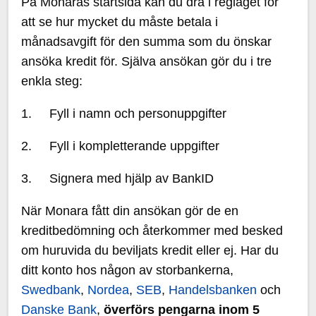
På Monaras startsida kan du dra i reglaget för
att se hur mycket du måste betala i
månadsavgift för den summa som du önskar
ansöka kredit för. Själva ansökan gör du i tre
enkla steg:
1. Fyll i namn och personuppgifter
2. Fyll i kompletterande uppgifter
3. Signera med hjälp av BankID
När Monara fått din ansökan gör de en
kreditbedömning och återkommer med besked
om huruvida du beviljats kredit eller ej. Har du
ditt konto hos någon av storbankerna,
Swedbank
,
Nordea
,
SEB
,
Handelsbanken
och
Danske Bank
,
överförs pengarna inom 5