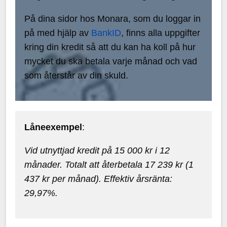
På dina sidor hos Monara, som du loggar in
på med hjälp av
BankID
, finns alla uppgifter
kring din kredit så att du kan ha koll på hur
mycket du ska betala varje månad och vad
som återstår av din skuld.
Låneexempel
:
Vid utnyttjad kredit på 15 000 kr i 12
månader. Totalt att återbetala 17 239 kr (1
437 kr per månad). Effektiv årsränta:
29,97%.