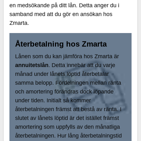
en medsökande på ditt lån. Detta anger du i
samband med att du gör en ansökan hos
Zmarta.
Återbetalning hos Zmarta
Lånen som du kan jämföra hos Zmarta är
annuitetslån
. Detta innebär att du varje
månad under lånets löptid återbetalar
samma belopp. Fördelningen mellan ränta
och amortering förändras dock löpande
under tiden. Initialt så kommer
återbetalningen främst att bestå av ränta. I
slutet av lånets löptid är det istället främst
amortering som uppfylls av den månatliga
återbetalningen. Hur lång återbetalningstid