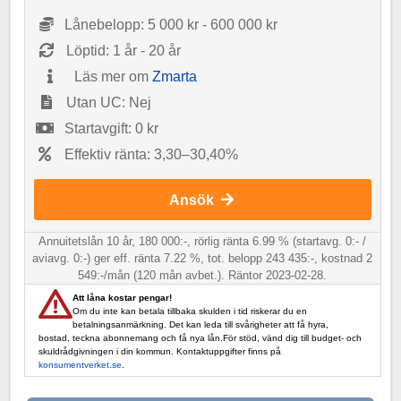
Lånebelopp: 5 000 kr - 600 000 kr
Löptid: 1 år - 20 år
Läs mer om
Zmarta
Utan UC: Nej
Startavgift: 0 kr
Effektiv ränta: 3,30–30,40%
Ansök
Annuitetslån 10 år, 180 000:-, rörlig ränta 6.99 % (startavg. 0:- /
aviavg. 0:-) ger eff. ränta 7.22 %, tot. belopp 243 435:-, kostnad 2
549:-/mån (120 mån avbet.). Räntor 2023-02-28.
Att låna kostar pengar!
Om du inte kan betala tillbaka skulden i tid riskerar du en
betalningsanmärkning. Det kan leda till svårigheter att få hyra,
bostad, teckna abonnemang och få nya lån.För stöd, vänd dig till budget- och
skuldrådgivningen i din kommun. Kontaktuppgifter finns på
konsumentverket.se
.