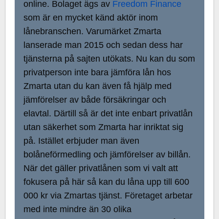
online. Bolaget ägs av
Freedom Finance
som är en mycket känd aktör inom
lånebranschen. Varumärket Zmarta
lanserade man 2015 och sedan dess har
tjänsterna på sajten utökats. Nu kan du som
privatperson inte bara jämföra lån hos
Zmarta utan du kan även få hjälp med
jämförelser av både försäkringar och
elavtal. Därtill så är det inte enbart privatlån
utan säkerhet som Zmarta har inriktat sig
på. Istället erbjuder man även
bolåneförmedling och jämförelser av billån.
När det gäller privatlånen som vi valt att
fokusera på här så kan du låna upp till 600
000 kr via Zmartas tjänst. Företaget arbetar
med inte mindre än 30 olika