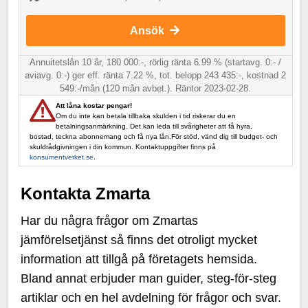
Ansök
Annuitetslån 10 år, 180 000:-, rörlig ränta 6.99 % (startavg. 0:- /
aviavg. 0:-) ger eff. ränta 7.22 %, tot. belopp 243 435:-, kostnad 2
549:-/mån (120 mån avbet.). Räntor 2023-02-28.
Att låna kostar pengar!
Om du inte kan betala tillbaka skulden i tid riskerar du en
betalningsanmärkning. Det kan leda till svårigheter att få hyra,
bostad, teckna abonnemang och få nya lån.För stöd, vänd dig till budget- och
skuldrådgivningen i din kommun. Kontaktuppgifter finns på
konsumentverket.se
.
Kontakta Zmarta
Har du några frågor om Zmartas
jämförelsetjänst så finns det otroligt mycket
information att tillgå på företagets hemsida.
Bland annat erbjuder man guider, steg-för-steg
artiklar och en hel avdelning för frågor och svar.