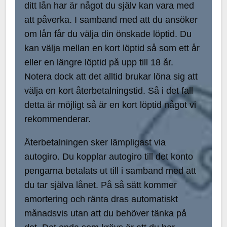
ditt lån har är något du själv kan vara med
att påverka. I samband med att du ansöker
om lån får du välja din önskade löptid. Du
kan välja mellan en kort löptid så som ett år
eller en längre löptid på upp till 18 år.
Notera dock att det alltid brukar löna sig att
välja en kort återbetalningstid. Så i det fall
detta är möjligt så är en kort löptid något vi
rekommenderar.
Återbetalningen sker lämpligast via
autogiro. Du kopplar autogiro till det konto
pengarna betalats ut till i samband med att
du tar själva lånet. På så sätt kommer
amortering och ränta dras automatiskt
månadsvis utan att du behöver tänka på