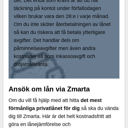
det. Det enda som krävs är att du har
täckning på kontot under förfallodagen
vilken brukar vara den 28:e i varje månad.
Om du inte sköter återbetalningen av lånet
så kan du riskera att få betala ytterligare
avgifter. Det handlar dels om
påminnelseavgifter men även andra
kostnader så som inkassoavgift och
dröjsmålsränta.
Ansök om lån via Zmarta
Om du vill få hjälp med att hitta
det mest
förmånliga privatlånet för dig
så ska du vända
dig till Zmarta. Här är det helt kostnadsfritt att
göra en lånejämförelse och