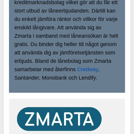
kreditmarknadsbolag vilket gör att du får ett
stort utbud av låneerbjudanden. Därtill kan
du enkelt jämföra räntor och villkor för varje
enskild långivare. Att använda sig av
Zmarta i samband med låneansökan är helt
gratis. Du binder dig heller till något genom
att använda dig av jämförelsetjänsten som
erbjuds. Bland de lånebolag som Zmarta
samarbetar med återfinns
Credway
,
Santander, Monobank och Lendify.