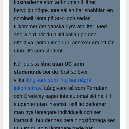
kostnaderna som är knutna till lånet
betydligt högre. Inte sällan har snabblån en
nominell ränta på 39% och sedan
tillkommer det ganska dyra avgifter. Med
andra ord bör du alltid kolla upp den
effektiva räntan innan du ansöker om ett lån
utan UC som student.
När du ska
låna utan UC som
studerande
bör du först se över
vilka
långivare som inte har några
inkomstkrav
. Långivare så som Ferratum
och Credway säger inte automatiskt nej till
studenter utan inkomst. Istället bedömer
man nya låntagare individuellt och ser
främst till hur dennes betalningsförmåga ser
ut. Om du som låntagare både har