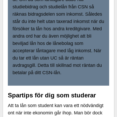
studiebidrag och studielån från CSN så
räknas bidragsdelen som inkomst. Således
står du inte helt utan taxerad inkomst när du
försöker ta lån hos andra kreditgivare. Med
andra ord har du även möjlighet att bli
beviljad lån hos de lånebolag som
accepterar låntagare med låg inkomst. När
du tar ett lån utan UC så är räntan
avdragsgill. Detta till skillnad mot räntan du
betalar på ditt CSN-lån.
Spartips för dig som studerar
Att ta lån som student kan vara ett nödvändigt
ont när inte ekonomin går ihop. Man bör dock