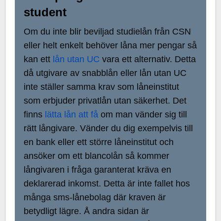
student
Om du inte blir beviljad studielån från CSN
eller helt enkelt behöver låna mer pengar så
kan ett
lån utan UC
vara ett alternativ. Detta
då utgivare av snabblån eller lån utan UC
inte ställer samma krav som låneinstitut
som erbjuder privatlån utan säkerhet. Det
finns
lätta lån att få
om man vänder sig till
rätt långivare. Vänder du dig exempelvis till
en bank eller ett större låneinstitut och
ansöker om ett blancolån så kommer
långivaren i fråga garanterat kräva en
deklarerad inkomst. Detta är inte fallet hos
många sms-lånebolag där kraven är
betydligt lägre. Å andra sidan är