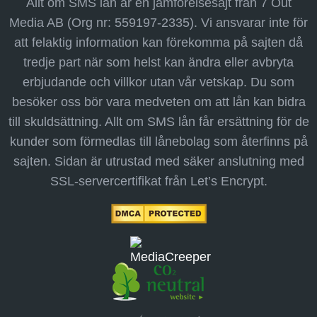
Allt om SMS lån är en jämförelsesajt från 7 Out
Media AB (Org nr: 559197-2335). Vi ansvarar inte för
att felaktig information kan förekomma på sajten då
tredje part när som helst kan ändra eller avbryta
erbjudande och villkor utan vår vetskap. Du som
besöker oss bör vara medveten om att lån kan bidra
till skuldsättning. Allt om SMS lån får ersättning för de
kunder som förmedlas till lånebolag som återfinns på
sajten. Sidan är utrustad med säker anslutning med
SSL-servercertifikat från Let’s Encrypt.