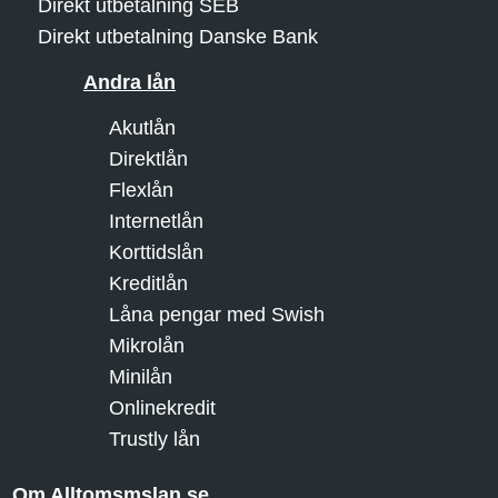
Direkt utbetalning SEB
Direkt utbetalning Danske Bank
Andra lån
Akutlån
Direktlån
Flexlån
Internetlån
Korttidslån
Kreditlån
Låna pengar med Swish
Mikrolån
Minilån
Onlinekredit
Trustly lån
Om Alltomsmslan.se