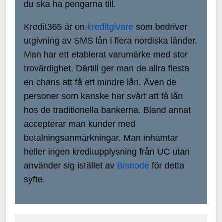
du ska ha pengarna till.
Kredit365 är en
kreditgivare
som bedriver
utgivning av SMS lån i flera nordiska länder.
Man har ett etablerat varumärke med stor
trovärdighet. Därtill ger man de allra flesta
en chans att få ett mindre lån. Även de
personer som kanske har svårt att få lån
hos de traditionella bankerna. Bland annat
accepterar man kunder med
betalningsanmärkningar. Man inhämtar
heller ingen kreditupplysning från UC utan
använder sig istället av
Bisnode
för detta
syfte.