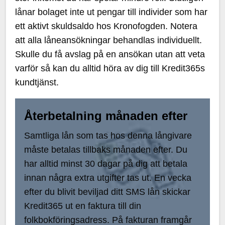
lånar bolaget inte ut pengar till individer som har
ett aktivt skuldsaldo hos Kronofogden. Notera
att alla låneansökningar behandlas individuellt.
Skulle du få avslag på en ansökan utan att veta
varför så kan du alltid höra av dig till Kredit365s
kundtjänst.
Återbetalning månaden efter
Samtliga lån som tas hos denna långivare
måste betalas tillbaks månaden efter. Du
har alltid minst 30 dagar på dig att betala
innan några extra utgifter tas ut. En vecka
efter du blivit beviljad ditt SMS lån skickar
Kredit365 ut en faktura till din
folkbokföringsadress. På fakturan framgår