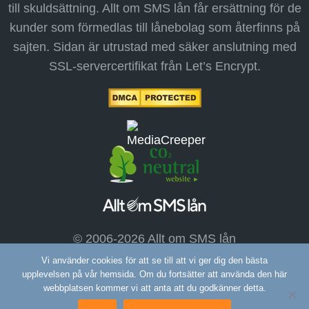
till skuldsättning. Allt om SMS lån får ersättning för de
kunder som förmedlas till lånebolag som återfinns på
sajten. Sidan är utrustad med säker anslutning med
SSL-servercertifikat från Let’s Encrypt.
© 2006-2026 Allt om SMS lån
Vi använder cookies för att se till att vi ger dig den bästa
upplevelsen på vår hemsida. Om du fortsätter att använda den här
webbplatsen kommer vi att anta att du godkänner detta.