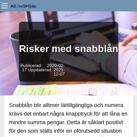
Risker med snabblån
Publicerad: 2020-02-
17
Uppdaterad: 2021-
12-07
Snabblån blir alltmer lättillgängliga och numera
krävs det enbart några knapptryck för att låna en
mindre summa pengar. Detta är såklart positivt
för den som ställs inför en oförutsedd situation