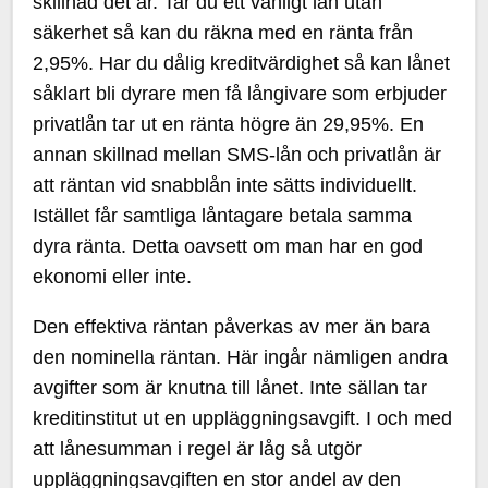
skillnad det är. Tar du ett vanligt lån utan
säkerhet så kan du räkna med en ränta från
2,95%. Har du dålig kreditvärdighet så kan lånet
såklart bli dyrare men få långivare som erbjuder
privatlån tar ut en ränta högre än 29,95%. En
annan skillnad mellan SMS-lån och privatlån är
att räntan vid snabblån inte sätts individuellt.
Istället får samtliga låntagare betala samma
dyra ränta. Detta oavsett om man har en god
ekonomi eller inte.
Den effektiva räntan påverkas av mer än bara
den nominella räntan. Här ingår nämligen andra
avgifter som är knutna till lånet. Inte sällan tar
kreditinstitut ut en uppläggningsavgift. I och med
att lånesumman i regel är låg så utgör
uppläggningsavgiften en stor andel av den