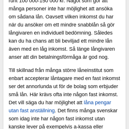
runt 100 000-150 000 kr. Något som gör att
många personer inte har möjlighet att ansöka
om sådana lån. Oavsett vilken inkomst du har
när du ansöker om ett mindre snabblån så gör
långivaren en individuell bedömning. Således
kan du ha chans att bli beviljad ett mindre lån
även med en låg inkomst. Så länge långivaren
anser att din betalningsförmåga är god nog.
Till skillnad från många större låneinstitut som
enbart accepterar låntagare med en fast inkomst
ser det annorlunda ut för de bolag som erbjuder
små lån. Här krävs ofta inte någon fast inkomst.
Det vill säga du har möjlighet att
låna pengar
utan fast anställning
. Det finns många svenskar
som idag inte har någon fast inkomst utan
kanske lever på exempelvis a-kassa eller