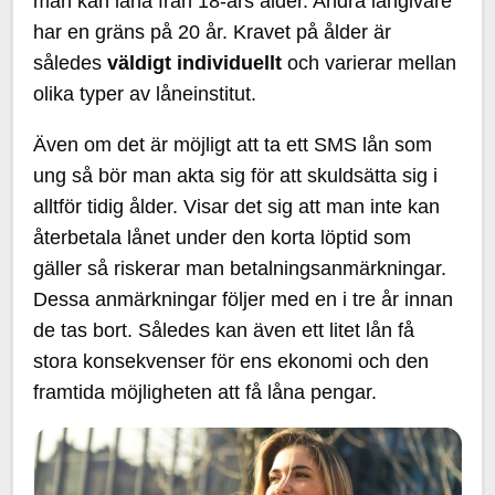
man kan låna från 18-års ålder. Andra långivare
har en gräns på 20 år. Kravet på ålder är
således
väldigt individuellt
och varierar mellan
olika typer av låneinstitut.
Även om det är möjligt att ta ett SMS lån som
ung så bör man akta sig för att skuldsätta sig i
alltför tidig ålder. Visar det sig att man inte kan
återbetala lånet under den korta löptid som
gäller så riskerar man betalningsanmärkningar.
Dessa anmärkningar följer med en i tre år innan
de tas bort. Således kan även ett litet lån få
stora konsekvenser för ens ekonomi och den
framtida möjligheten att få låna pengar.