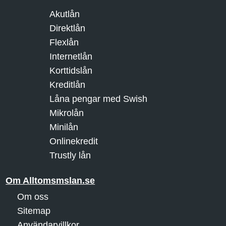
Akutlån
Direktlån
Flexlån
Internetlån
Korttidslån
Kreditlån
Låna pengar med Swish
Mikrolån
Minilån
Onlinekredit
Trustly lån
Om Alltomsmslan.se
Om oss
Sitemap
Användarvillkor