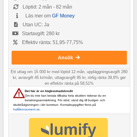
Löptid: 2 mån - 82 mån
Läs mer om
GF Money
Utan UC: Ja
Startavgift: 280 kr
Effektiv ränta: 51,95-77,75%
Ansök
Ett uttag om 15 000 kr med löptid 12 mån, uppläggningsavgift 280
kr, aviavgift 45 kr/mån, uttagsavgift 95 kr, rörlig ränta 39,8% ger
en effektiv ränta på 58,51%
Det här är en högkostnadskredit
Om du inte kan betala tillbaka hela skulden riskerar du en
betalningsanmärkning. För stöd, vänd dig till budget- och
skuldrådgivningen i din kommun. Kontaktuppgifter finns på
hallåkonsument.se
.