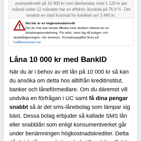
exempelkredit på 10 000 kr som återbetalas med 1 120 kr per
månad under 12 månader har en effektiv årsränta på 76,8 %. Det
innebär en total kostnad för krediten om 3 440 kr.
Det här är en högkostnadskredit
Om du inte kan betala tillbaka hela skulden riskerar du en
betalningsanmärkning. För stöd, vänd dig till budget- och
skuldrådgivningen i din kommun. Kontaktuppgifter finns på
hallåkonsument.se
.
Låna 10 000 kr med BankID
När du är i behov av ett lån på 10 000 kr så kan
du ansöka om detta hos alltifrån kreditinstitut,
banker och låneförmedlare. Om du däremot vill
undvika en förfrågan i UC samt
få dina pengar
snabbt
så är det sms-lånebolag som lämpar sig
bäst. Dessa bolag erbjuder så kallade SMS lån
eller snabblån som enligt konsumentverket går
under benämningen högkostnadskrediter. Detta