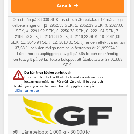
Ansök
Om ett lån på 23 000 SEK tas ut och återbetalas i 12 månatliga
delbetalningar om [1. 2962.33 SEK, 2. 2362.19 SEK, 3. 2327.06
SEK, 4. 2291.92 SEK, 5. 2256.78 SEK, 6. 2221.64 SEK, 7.
2186,50 SEK, 8. 2151,36 SEK, 9. 2116,22 SEK, 10. 2081,08
SEK, 11. 2045,94 SEK, 12. 2010,81 SEK], är den effektiva räntan
37,68 % och den rörliga nominella årsräntan är 21,999974 %.
Lånet har en uppläggningsavgift på 565 kr och en månatlig
kontoavgift på 59 kr. Totala beloppet att återbetala är 27 013,83
SEK.
Det här är en högkostnadskredit
Om du inte kan betala tillbaka hela skulden riskerar du en
betalningsanmärkning. För stöd, vänd dig till budget- och
skuldrådgivningen i din kommun. Kontaktuppgifter finns på
hallåkonsument.se
.
Lånebelopp: 1 000 kr - 30 000 kr