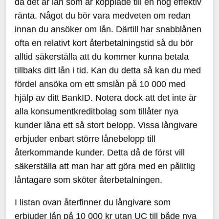
då det är lån som är kopplade till en hög effektiv
ränta. Något du bör vara medveten om redan
innan du ansöker om lån. Därtill har snabblånen
ofta en relativt kort återbetalningstid så du bör
alltid säkerställa att du kommer kunna betala
tillbaks ditt lån i tid. Kan du detta så kan du med
fördel ansöka om ett smslån på 10 000 med
hjälp av ditt BankID. Notera dock att det inte är
alla konsumentkreditbolag som tillåter nya
kunder låna ett så stort belopp. Vissa långivare
erbjuder enbart större lånebelopp till
återkommande kunder. Detta då de först vill
säkerställa att man har att göra med en pålitlig
låntagare som sköter återbetalningen.
I listan ovan återfinner du långivare som
erbjuder lån på 10 000 kr utan UC till både nya