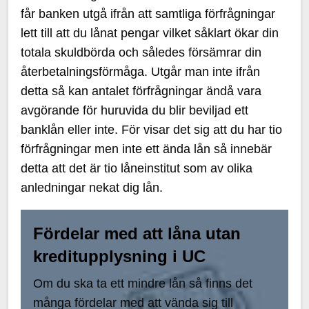
får banken utgå ifrån att samtliga förfrågningar
lett till att du lånat pengar vilket såklart ökar din
totala skuldbörda och således försämrar din
återbetalningsförmåga. Utgår man inte ifrån
detta så kan antalet förfrågningar ändå vara
avgörande för huruvida du blir beviljad ett
banklån eller inte. För visar det sig att du har tio
förfrågningar men inte ett ända lån så innebär
detta att det är tio låneinstitut som av olika
anledningar nekat dig lån.
Fördelar med att låna utan
kreditupplysning i UC
Om du ska ta ett mindre lån så finns det
många fördelar med att vända sig till