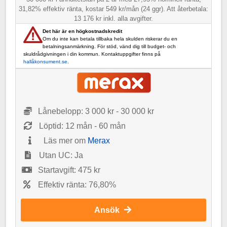
31,82% effektiv ränta, kostar 549 kr/mån (24 ggr). Att återbetala:
13 176 kr inkl. alla avgifter.
Det här är en högkostnadskredit
Om du inte kan betala tillbaka hela skulden riskerar du en
betalningsanmärkning. För stöd, vänd dig till budget- och
skuldrådgivningen i din kommun. Kontaktuppgifter finns på
hallåkonsument.se
.
Lånebelopp: 3 000 kr - 30 000 kr
Löptid: 12 mån - 60 mån
Läs mer om
Merax
Utan UC: Ja
Startavgift: 475 kr
Effektiv ränta: 76,80%
Ansök