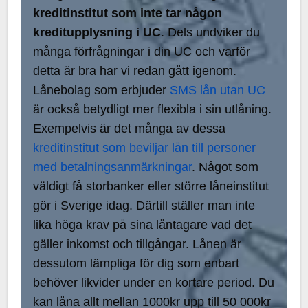
kreditinstitut som inte tar någon
kreditupplysning i UC
. Dels undviker du
många förfrågningar i din UC och varför
detta är bra har vi redan gått igenom.
Lånebolag som erbjuder
SMS lån utan UC
är också betydligt mer flexibla i sin utlåning.
Exempelvis är det många av dessa
kreditinstitut som beviljar lån till personer
med betalningsanmärkningar
. Något som
väldigt få storbanker eller större låneinstitut
gör i Sverige idag. Därtill ställer man inte
lika höga krav på sina låntagare vad det
gäller inkomst och tillgångar. Lånen är
dessutom lämpliga för dig som enbart
behöver likvider under en kortare period. Du
kan låna allt mellan 1000kr upp till 50 000kr