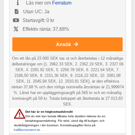
Läs mer om
Ferratum
Utan UC: Ja
Startavgift: 0 kr
Effektiv ränta: 37,68%
Ansök
Om ett lån på 23 000 SEK tas ut och återbetalas i 12 månatliga
delbetalningar om [1. 2962.33 SEK, 2. 2362.19 SEK, 3. 2327.06
SEK, 4. 2291.92 SEK, 5. 2256.78 SEK, 6. 2221.64 SEK, 7.
2186,50 SEK, 8. 2151,36 SEK, 9. 2116,22 SEK, 10. 2081,08
SEK, 11. 2045,94 SEK, 12. 2010,81 SEK], är den effektiva
räntan 37,68 % och den rörliga nominella årsräntan är 21,999974
%. Lånet har en uppläggningsavgift på 565 kr och en månatlig
kontoavgift på 59 kr. Totala beloppet att återbetala är 27 013,83
SEK.
Det här är en högkostnadskredit
Om du inte kan betala tillbaka hela skulden riskerar du en
betalningsanmärkning. För stöd, vänd dig till budget- och
skuldrådgivningen i din kommun. Kontaktuppgifter finns på
hallåkonsument.se
.