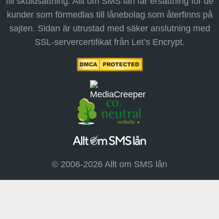
till skuldsättning. Allt om SMS lån får ersättning för de
kunder som förmedlas till lånebolag som återfinns på
sajten. Sidan är utrustad med säker anslutning med
SSL-servercertifikat från Let’s Encrypt.
© 2006-2026 Allt om SMS lån