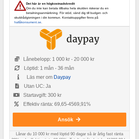
Det här är en högkostnadskredit
Om du inte kan betala tillbaka hela skulden riskerar du en
betalningsanmärkning. För stöd, vänd dig till budget- och
skuldrådgivningen i din kommun. Kontaktuppgifter finns på
hallåkonsument.se
.
Lånebelopp: 1 000 kr - 20 000 kr
Löptid: 1 mån - 36 mån
Läs mer om
Daypay
Utan UC: Ja
Startavgift: 300 kr
Effektiv ränta: 69,65-4569,91%
Ansök
Lånar du 10 000 kr med löptid 90 dagar så är årlig fast ränta