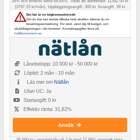
39% och effektiv ränta 69,65%. Totalt att återbetala: 11392.00 kr
(3797.33 kr/mån). Uppläggningsavgift: 300 kr. Aviavgift: 39 kr
Det här är en högkostnadskredit
Om du inte kan betala tillbaka hela skulden riskerar du en
betalningsanmärkning. För stöd, vänd dig till budget- och
skuldrådgivningen i din kommun. Kontaktuppgifter finns på
hallåkonsument.se
.
Lånebelopp: 10 000 kr - 50 000 kr
Löptid: 2 mån - 10 mån
Läs mer om
Nätlån
Utan UC: Ja
Startavgift: 0 kr
Effektiv ränta: 31,82%
Ansök
30 000 kr i annuitetslån på 2 år med 27,95% nominell ränta,