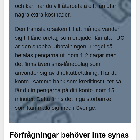
och kan när du vill återbetala ditt lån utan
några extra kostnader.
Den främsta orsaken till att många vänder
sig till låneföretag som erbjuder lån utan UC
är den snabba utbetalningen. I regel så
betalas pengarna ut inom 1-2 dagar men
det finns även sms-lånebolag som
använder sig av direktutbetalning. Har du
konto i samma bank som kreditinstitutet så
får du in pengarna på ditt konto inom 15
minuter. Detta finns det inga storbanker
som kan mäta sig med i Sverige.
Förfrågningar behöver inte synas