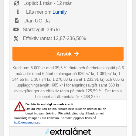
Löptid: 1 mån - 12 mån
Läs mer om
Lumify
Utan UC: Ja
Startavgift: 395 kr
Effektiv ränta: 12,87-236,50%
Ansök
Kredit om 5 000 kr med 39,5 % ränta och återbetalningstid på 6
månader (med 6 återbetalningar på 929,57 kr, 1 381,57 kr, 1
344,65 kr, 1 307,74 kr, 1 270,83 kr samt 1 233,91 kr) och 685 kr
i uppläggningsavgift, 685 kr i förlängningsavgift samt 360 kr i
aviavgifter ger en effektiv ränta på totalt 125,59 %. Det totala
beloppet att återbetala är 7 468,27 kr.
Det här är en högkostnadskredit
Om du inte kan betala tillbaka hela skulden riskerar du en
betalningsanmärkning. För stöd, vänd dig till budget- och
skuldrådgivningen i din kommun. Kontaktuppgifter finns på
hallåkonsument.se
.