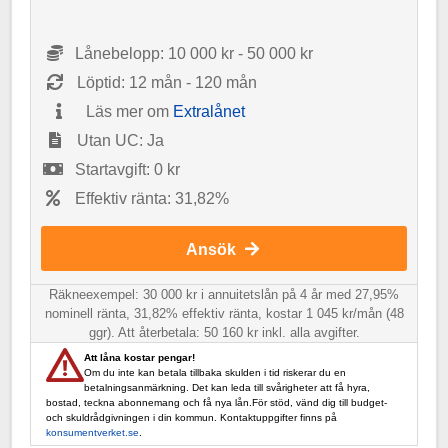
Lånebelopp: 10 000 kr - 50 000 kr
Löptid: 12 mån - 120 mån
Läs mer om
Extralånet
Utan UC: Ja
Startavgift: 0 kr
Effektiv ränta: 31,82%
Ansök
Räkneexempel: 30 000 kr i annuitetslån på 4 år med 27,95%
nominell ränta, 31,82% effektiv ränta, kostar 1 045 kr/mån (48
ggr). Att återbetala: 50 160 kr inkl. alla avgifter.
Att låna kostar pengar!
Om du inte kan betala tillbaka skulden i tid riskerar du en
betalningsanmärkning. Det kan leda till svårigheter att få hyra,
bostad, teckna abonnemang och få nya lån.För stöd, vänd dig till budget-
och skuldrådgivningen i din kommun. Kontaktuppgifter finns på
konsumentverket.se
.