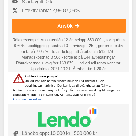
Startavgift: 0 kr
Effektiv ränta: 2,99-87,09%
Ansök
Räkneexempel: Annuitetslån 12 år, belopp 350 000:-, rörlig ränta
6.69%, uppläggningskostnad 0:-, aviavgift 25:-, ger en effektiv
ränta på 7.05 %. Totalt belopp att återbetala 513 879:-.
Månadskostnad 3 568:- fördelat på 144 avbetalningar.
Räntekostnad + avgifter 163 879:-. Individuell ränta varierar.
Uppdaterat 2021-10-21. Återbet. tid 1-20 år.
Att låna kostar pengar!
Om du inte kan betala tillbaka skulden i tid riskerar du en
betalningsanmärkning. Det kan leda till svårigheter att få hyra,
bostad, teckna abonnemang och få nya lån.För stöd, vänd dig till budget- och
skuldrådgivningen i din kommun. Kontaktuppgifter finns på
konsumentverket.se
.
Lånebelopp: 10 000 kr - 500 000 kr