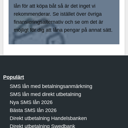
lån för att köpa båt så är det inget vi
rekommenderar. Se istället över övriga
finansieringsalternativ och se om det är
möjligt för dig att låna pengar på annat sätt.
Populärt
SMS lån med betalningsanmärkning
SMS lån med direkt utbetalning
Nya SMS lån 2026
Bästa SMS lån 2026
Direkt utbetalning Handelsbanken
Direkt utbetalning Swedbank