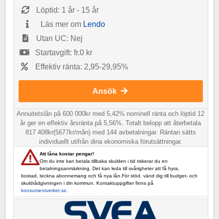
Löptid: 1 år - 15 år
Läs mer om
Lendo
Utan UC: Nej
Startavgift: fr.0 kr
Effektiv ränta: 2,95-29,95%
Ansök
Annuitetslån på 600 000kr med 5,42% nominell ränta och löptid 12
år ger en effektiv årsränta på 5,56%. Totalt belopp att återbetala
817 408kr(5677kr/mån) med 144 avbetalningar. Räntan sätts
individuellt utifrån dina ekonomiska förutsättningar.
Att låna kostar pengar!
Om du inte kan betala tillbaka skulden i tid riskerar du en
betalningsanmärkning. Det kan leda till svårigheter att få hyra,
bostad, teckna abonnemang och få nya lån.För stöd, vänd dig till budget- och
skuldrådgivningen i din kommun. Kontaktuppgifter finns på
konsumentverket.se
.