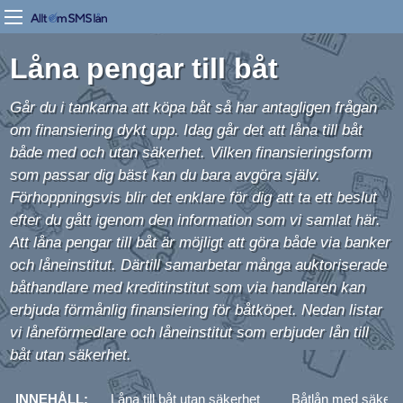
Låna pengar till båt
Går du i tankarna att köpa båt så har antagligen frågan
om finansiering dykt upp. Idag går det att låna till båt
både med och utan säkerhet. Vilken finansieringsform
som passar dig bäst kan du bara avgöra själv.
Förhoppningsvis blir det enklare för dig att ta ett beslut
efter du gått igenom den information som vi samlat här.
Att låna pengar till båt är möjligt att göra både via banker
och låneinstitut. Därtill samarbetar många auktoriserade
båthandlare med kreditinstitut som via handlaren kan
erbjuda förmånlig finansiering för båtköpet. Nedan listar
vi låneförmedlare och låneinstitut som erbjuder lån till
båt utan säkerhet.
INNEHÅLL:
Låna till båt utan säkerhet
Båtlån med säkerh