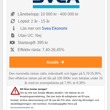
Lånebelopp: 10 000 kr - 400 000 kr
Löptid: 2 år - 15 år
Läs mer om
Svea Ekonomi
Utan UC: Nej
Startavgift: 395 kr
Effektiv ränta: 7,40-26,45%
Ansök
Den nominella räntan sätts individuellt och ligger på 5,79-25,95%.
Den effektiva räntan på ett lån på 100 000kr som betalas under 15
år med en exempelränta på 7,9% är 8,38%.
Att låna kostar pengar!
Om du inte kan betala tillbaka skulden i tid riskerar du en
betalningsanmärkning. Det kan leda till svårigheter att få hyra,
bostad, teckna abonnemang och få nya lån.För stöd, vänd dig till budget- och
skuldrådgivningen i din kommun. Kontaktuppgifter finns på
konsumentverket.se
.