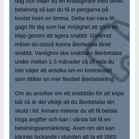
dag och väljer du en kreditgivare med direkt
betalning så kan du få in pengarna på
kontot inom en timma. Detta kan vara till
gagn för dig som har möjlighet att göra ett
klipp genom att agera snabbt. Däremot
måste du också kunna återbetala lånet
snabbt. Vanligtvis ska snabblån återbetalas
under mellan 1-3 månader så till vida du
inte väljer att ansöka om en kontokredit
som tillåter en mer flexibel återbetalning.
Om du ansöker om ett snabblån för att köpa
båt så är det viktigt att du återbetalar din
skuld i tid. Annars riskerar du att få betala
höga avgifter och kan i värsta fall få en
betalningsanmärkning. Även om det kan
kännas lockande i stunden att ta ett SMS