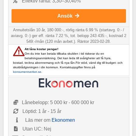
Effektiv ränta: 3,30–30,40%
Ansök
Annuitetslån 10 år, 180 000:-, rörlig ränta 6.99 % (startavg. 0:- /
aviavg. 0:-) ger eff. ränta 7.22 %, tot. belopp 243 435:-, kostnad 2
549:-/mån (120 mån avbet.). Räntor 2023-02-28.
Att låna kostar pengar!
Om du inte kan betala tillbaka skulden i tid riskerar du en
betalningsanmärkning. Det kan leda till svårigheter att få hyra,
bostad, teckna abonnemang och få nya lån.För stöd, vänd dig till budget- och
skuldrådgivningen i din kommun. Kontaktuppgifter finns på
konsumentverket.se
.
Lånebelopp: 5 000 kr - 600 000 kr
Löptid: 1 år - 15 år
Läs mer om
Ekonomen
Utan UC: Nej