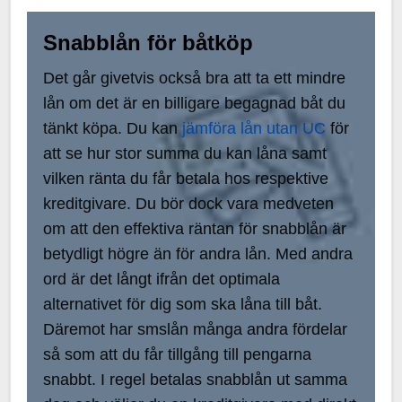
Snabblån för båtköp
Det går givetvis också bra att ta ett mindre
lån om det är en billigare begagnad båt du
tänkt köpa. Du kan
jämföra lån utan UC
för
att se hur stor summa du kan låna samt
vilken ränta du får betala hos respektive
kreditgivare. Du bör dock vara medveten
om att den effektiva räntan för snabblån är
betydligt högre än för andra lån. Med andra
ord är det långt ifrån det optimala
alternativet för dig som ska låna till båt.
Däremot har smslån många andra fördelar
så som att du får tillgång till pengarna
snabbt. I regel betalas snabblån ut samma