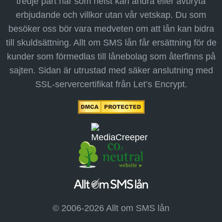
tredje part när som helst kan ändra eller avbryta
erbjudande och villkor utan vår vetskap. Du som
besöker oss bör vara medveten om att lån kan bidra
till skuldsättning. Allt om SMS lån får ersättning för de
kunder som förmedlas till lånebolag som återfinns på
sajten. Sidan är utrustad med säker anslutning med
SSL-servercertifikat från Let’s Encrypt.
© 2006-2026 Allt om SMS lån