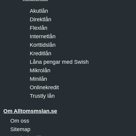
Akutlån
Direktlån
Flexlån
Internetlån
Korttidslån
Kreditlån
Låna pengar med Swish
Mikrolån
Minilån
Onlinekredit
Trustly lån
Om Alltomsmslan.se
Om oss
Sitemap