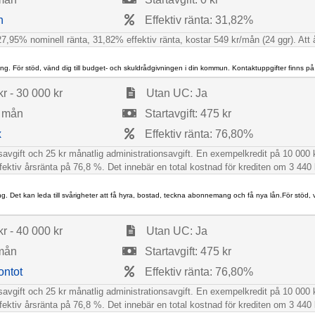
n
Effektiv ränta: 31,82%
7,95% nominell ränta, 31,82% effektiv ränta, kostar 549 kr/mån (24 ggr). Att åte
ng. För stöd, vänd dig till budget- och skuldrådgivningen i din kommun. Kontaktuppgifter finns p
r - 30 000 kr
Utan UC: Ja
0 mån
Startavgift: 475 kr
x
Effektiv ränta: 76,80%
gsavgift och 25 kr månatlig administrationsavgift. En exempelkredit på 10 00
fektiv årsränta på 76,8 %. Det innebär en total kostnad för krediten om 3 440 
ng. Det kan leda till svårigheter att få hyra, bostad, teckna abonnemang och få nya lån.För stöd,
r - 40 000 kr
Utan UC: Ja
 mån
Startavgift: 475 kr
ontot
Effektiv ränta: 76,80%
gsavgift och 25 kr månatlig administrationsavgift. En exempelkredit på 10 00
fektiv årsränta på 76,8 %. Det innebär en total kostnad för krediten om 3 440 