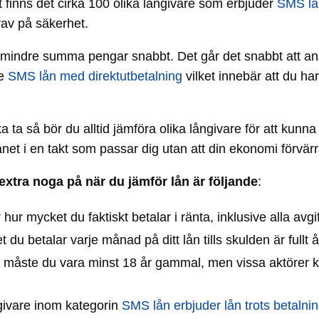
t finns det cirka 100 olika långivare som erbjuder
SMS lå
krav på säkerhet.
en mindre summa pengar snabbt. Det går det snabbt att an
re
SMS lån med direktutbetalning
vilket innebär att du ha
a ta så bör du alltid jämföra olika långivare för att kunn
ånet i en takt som passar dig utan att din ekonomi förvärr
extra noga på när du jämför lån är följande
:
r mycket du faktiskt betalar i ränta, inklusive alla avgif
du betalar varje månad på ditt lån tills skulden är fullt å
ge måste du vara minst 18 år gammal, men vissa aktörer kr
givare inom kategorin
SMS lån erbjuder lån trots betaln