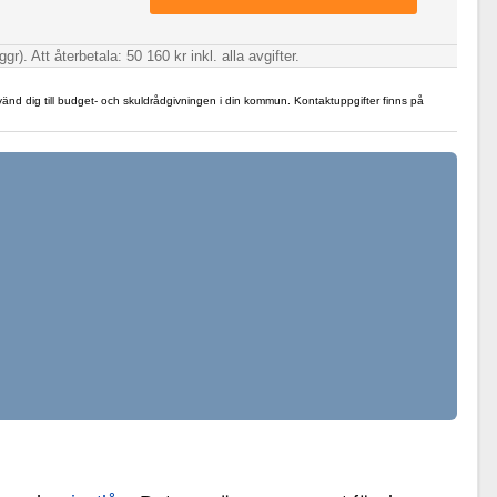
. Att återbetala: 50 160 kr inkl. alla avgifter.
 vänd dig till budget- och skuldrådgivningen i din kommun. Kontaktuppgifter finns på