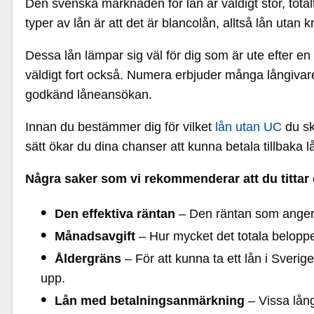
Den svenska marknaden för lån är väldigt stor, total
typer av lån är att det är blancolån, alltså lån utan 
Dessa lån lämpar sig väl för dig som är ute efter 
väldigt fort också. Numera erbjuder många långiva
godkänd låneansökan.
Innan du bestämmer dig för vilket
lån utan UC
du sk
sätt ökar du dina chanser att kunna betala tillbaka l
Några saker som vi rekommenderar att du tittar 
Den effektiva räntan
– Den räntan som anger hu
Månadsavgift
– Hur mycket det totala beloppet 
Åldergräns
– För att kunna ta ett lån i Sveri
upp.
Lån med betalningsanmärkning
– Vissa lån