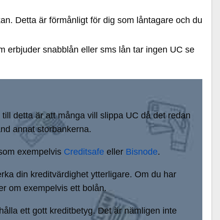
n. Detta är förmånligt för dig som låntagare och du
om erbjuder snabblån eller sms lån tar ingen UC se
ill detta är att många vill slippa UC då det redan
bland annat storbankerna.
ag som exempelvis
Creditsafe
eller
Bisnode
.
erka din kreditvärdighet ytterligare. Om du har
ker om exempelvis ett bolån.
ålla ett gott kreditbetyg. Det är nämligen inte