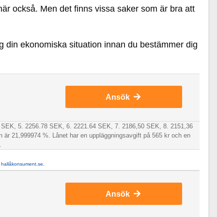
här också. Men det finns vissa saker som är bra att
ng din ekonomiska situation innan du bestämmer dig
Ansök
92 SEK, 5. 2256.78 SEK, 6. 2221.64 SEK, 7. 2186,50 SEK, 8. 2151,36
n är 21,999974 %. Lånet har en uppläggningsavgift på 565 kr och en
.
å
hallåkonsument.se
.
Ansök