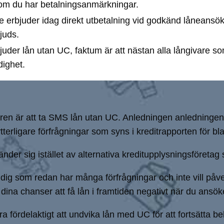
 om du har betalningsanmärkningar.
 erbjuder idag direkt utbetalning vid godkänd låneansöka
juds.
juder lån utan UC, faktum är att nästan alla långivare s
dighet.
åren är att ta SMS lån utan UC. Anledningen anledningen t
 ytterligare förfrågningar som syns i kreditrapporten för 
nder sig istället av alternativa kreditupplysningsföret
ör dig som redan har många förfrågningar och inte vill påv
dina chanser att få lån i framtiden negativt när du ansö
 fördelaktigt att undvika lån med UC för att fortsätta beh