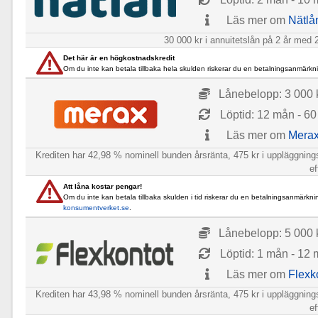
Läs mer om
Nätlå
30 000 kr i annuitetslån på 2 år med 2
Det här är en högkostnadskredit
Om du inte kan betala tillbaka hela skulden riskerar du en betalningsanmärkni
Lånebelopp: 3 000 k
Löptid: 12 mån - 6
Läs mer om
Mera
Krediten har 42,98 % nominell bunden årsränta, 475 kr i uppläggnin
ef
Att låna kostar pengar!
Om du inte kan betala tillbaka skulden i tid riskerar du en betalningsanmärkni
konsumentverket.se
.
Lånebelopp: 5 000 k
Löptid: 1 mån - 12
Läs mer om
Flexk
Krediten har 43,98 % nominell bunden årsränta, 475 kr i uppläggnin
ef