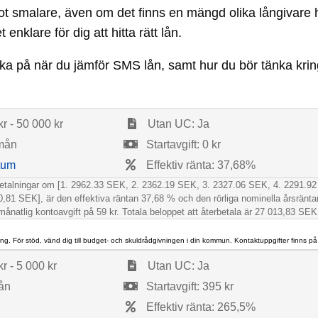
got smalare, även om det finns en mängd olika långivare 
nklare för dig att hitta rätt lån.
ka på när du jämför SMS lån, samt hur du bör tänka kri
r - 50 000 kr
Utan UC: Ja
 mån
Startavgift: 0 kr
tum
Effektiv ränta: 37,68%
lbetalningar om [1. 2962.33 SEK, 2. 2362.19 SEK, 3. 2327.06 SEK, 4. 2291.
1 SEK], är den effektiva räntan 37,68 % och den rörliga nominella årsränta
månatlig kontoavgift på 59 kr. Totala beloppet att återbetala är 27 013,83 SEK
ng. För stöd, vänd dig till budget- och skuldrådgivningen i din kommun. Kontaktuppgifter finns p
r - 5 000 kr
Utan UC: Ja
mån
Startavgift: 395 kr
Effektiv ränta: 265,5%