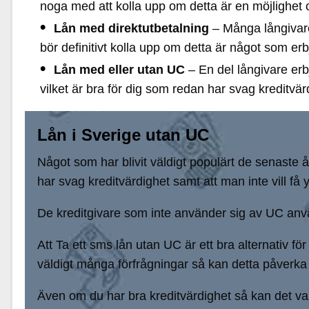
noga med att kolla upp om detta är en möjlighet
Lån med direktutbetalning
– Många långivare
bör definitivt kolla upp om detta är något som erb
Lån med eller utan UC
– En del långivare erb
vilket är bra för dig som redan har svag kreditvär
Lån i Sverige utan UC
Något som har blivit väldigt populärt de senaste 
har svag kreditvärdighet samt att man inte vill få
De kreditgivare som inte använder sig av UC anvä
Att Ta ett sms lån utan UC är ett bra alternativ f
väldigt många förfrågningar så kan detta påverka 
Även om du har bra kreditvärdighet så kan det vara