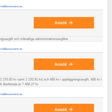
å
hallåkonsument.se
.
Ansök
ngsavgift och månatliga administrationsavgifter.
å
hallåkonsument.se
.
Ansök
1 270,83 kr samt 1 233,91 kr) och 685 kr i uppläggningsavgift, 685 kr i
tt återbetala är 7 468,27 kr.
å
hallåkonsument.se
.
Ansök