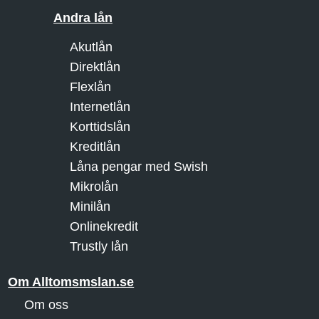
Andra lån
Akutlån
Direktlån
Flexlån
Internetlån
Korttidslån
Kreditlån
Låna pengar med Swish
Mikrolån
Minilån
Onlinekredit
Trustly lån
Om Alltomsmslan.se
Om oss