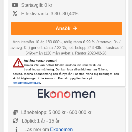
Startavgift: 0 kr
Effektiv ränta: 3,30–30,40%
Ansök
Annuitetslån 10 år, 180 000:-, rörlig ränta 6.99 % (startavg. 0:- /
aviavg. 0:-) ger eff. ränta 7.22 %, tot. belopp 243 435:-, kostnad 2
549:-/mån (120 mån avbet.). Räntor 2023-02-28.
Att låna kostar pengar!
Om du inte kan betala tillbaka skulden i tid riskerar du en
betalningsanmärkning. Det kan leda till svårigheter att få hyra,
bostad, teckna abonnemang och få nya lån.För stöd, vänd dig till budget- och
skuldrådgivningen i din kommun. Kontaktuppgifter finns på
konsumentverket.se
.
Lånebelopp: 5 000 kr - 600 000 kr
Löptid: 1 år - 15 år
Läs mer om
Ekonomen