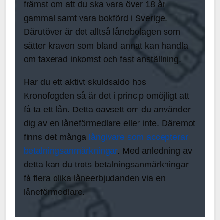
främst om att du ska vara över 18 år
gammal samt vara bokförd i Sverige.
Därutöver är det alltså lånebolagen som
sätter kraven som bland annat kan handla
om taxerad inkomst och fast anställning.
Har du ett aktivt skuldsaldo hos
Kronofogden så är det i princip omöjligt att
få ta ett lån. Detta oavsett om du använder
dig av en låneförmedlare eller inte. Däremot
finns det många
långivare som accepterar
betalningsanmärkningar
. Med anledning av
detta kan du trots betalningsanmärkningar
få flera olika låneerbjudanden via en
låneförmedlare.