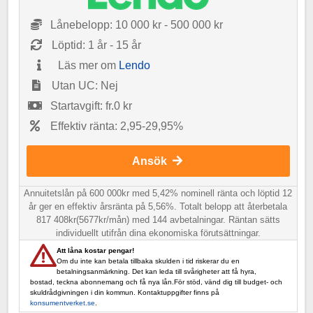
Lånebelopp: 10 000 kr - 500 000 kr
Löptid: 1 år - 15 år
Läs mer om
Lendo
Utan UC: Nej
Startavgift: fr.0 kr
Effektiv ränta: 2,95-29,95%
Ansök
Annuitetslån på 600 000kr med 5,42% nominell ränta och löptid 12
år ger en effektiv årsränta på 5,56%. Totalt belopp att återbetala
817 408kr(5677kr/mån) med 144 avbetalningar. Räntan sätts
individuellt utifrån dina ekonomiska förutsättningar.
Att låna kostar pengar!
Om du inte kan betala tillbaka skulden i tid riskerar du en
betalningsanmärkning. Det kan leda till svårigheter att få hyra,
bostad, teckna abonnemang och få nya lån.För stöd, vänd dig till budget- och
skuldrådgivningen i din kommun. Kontaktuppgifter finns på
konsumentverket.se
.