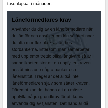
tusenlappar i månaden.
Låneförmedlares krav
Använder du dig av en låneförmedlare när
du jämför och ansöker om lån så återfinner
du ofta mer flexibla krav än hos
storbankerna. Eftersom man samarbetar
med upp emot trettio olika långivare så är
sannolikheten stor att du uppfyller kraven
hos åtminstone några banker och
låneinstitut. I regel är det alltså inte
låneförmedlaren själv som sätter kraven.
Däremot kan det hända att du måste
uppfylla några grundkrav för att kunna
använda dig av tjänsten. Det handlar då