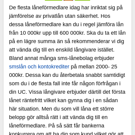
De flesta låneförmedlare idag har inriktat sig på
jämförelse av privatlån utan säkerhet. Hos
dessa låneförmedlare kan du i regel jämföra lån
från 10 000kr upp till 600 000kr. Ska du ta ett lån
på en lägre summa än så rekommenderar vi dig
att vända dig till en enskild långivare istället.
Bland annat många sms-lånebolag erbjuder
smslån och kontokrediter
på mellan 2000- 25
000kr. Dessa kan du återbetala snabbt samtidigt
som du i de flesta fall inte får någon förfrågan i
din UC. Vissa långivare erbjuder därtill det första
lånet räntefritt vilket kan gynna dig i en sådan
här situation. Men du som vill låna ett större
belopp gör alltså rätt i att vända dig till en
låneförmedlare. På så sätt får bankerna
konkurrera om att ha dig som kund vilket gör att