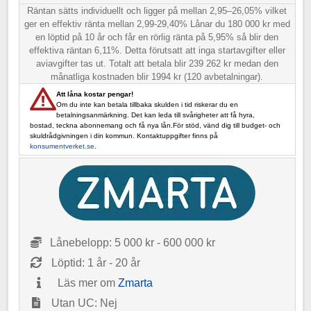
Räntan sätts individuellt och ligger på mellan 2,95–26,05% vilket
ger en effektiv ränta mellan 2,99-29,40% Lånar du 180 000 kr med
en löptid på 10 år och får en rörlig ränta på 5,95% så blir den
effektiva räntan 6,11%. Detta förutsatt att inga startavgifter eller
aviavgifter tas ut. Totalt att betala blir 239 262 kr medan den
månatliga kostnaden blir 1994 kr (120 avbetalningar).
Att låna kostar pengar!
Om du inte kan betala tillbaka skulden i tid riskerar du en
betalningsanmärkning. Det kan leda till svårigheter att få hyra,
bostad, teckna abonnemang och få nya lån.För stöd, vänd dig till budget- och
skuldrådgivningen i din kommun. Kontaktuppgifter finns på
konsumentverket.se
.
Lånebelopp: 5 000 kr - 600 000 kr
Löptid: 1 år - 20 år
Läs mer om
Zmarta
Utan UC: Nej