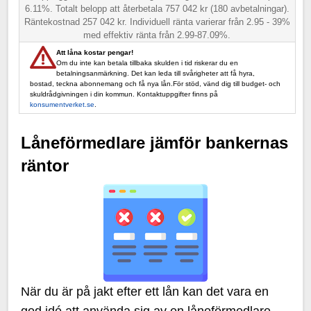
6.11%. Totalt belopp att återbetala 757 042 kr (180 avbetalningar).
Räntekostnad 257 042 kr. Individuell ränta varierar från 2.95 - 39%
med effektiv ränta från 2.99-87.09%.
Att låna kostar pengar!
Om du inte kan betala tillbaka skulden i tid riskerar du en
betalningsanmärkning. Det kan leda till svårigheter att få hyra,
bostad, teckna abonnemang och få nya lån.För stöd, vänd dig till budget- och
skuldrådgivningen i din kommun. Kontaktuppgifter finns på
konsumentverket.se
.
Låneförmedlare jämför bankernas
räntor
När du är på jakt efter ett lån kan det vara en
god idé att använda sig av en låneförmedlare.