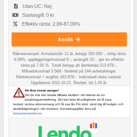
Utan UC: Nej
Startavgift: 0 kr
Effektiv ränta: 2,99-87,09%
Ansök
Räkneexempel: Annuitetslån 12 år, belopp 350 000:-, rörlig ränta
6.69%, uppläggningskostnad 0:-, aviavgift 25:-, ger en effektiv
ränta på 7.05 %. Totalt belopp att återbetala 513 879:-.
Månadskostnad 3 568:- fördelat på 144 avbetalningar.
Räntekostnad + avgifter 163 879:-. Individuell ränta varierar.
Uppdaterat 2021-10-21. Återbet. tid 1-20 år.
Att låna kostar pengar!
Om du inte kan betala tillbaka skulden i tid riskerar du en
betalningsanmärkning. Det kan leda till svårigheter att få hyra,
bostad, teckna abonnemang och få nya lån.För stöd, vänd dig till budget- och
skuldrådgivningen i din kommun. Kontaktuppgifter finns på
konsumentverket.se
.