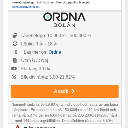
skuldrådgivningen i din kommun. Kontaktuppgifter finns på
konsumentverket.se
.
Lånebelopp: 10 000 kr - 500 000 kr
Löptid: 1 år - 18 år
Läs mer om
Ordna
Utan UC: Nej
Startavgift: 0 kr
Effektiv ränta: 3,00-21,82%
Ansök
Nominell ränta (2,95-19,90%) är individuell och sätts av anslutna
långivare. Ett annuitetslån på 150 000kr med 12 års löptid och
ränta på 5,37% ger en total kostnad på 205 200kr (1425kr/mån)
med 144 betalningstillfällen. Den effektiva räntan blir 5,50%.
Att låna kostar pengar!