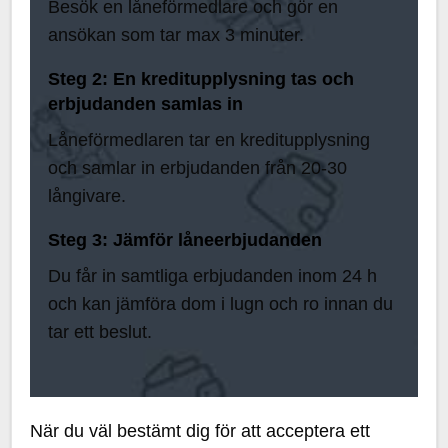
Besök en låneförmedlare och gör en
ansökan som tar max 3 minuter.
Steg 2: En kreditupplysning tas och
erbjudanden samlas in
Låneförmedlaren tar en kreditupplysning
och samlar in erbjudanden från 20-30
långivare.
Steg 3: Jämför låneerbjudanden
Du får in samtliga erbjudanden inom 24 h
och kan jämföra dom i lugn och ro innan du
tar ett beslut.
När du väl bestämt dig för att acceptera ett