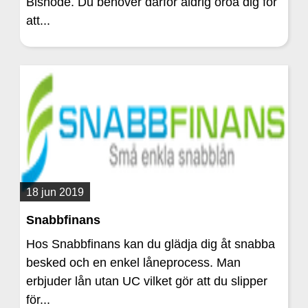
Bisnode. Du behöver därför aldrig oroa dig för
att...
18 jun 2019
Snabbfinans
Hos Snabbfinans kan du glädja dig åt snabba
besked och en enkel låneprocess. Man
erbjuder lån utan UC vilket gör att du slipper
för...