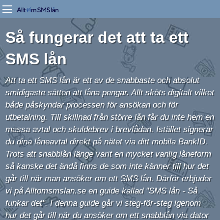
Så fungerar det att ta ett
SMS lån
Att ta ett SMS lån är ett av de snabbaste och absolut
smidigaste sätten att låna pengar. Allt sköts digitalt vilket
både påskyndar processen för ansökan och för
utbetalning. Till skillnad från större lån får du inte hem en
massa avtal och skuldebrev i brevlådan. Istället signerar
du dina låneavtal direkt på nätet via ditt mobila BankID.
Trots att snabblån länge varit en mycket vanlig låneform
så kanske det ändå finns de som inte känner till hur det
går till när man ansöker om ett SMS lån. Därför erbjuder
vi på Alltomsmslan.se en guide kallad "SMS lån - Så
funkar det". I denna guide går vi steg-för-steg igenom
hur det går till när du ansöker om ett snabblån via dator