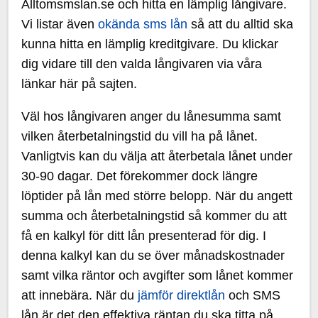
Alltomsmslan.se och hitta en lämplig långivare.
Vi listar även
okända sms lån
så att du alltid ska
kunna hitta en lämplig kreditgivare. Du klickar
dig vidare till den valda långivaren via våra
länkar här på sajten.
Väl hos långivaren anger du lånesumma samt
vilken återbetalningstid du vill ha på lånet.
Vanligtvis kan du välja att återbetala lånet under
30-90 dagar. Det förekommer dock längre
löptider på lån med större belopp. När du angett
summa och återbetalningstid så kommer du att
få en kalkyl för ditt lån presenterad för dig. I
denna kalkyl kan du se över månadskostnader
samt vilka räntor och avgifter som lånet kommer
att innebära. När du
jämför direktlån
och SMS
lån är det den effektiva räntan du ska titta på.