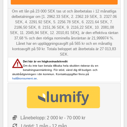
Om ett lån på 23 000 SEK tas ut och återbetalas i 12 månatliga
delbetalningar om [1. 2962.33 SEK, 2. 2362.19 SEK, 3. 2327.06
SEK, 4. 2291.92 SEK, 5. 2256.78 SEK, 6. 2221.64 SEK, 7.
2186,50 SEK, 8. 2151,36 SEK, 9. 2116,22 SEK, 10. 2081,08
SEK, 11. 2045,94 SEK, 12. 2010,81 SEK], är den effektiva räntan
37,68 % och den rörliga nominella årsräntan är 21,999974 %.
Lånet har en uppläggningsavgift på 565 kr och en månatlig
kontoavgift på 59 kr. Totala beloppet att återbetala är 27 013,83
SEK.
Det här är en högkostnadskredit
Om du inte kan betala tillbaka hela skulden riskerar du en
betalningsanmärkning. För stöd, vänd dig till budget- och
skuldrådgivningen i din kommun. Kontaktuppgifter finns på
hallåkonsument.se
.
Lånebelopp: 2 000 kr - 70 000 kr
Löptid: 1 mån - 12 mån