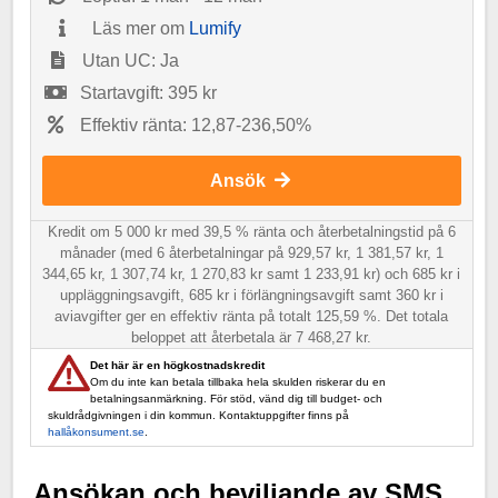
Läs mer om
Lumify
Utan UC: Ja
Startavgift: 395 kr
Effektiv ränta: 12,87-236,50%
Ansök
Kredit om 5 000 kr med 39,5 % ränta och återbetalningstid på 6
månader (med 6 återbetalningar på 929,57 kr, 1 381,57 kr, 1
344,65 kr, 1 307,74 kr, 1 270,83 kr samt 1 233,91 kr) och 685 kr i
uppläggningsavgift, 685 kr i förlängningsavgift samt 360 kr i
aviavgifter ger en effektiv ränta på totalt 125,59 %. Det totala
beloppet att återbetala är 7 468,27 kr.
Det här är en högkostnadskredit
Om du inte kan betala tillbaka hela skulden riskerar du en
betalningsanmärkning. För stöd, vänd dig till budget- och
skuldrådgivningen i din kommun. Kontaktuppgifter finns på
hallåkonsument.se
.
Ansökan och beviljande av SMS