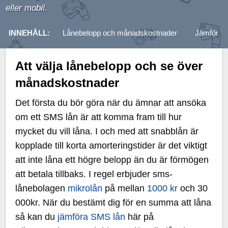
eller mobil.
INNEHÅLL:
Lånebelopp och månadskostnader
Jämför S
Att välja lånebelopp och se över
månadskostnader
Det första du bör göra när du ämnar att ansöka
om ett SMS lån är att komma fram till hur
mycket du vill låna. I och med att snabblån är
kopplade till korta amorteringstider är det viktigt
att inte låna ett högre belopp än du är förmögen
att betala tillbaks. I regel erbjuder sms-
lånebolagen
mikrolån
på mellan
1000 kr
och 30
000kr. När du bestämt dig för en summa att låna
så kan du
jämföra SMS lån
här på