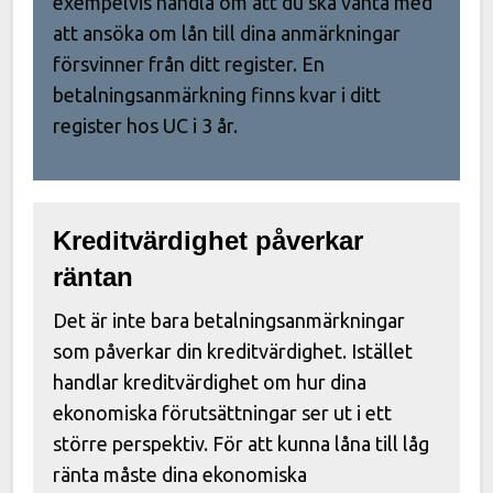
exempelvis handla om att du ska vänta med
att ansöka om lån till dina anmärkningar
försvinner från ditt register. En
betalningsanmärkning finns kvar i ditt
register hos UC i 3 år.
Kreditvärdighet påverkar
räntan
Det är inte bara betalningsanmärkningar
som påverkar din kreditvärdighet. Istället
handlar kreditvärdighet om hur dina
ekonomiska förutsättningar ser ut i ett
större perspektiv. För att kunna låna till låg
ränta måste dina ekonomiska