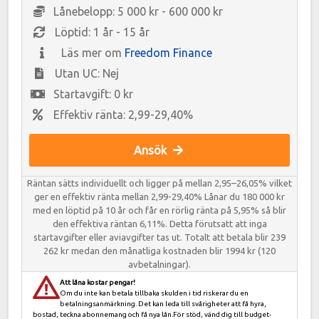
Lånebelopp: 5 000 kr - 600 000 kr
Löptid: 1 år - 15 år
Läs mer om
Freedom Finance
Utan UC: Nej
Startavgift: 0 kr
Effektiv ränta: 2,99-29,40%
Ansök
Räntan sätts individuellt och ligger på mellan 2,95–26,05% vilket
ger en effektiv ränta mellan 2,99-29,40% Lånar du 180 000 kr
med en löptid på 10 år och får en rörlig ränta på 5,95% så blir
den effektiva räntan 6,11%. Detta förutsatt att inga
startavgifter eller aviavgifter tas ut. Totalt att betala blir 239
262 kr medan den månatliga kostnaden blir 1994 kr (120
avbetalningar).
Att låna kostar pengar!
Om du inte kan betala tillbaka skulden i tid riskerar du en
betalningsanmärkning. Det kan leda till svårigheter att få hyra,
bostad, teckna abonnemang och få nya lån.För stöd, vänd dig till budget-