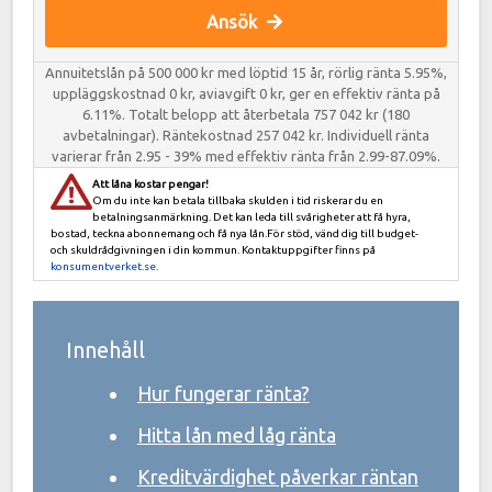
Ansök
Annuitetslån på 500 000 kr med löptid 15 år, rörlig ränta 5.95%,
uppläggskostnad 0 kr, aviavgift 0 kr, ger en effektiv ränta på
6.11%. Totalt belopp att återbetala 757 042 kr (180
avbetalningar). Räntekostnad 257 042 kr. Individuell ränta
varierar från 2.95 - 39% med effektiv ränta från 2.99-87.09%.
Att låna kostar pengar!
Om du inte kan betala tillbaka skulden i tid riskerar du en
betalningsanmärkning. Det kan leda till svårigheter att få hyra,
bostad, teckna abonnemang och få nya lån.För stöd, vänd dig till budget-
och skuldrådgivningen i din kommun. Kontaktuppgifter finns på
konsumentverket.se
.
Innehåll
Hur fungerar ränta?
Hitta lån med låg ränta
Kreditvärdighet påverkar räntan