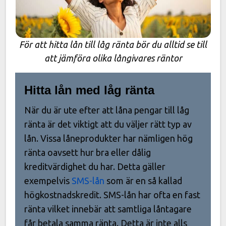
För att hitta lån till låg ränta bör du alltid se till
att jämföra olika långivares räntor
Hitta lån med låg ränta
När du är ute efter att låna pengar till låg
ränta är det viktigt att du väljer rätt typ av
lån. Vissa låneprodukter har nämligen hög
ränta oavsett hur bra eller dålig
kreditvärdighet du har. Detta gäller
exempelvis
SMS-lån
som är en så kallad
högkostnadskredit. SMS-lån har ofta en fast
ränta vilket innebär att samtliga låntagare
får betala samma ränta. Detta är inte alls