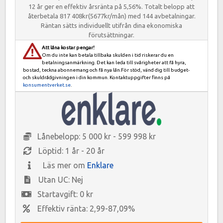
12 år ger en effektiv årsränta på 5,56%. Totalt belopp att
återbetala 817 408kr(5677kr/mån) med 144 avbetalningar.
Räntan sätts individuellt utifrån dina ekonomiska
förutsättningar.
Att låna kostar pengar!
Om du inte kan betala tillbaka skulden i tid riskerar du en
betalningsanmärkning. Det kan leda till svårigheter att få hyra,
bostad, teckna abonnemang och få nya lån.För stöd, vänd dig till budget-
och skuldrådgivningen i din kommun. Kontaktuppgifter finns på
konsumentverket.se
.
Lånebelopp: 5 000 kr - 599 998 kr
Löptid: 1 år - 20 år
Läs mer om
Enklare
Utan UC: Nej
Startavgift: 0 kr
Effektiv ränta: 2,99-87,09%