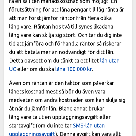
få en så liten månadskostnad som möjligt. En
förutsättning för att låna pengar till låg ränta är
att man först jämför räntor från flera olika
långivare. Räntan hos två till synes likadana
långivare kan skilja sig stort. Och tar du dig inte
tid att jämföra och förhandla räntor så riskerar
du att betala mer än nödvändigt för ditt lån.
Detta oavsett om du tänkt ta ett litet
lån utan
UC
eller om du ska
låna 100 000 kr
.
Även om räntan är den faktor som påverkar
lånets kostnad mest så bör du även vara
medveten om andra kostnader som kan skilja sig
åt när du jämför lån. Bland annat brukar
långivare ta ut en uppläggningsavgift eller
startavgift (om du inte tar
SMS-lån utan
uppläggningsavgift
). Denna avgift kan vara allt