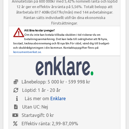
Annuitetslån på 600 000kr med 5,42% nominell ränta och löptid
12 år ger en effektiv årsränta på 5,56%. Totalt belopp att
återbetala 817 408kr(5677kr/mån) med 144 avbetalningar.
Räntan sätts individuellt utifrån dina ekonomiska
förutsättningar.
Att låna kostar pengar!
Om du inte kan betala tillbaka skulden i tid riskerar du en
betalningsanmärkning. Det kan leda till svårigheter att få hyra,
bostad, teckna abonnemang och få nya lån.För stöd, vänd dig till budget-
och skuldrådgivningen i din kommun. Kontaktuppgifter finns på
konsumentverket.se
.
Lånebelopp: 5 000 kr - 599 998 kr
Löptid: 1 år - 20 år
Läs mer om
Enklare
Utan UC: Nej
Startavgift: 0 kr
Effektiv ränta: 2,99-87,09%