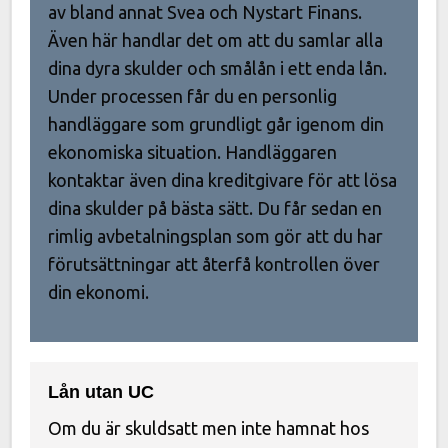
av bland annat Svea och Nystart Finans.
Även här handlar det om att du samlar alla
dina dyra skulder och smålån i ett enda lån.
Under processen får du en personlig
handläggare som grundligt går igenom din
ekonomiska situation. Handläggaren
kontaktar även dina kreditgivare för att lösa
dina skulder på bästa sätt. Du får sedan en
rimlig avbetalningsplan som gör att du har
förutsättningar att återfå kontrollen över
din ekonomi.
Lån utan UC
Om du är skuldsatt men inte hamnat hos