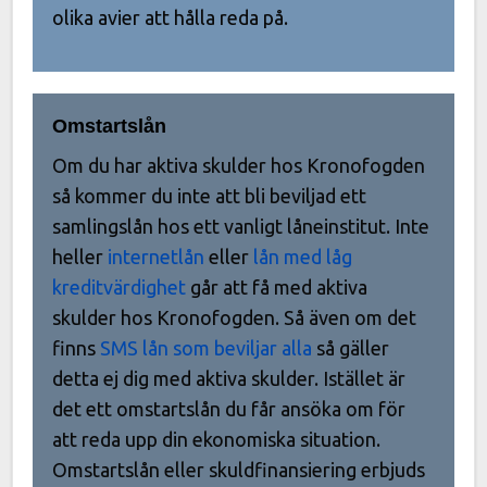
olika avier att hålla reda på.
Omstartslån
Om du har aktiva skulder hos Kronofogden
så kommer du inte att bli beviljad ett
samlingslån hos ett vanligt låneinstitut. Inte
heller
internetlån
eller
lån med låg
kreditvärdighet
går att få med aktiva
skulder hos Kronofogden. Så även om det
finns
SMS lån som beviljar alla
så gäller
detta ej dig med aktiva skulder. Istället är
det ett omstartslån du får ansöka om för
att reda upp din ekonomiska situation.
Omstartslån eller skuldfinansiering erbjuds