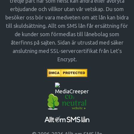
tredje part när som helst kan ändra eller avbryta
erbjudande och villkor utan vår vetskap. Du som
besöker oss bör vara medveten om att lån kan bidra
till skuldsättning. Allt om SMS lån får ersättning för
de kunder som förmedlas till lånebolag som
återfinns på sajten. Sidan är utrustad med säker
anslutning med SSL-servercertifikat från Let’s
Encrypt.
© 2006-2026 Allt om SMS lån