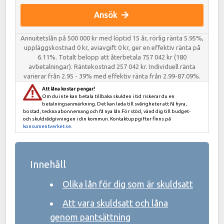
Ansök
Annuitetslån på 500 000 kr med löptid 15 år, rörlig ränta 5.95%,
uppläggskostnad 0 kr, aviavgift 0 kr, ger en effektiv ränta på
6.11%. Totalt belopp att återbetala 757 042 kr (180
avbetalningar). Räntekostnad 257 042 kr. Individuell ränta
varierar från 2.95 - 39% med effektiv ränta från 2.99-87.09%.
Att låna kostar pengar!
Om du inte kan betala tillbaka skulden i tid riskerar du en
betalningsanmärkning. Det kan leda till svårigheter att få hyra,
bostad, teckna abonnemang och få nya lån.För stöd, vänd dig till budget-
och skuldrådgivningen i din kommun. Kontaktuppgifter finns på
konsumentverket.se
.
Innehåll
Olika lån för dig som är skuldsatt
Att vara skuldsatt och låna
genom pantsättning