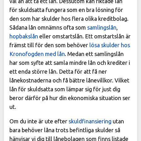
val än att ta ett lån. Dessutom kan riktade lån
för skuldsatta fungera som en bra lösning för
den som har skulder hos flera olika kreditbolag.
Sådana lån omnämns ofta som
samlingslån
,
hopbakslån
eller omstartslån. Ett omstartslån är
främst till för den som behöver
lösa skulder hos
Kronofogden med lån
. Medan ett samlingslån
har som syfte att samla mindre lån och krediter i
ett enda större lån. Detta för att få ner
lånekostnaderna och få bättre lånevillkor. Vilket
lån för skuldsatta som lämpar sig för just dig
beror därför på hur din ekonomiska situation ser
ut.
Om du inte är ute efter
skuldfinansiering
utan
bara behöver låna trots befintliga skulder så
hänvisar vi dig till lånebolagen som finns listade