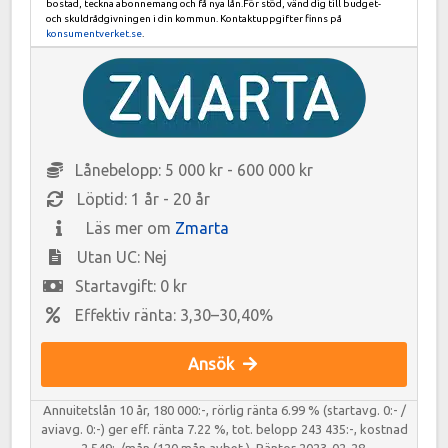
bostad, teckna abonnemang och få nya lån.För stöd, vänd dig till budget-
och skuldrådgivningen i din kommun. Kontaktuppgifter finns på
konsumentverket.se
.
Lånebelopp: 5 000 kr - 600 000 kr
Löptid: 1 år - 20 år
Läs mer om
Zmarta
Utan UC: Nej
Startavgift: 0 kr
Effektiv ränta: 3,30–30,40%
Ansök
Annuitetslån 10 år, 180 000:-, rörlig ränta 6.99 % (startavg. 0:- /
aviavg. 0:-) ger eff. ränta 7.22 %, tot. belopp 243 435:-, kostnad