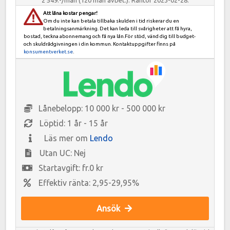
2 549:-/mån (120 mån avbet.). Räntor 2023-02-28.
Att låna kostar pengar!
Om du inte kan betala tillbaka skulden i tid riskerar du en
betalningsanmärkning. Det kan leda till svårigheter att få hyra,
bostad, teckna abonnemang och få nya lån.För stöd, vänd dig till budget-
och skuldrådgivningen i din kommun. Kontaktuppgifter finns på
konsumentverket.se
.
Lånebelopp: 10 000 kr - 500 000 kr
Löptid: 1 år - 15 år
Läs mer om
Lendo
Utan UC: Nej
Startavgift: fr.0 kr
Effektiv ränta: 2,95-29,95%
Ansök