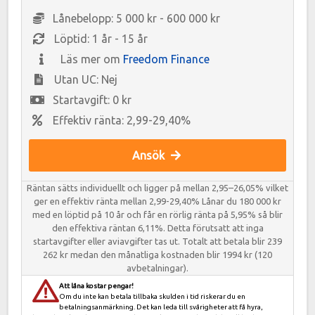
Lånebelopp: 5 000 kr - 600 000 kr
Löptid: 1 år - 15 år
Läs mer om
Freedom Finance
Utan UC: Nej
Startavgift: 0 kr
Effektiv ränta: 2,99-29,40%
Ansök
Räntan sätts individuellt och ligger på mellan 2,95–26,05% vilket
ger en effektiv ränta mellan 2,99-29,40% Lånar du 180 000 kr
med en löptid på 10 år och får en rörlig ränta på 5,95% så blir
den effektiva räntan 6,11%. Detta förutsatt att inga
startavgifter eller aviavgifter tas ut. Totalt att betala blir 239
262 kr medan den månatliga kostnaden blir 1994 kr (120
avbetalningar).
Att låna kostar pengar!
Om du inte kan betala tillbaka skulden i tid riskerar du en
betalningsanmärkning. Det kan leda till svårigheter att få hyra,