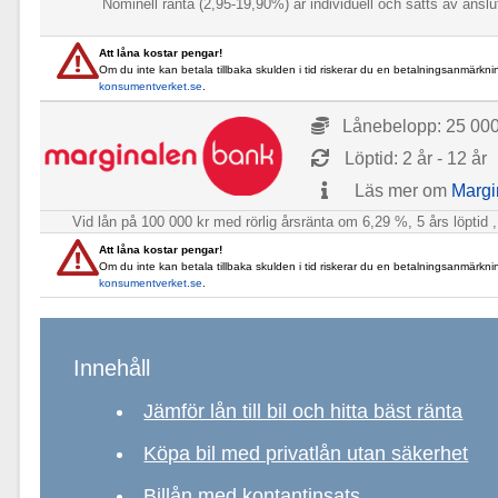
Nominell ränta (2,95-19,90%) är individuell och sätts av ans
Att låna kostar pengar!
Om du inte kan betala tillbaka skulden i tid riskerar du en betalningsanmärkni
konsumentverket.se
.
Lånebelopp: 25 000 
Löptid: 2 år - 12 år
Läs mer om
Margi
Vid lån på 100 000 kr med rörlig årsränta om 6,29 %, 5 års löptid 
Att låna kostar pengar!
Om du inte kan betala tillbaka skulden i tid riskerar du en betalningsanmärkni
konsumentverket.se
.
Innehåll
Jämför lån till bil och hitta bäst ränta
Köpa bil med privatlån utan säkerhet
Billån med kontantinsats