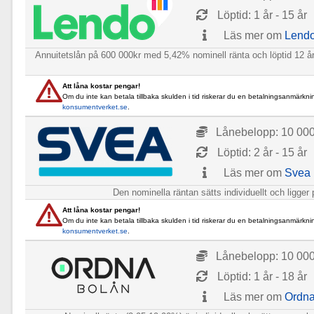
Löptid: 1 år - 15 år
Läs mer om
Lend
Annuitetslån på 600 000kr med 5,42% nominell ränta och löptid 12 år 
Att låna kostar pengar!
Om du inte kan betala tillbaka skulden i tid riskerar du en betalningsanmärkni
konsumentverket.se
.
Lånebelopp: 10 000 
Löptid: 2 år - 15 år
Läs mer om
Svea
Den nominella räntan sätts individuellt och ligg
Att låna kostar pengar!
Om du inte kan betala tillbaka skulden i tid riskerar du en betalningsanmärkni
konsumentverket.se
.
Lånebelopp: 10 000 
Löptid: 1 år - 18 år
Läs mer om
Ordn