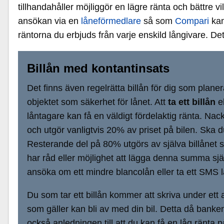
tillhandahåller möjliggör en lägre ränta och bättre 
ansökan via en
låneförmedlare
så som
Compari
kan
räntorna du erbjuds från varje enskild långivare. Dett
Billån med kontantinsats
Det finns även regelrätta billån för dig som plane
objektet som säkerhet för lånet. Att
ta ett billån
el
låntagare kan få en väldigt fördelaktig ränta. Nac
och utgör vanligtvis 20% av priset på bilen. Ska
Resterande del på 80% utgörs av själva billånet som
har råd eller möjlighet att lägga denna summa själ
ansöka om ett mindre blancolån eller ta ett SMS l
Du som tar ett billån kommer att skriva under ett a
som gäller kan bli av med din bil. Detta då banken 
också anledningen till att du kan få en låg ränta på