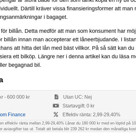
åna pengar är stora både för den som tänkt köpa en ny bil
viduellt. Därtill kräver vissa finansieringsformer att man
ningsanmärkningar i bagaget.
r billån. Detta medför att man som konsument har möjlighe
r billån innan man accepterar ett låneerbjudande. I listan
chans att hitta det lån med bäst villkor. På så sätt kan du
nansiera ett bilköp. Längre ner i denna artikel kan du läsa
ler begagnad bil.
a
r - 600 000 kr
Utan UC: Nej
Startavgift: 0 kr
om Finance
Effektiv ränta: 2,99-29,40%
en effektiv ränta mellan 2,99-29,40% Lånar du 180 000 kr med en löptid på 10 
ller aviavgifter tas ut. Totalt att betala blir 239 262 kr medan den månatliga ko