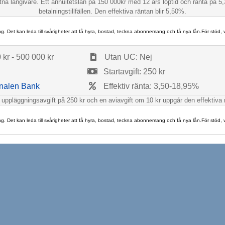
lutna långivare. Ett annuitetslån på 150 000kr med 12 års löptid och ränta på
betalningstillfällen. Den effektiva räntan blir 5,50%.
ng. Det kan leda till svårigheter att få hyra, bostad, teckna abonnemang och få nya lån.För stöd,
kr - 500 000 kr
Utan UC: Nej
Startavgift: 250 kr
nalen Bank
Effektiv ränta: 3,50-18,95%
, uppläggningsavgift på 250 kr och en aviavgift om 10 kr uppgår den effektiva
ng. Det kan leda till svårigheter att få hyra, bostad, teckna abonnemang och få nya lån.För stöd,