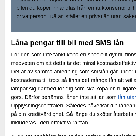
bilen du köper inhandlas från en auktoriserad bilh
privatperson. Då är istället ett privatlån utan säke
Låna pengar till bil med SMS lån
För den som inte tänkt köpa en speciellt dyr bil fin
medveten om att detta är det minst kostnadseffektiva 
Det är av samma anledning som smslån går under b
kostnaderna till trots så finns det många lån att v
lämpar sig därmed för dig som ska köpa en billigare
görs. Därför benämns lånen inte sällan som
lån ut
Upplysningscentralen. Således påverkar din låneansö
på din kreditvärdighet. Så länge du sköter återbetaln
inkluderas i den effektiva räntan.