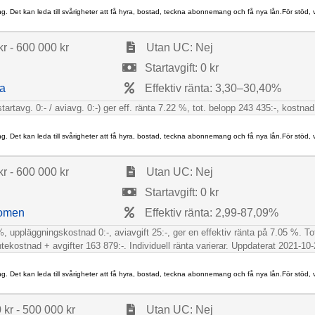
ng. Det kan leda till svårigheter att få hyra, bostad, teckna abonnemang och få nya lån.För stöd,
r - 600 000 kr
Utan UC: Nej
Startavgift: 0 kr
a
Effektiv ränta: 3,30–30,40%
(startavg. 0:- / aviavg. 0:-) ger eff. ränta 7.22 %, tot. belopp 243 435:-, kost
ng. Det kan leda till svårigheter att få hyra, bostad, teckna abonnemang och få nya lån.För stöd,
r - 600 000 kr
Utan UC: Nej
Startavgift: 0 kr
omen
Effektiv ränta: 2,99-87,09%
, uppläggningskostnad 0:-, aviavgift 25:-, ger en effektiv ränta på 7.05 %. To
ekostnad + avgifter 163 879:-. Individuell ränta varierar. Uppdaterat 2021-10-2
ng. Det kan leda till svårigheter att få hyra, bostad, teckna abonnemang och få nya lån.För stöd,
kr - 500 000 kr
Utan UC: Nej