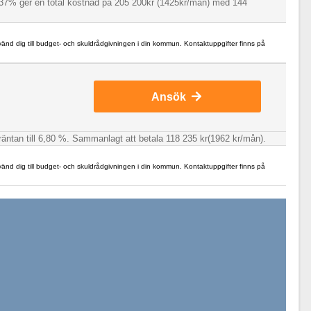
 5,37% ger en total kostnad på 205 200kr (1425kr/mån) med 144
 vänd dig till budget- och skuldrådgivningen i din kommun. Kontaktuppgifter finns på
Ansök
 räntan till 6,80 %. Sammanlagt att betala 118 235 kr(1962 kr/mån).
 vänd dig till budget- och skuldrådgivningen i din kommun. Kontaktuppgifter finns på