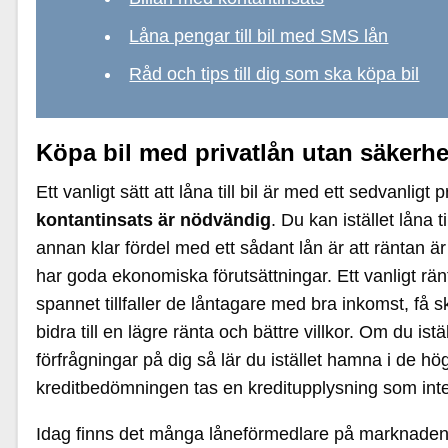
Låna pengar till bil med SMS lån
Råd och tips till dig som ska köpa bil
Köpa bil med privatlån utan säkerhe
Ett vanligt sätt att låna till bil är med ett sedvanli
kontantinsats är nödvändig
. Du kan istället låna
annan klar fördel med ett sådant lån är att räntan är 
har goda ekonomiska förutsättningar. Ett vanligt r
spannet tillfaller de låntagare med bra inkomst, få
bidra till en lägre ränta och bättre villkor. Om du 
förfrågningar på dig så lär du istället hamna i de 
kreditbedömningen tas en kreditupplysning som inte
Idag finns det många låneförmedlare på marknaden s