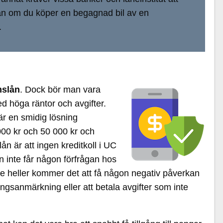
illån om du köper en begagnad bil av en
.
mslån
. Dock bör man vara
ed höga räntor och avgifter.
r en smidig lösning
000 kr och 50 000 kr och
n är att ingen kreditkoll i UC
n inte får någon förfrågan hos
nte heller kommer det att få någon negativ påverkan
ingsanmärkning eller att betala avgifter som inte