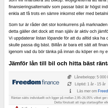
som vill finansiera sitt bilköp. Möjligheterna att l
finansieringsalternativ som passar bäst är högst indi
enkla att få trots en sämre inkomst eller med betal
Som tur är råder det stor konkurrens på marknaden fö
detta gäller det dock att man själv är aktiv och jämfö
Vi uppdaterar listan löpande för att du alltid ska ha 
skulle passa dig bäst. Billån är bara ett sätt att fi
igenom vad du bör tänka på innan du köper en ny el
Jämför lån till bil och hitta bäst ränt
Lånebelopp: 5 000 k
Löptid: 1 år - 15 år
Läs mer om
Freed
Räntan sätts individuellt och ligger på mellan 2,95–26,05% vilket ger 
Detta förutsatt att inga startavgifter e