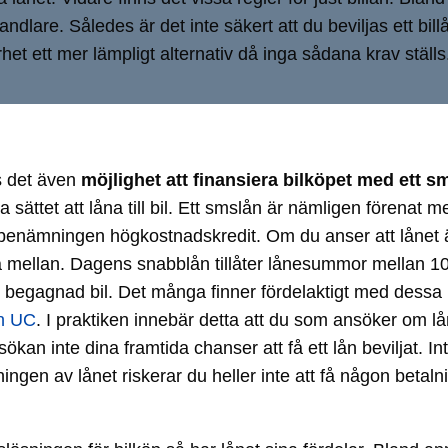
andlare. Således är det inte säkert att du beviljas ett b
rhet ett mer lämpligt alternativ då inga sådana krav ställs
ns det även
möjlighet att finansiera bilköpet med ett s
sättet att låna till bil. Ett smslån är nämligen förenat m
enämningen högkostnadskredit. Om du anser att lånet ä
älja mellan. Dagens snabblån tillåter lånesummor mellan 1
 begagnad bil. Det många finner fördelaktigt med dessa lå
an UC
. I praktiken innebär detta att du som ansöker om lå
kan inte dina framtida chanser att få ett lån beviljat. I
ingen av lånet riskerar du heller inte att få någon betaln