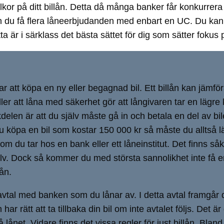
villkor på ditt billån. Detta då många banker får konkurr
 du få flera låneerbjudanden med enbart en UC. Du kan s
a är i särklass det bästa sättet för dig som sätter fokus 
rar att köpa en ny eller begagnad bil. Ett billån kan jäm
ler att låna med säkerhet gör att långivaren tar en lägre k
kdelen är att du själv måste gå in och betala en del av bi
 du köpa en bil som kostar 150 000 kr så måste du alltså
 du tar hos en bank eller ett låneinstitut. Det finns såkla
v. Dock så kommer du med största sannolikhet inte få en 
ån.
vtal med banken som du lånar av. I detta avtal framgår det
har rätt att ta tillbaka din bil om inte avtalet följs. Det
 lånet. Vidare finns det vissa regler för just billån. Blan