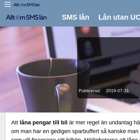
SMS lån
Lån utan U
Publicerad: 2019-07-31
Att
låna pengar till bil
är mer regel än undantag här
om man har en gedigen sparbuffert så kanske man vi