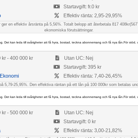
Startavgift: fr.0 kr
o
Effektiv ränta: 2,95-29,95%
ger en effektiv årsränta på 5,56%. Totalt belopp att återbetala 817 408kr(5677
ekonomiska förutsättningar.
ng. Det kan leda till svårigheter att få hyra, bostad, teckna abonnemang och få nya lån.För stöd,
kr - 400 000 kr
Utan UC: Nej
Startavgift: 395 kr
 Ekonomi
Effektiv ränta: 7,40-26,45%
er på 5,79-25,95%. Den effektiva räntan på ett lån på 100 000kr som betalas 
ng. Det kan leda till svårigheter att få hyra, bostad, teckna abonnemang och få nya lån.För stöd,
kr - 500 000 kr
Utan UC: Nej
Startavgift: 0 kr
a
Effektiv ränta: 3,00-21,82%