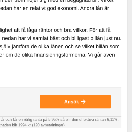
 och den som nöjer sig med en begagnad bil. Vilket
 redan har en relativt god ekonomi. Andra lån är
t att få låga räntor och bra villkor. För att få
 nedan har vi samlat bäst och billigast billån just nu.
 själv jämföra de olika lånen och se vilket billån som
 mer om de olika finansieringsformerna. Vi går även
Ansök
år och får en rörlig ränta på 5,95% så blir den effektiva räntan 6,11%.
stnaden blir 1994 kr (120 avbetalningar).