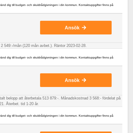
 vänd dig till budget- och skuldrådgivningen i din kommun. Kontaktuppgifter finns på
Ansök
nad 2 549:-/mån (120 mån avbet.). Räntor 2023-02-28.
 vänd dig till budget- och skuldrådgivningen i din kommun. Kontaktuppgifter finns på
Ansök
talt belopp att återbetala 513 879:-. Månadskostnad 3 568:- fördelat på
1. Återbet. tid 1-20 år.
 vänd dig till budget- och skuldrådgivningen i din kommun. Kontaktuppgifter finns på