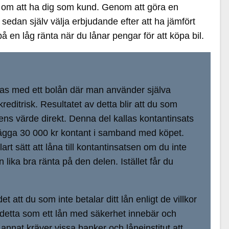
era om att ha dig som kund. Genom att göra en
edan själv välja erbjudande efter att ha jämfört
på en låg ränta när du lånar pengar för att köpa bil.
föras med ett bolån där man använder själva
reditrisk. Resultatet av detta blir att du som
lens värde direkt. Denna del kallas kontantinsats
 lägga 30 000 kr kontant i samband med köpet.
rt sätt att låna till kontantinsatsen om du inte
lika bra ränta på den delen. Istället får du
 att du som inte betalar ditt lån enligt de villkor
 är detta som ett lån med säkerhet innebär och
d annat kräver vissa banker och låneinstitut att