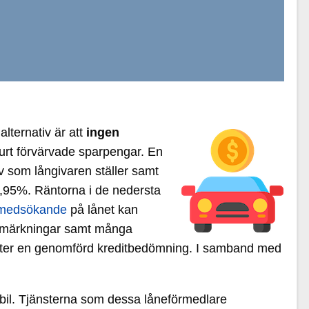
alternativ är att
ingen
surt förvärvade sparpengar. En
rav som långivaren ställer samt
9,95%. Räntorna i de nedersta
medsökande
på lånet kan
ngsamärkningar samt många
lt efter en genomförd kreditbedömning. I samband med
 bil. Tjänsterna som dessa låneförmedlare