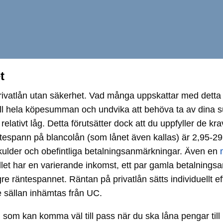
t
gt privatlån utan säkerhet. Vad många uppskattar med detta 
 till hela köpesumman och undvika att behöva ta av dina 
relativt låg. Detta förutsätter dock att du uppfyller de k
äntespann på blancolån (som lånet även kallas) är 2,95-2
 skulder och obefintliga betalningsanmärkningar. Även en
istället har en varierande inkomst, ett par gamla betalni
högre räntespannet. Räntan på privatlån sätts individuel
 sällan inhämtas från UC.
om kan komma väl till pass när du ska låna pengar till