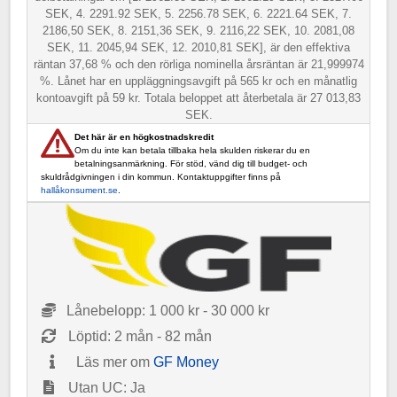
SEK, 4. 2291.92 SEK, 5. 2256.78 SEK, 6. 2221.64 SEK, 7.
2186,50 SEK, 8. 2151,36 SEK, 9. 2116,22 SEK, 10. 2081,08
SEK, 11. 2045,94 SEK, 12. 2010,81 SEK], är den effektiva
räntan 37,68 % och den rörliga nominella årsräntan är 21,999974
%. Lånet har en uppläggningsavgift på 565 kr och en månatlig
kontoavgift på 59 kr. Totala beloppet att återbetala är 27 013,83
SEK.
Det här är en högkostnadskredit
Om du inte kan betala tillbaka hela skulden riskerar du en
betalningsanmärkning. För stöd, vänd dig till budget- och
skuldrådgivningen i din kommun. Kontaktuppgifter finns på
hallåkonsument.se
.
Lånebelopp: 1 000 kr - 30 000 kr
Löptid: 2 mån - 82 mån
Läs mer om
GF Money
Utan UC: Ja