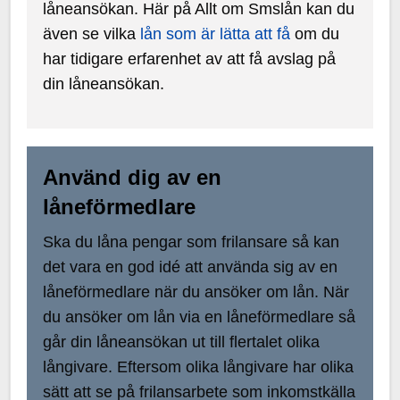
låneansökan. Här på Allt om Smslån kan du
även se vilka
lån som är lätta att få
om du
har tidigare erfarenhet av att få avslag på
din låneansökan.
Använd dig av en
låneförmedlare
Ska du låna pengar som frilansare så kan
det vara en god idé att använda sig av en
låneförmedlare när du ansöker om lån. När
du ansöker om lån via en låneförmedlare så
går din låneansökan ut till flertalet olika
långivare. Eftersom olika långivare har olika
sätt att se på frilansarbete som inkomstkälla