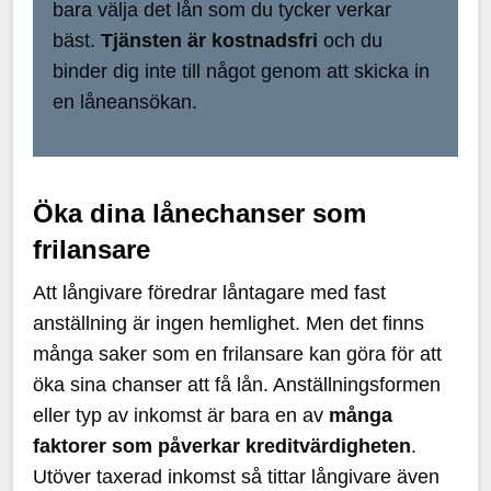
bara välja det lån som du tycker verkar
bäst.
Tjänsten är kostnadsfri
och du
binder dig inte till något genom att skicka in
en låneansökan.
Öka dina lånechanser som
frilansare
Att långivare föredrar låntagare med fast
anställning är ingen hemlighet. Men det finns
många saker som en frilansare kan göra för att
öka sina chanser att få lån. Anställningsformen
eller typ av inkomst är bara en av
många
faktorer som påverkar kreditvärdigheten
.
Utöver taxerad inkomst så tittar långivare även