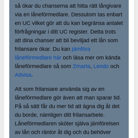
så ökar du chanserna att hitta rätt långivare
via en låneförmedlare. Dessutom tas enbart
en UC vilket gör att du kan begränsa antalet
förfrågningar i ditt UC register. Detta trots
att dina chanser att bli beviljad ett lån som
frilansare ökar. Du kan
jämföra
låneförmedlare här
och läsa mer om kända
låneförmedlare så som
Zmarta
,
Lendo
och
Advisa
.
Att som frilansare använda sig av en
låneförmedlare gör även att man sparar tid.
På så sätt får du mer tid att ägna dig åt det
du borde, nämligen ditt frilansarbete.
Låneförmedlaren sköter själva jämförelsen
av lån och räntor åt dig och du behöver