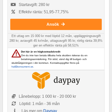
Startavgift: 280 kr
Effektiv ränta: 51,95-77,75%
Ansök
Ett uttag om 15 000 kr med löptid 12 mån, uppläggningsavgift
280 kr, aviavgift 45 kr/mån, uttagsavgift 95 kr, rörlig ränta 39,8%
ger en effektiv ränta på 58,51%
Det här är en högkostnadskredit
Om du inte kan betala tillbaka hela skulden riskerar du en
betalningsanmärkning. För stöd, vänd dig till budget- och
skuldrådgivningen i din kommun. Kontaktuppgifter finns på
hallåkonsument.se
.
Lånebelopp: 1 000 kr - 20 000 kr
Löptid: 1 mån - 36 mån
Läs mer om
Daypay