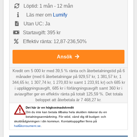
Löptid: 1 mån - 12 mån
Läs mer om
Lumify
Utan UC: Ja
Startavgift: 395 kr
Effektiv ränta: 12,87-236,50%
Ansök
Kredit om 5 000 kr med 39,5 % ränta och återbetalningstid på 6
månader (med 6 återbetalningar på 929,57 kr, 1 381,57 kr, 1
344,65 kr, 1 307,74 kr, 1 270,83 kr samt 1 233,91 kr) och 685 kr
i uppläggningsavgift, 685 kr i förlängningsavgift samt 360 kr i
aviavgifter ger en effektiv ränta på totalt 125,59 %. Det totala
beloppet att återbetala är 7 468,27 kr.
Det här är en högkostnadskredit
Om du inte kan betala tillbaka hela skulden riskerar du en
betalningsanmärkning. För stöd, vänd dig till budget- och
skuldrådgivningen i din kommun. Kontaktuppgifter finns på
hallåkonsument.se
.