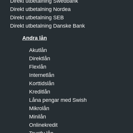
Direkt utbetalning Swedbank
Direkt utbetalning Nordea
Direkt utbetalning SEB
Direkt utbetalning Danske Bank
Andra lån
Akutlån
Direktlån
Flexlån
Internetlån
Korttidslån
Kreditlån
Låna pengar med Swish
Mikrolån
Minilån
Onlinekredit