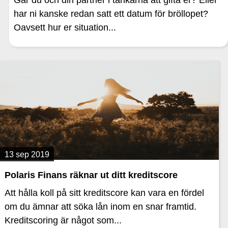
Går du och din partner i tankarna att gifta er? Eller
har ni kanske redan satt ett datum för bröllopet?
Oavsett hur er situation...
13 sep 2019
Polaris Finans räknar ut ditt kreditscore
Att hålla koll på sitt kreditscore kan vara en fördel
om du ämnar att söka lån inom en snar framtid.
Kreditscoring är något som...