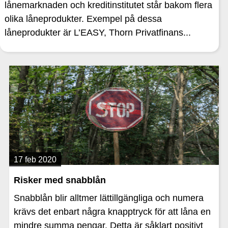
lånemarknaden och kreditinstitutet står bakom flera
olika låneprodukter. Exempel på dessa
låneprodukter är L’EASY, Thorn Privatfinans...
17 feb 2020
Risker med snabblån
Snabblån blir alltmer lättillgängliga och numera
krävs det enbart några knapptryck för att låna en
mindre summa pengar. Detta är såklart positivt